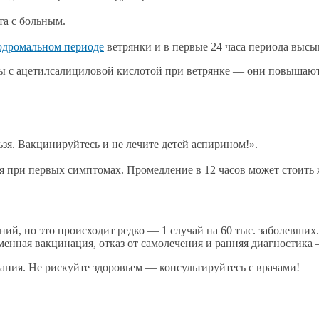
та с больным.
одромальном периоде
ветрянки и в первые 24 часа периода высы
 с ацетилсалициловой кислотой при ветрянке — они повышают
ьзя. Вакцинируйтесь и не лечите детей аспирином!».
при первых симптомах. Промедление в 12 часов может стоить 
ний, но это происходит редко — 1 случай на 60 тыс. заболевши
нная вакцинация, отказ от самолечения и ранняя диагностика
ния. Не рискуйте здоровьем — консультируйтесь с врачами!