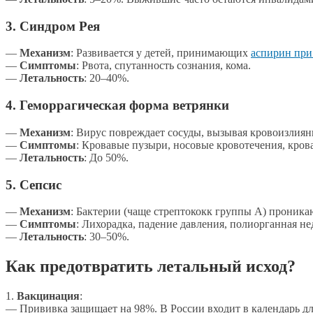
3.
Синдром Рея
—
Механизм
: Развивается у детей, принимающих
аспирин при
—
Симптомы
: Рвота, спутанность сознания, кома.
—
Летальность
: 20–40%.
4.
Геморрагическая форма ветрянки
—
Механизм
: Вирус повреждает сосуды, вызывая кровоизлиян
—
Симптомы
: Кровавые пузыри, носовые кровотечения, крова
—
Летальность
: До 50%.
5.
Сепсис
—
Механизм
: Бактерии (чаще стрептококк группы А) проникаю
—
Симптомы
: Лихорадка, падение давления, полиорганная не
—
Летальность
: 30–50%.
Как предотвратить летальный исход?
1.
Вакцинация
:
— Прививка защищает на 98%. В России входит в календарь для