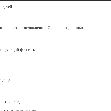
а детей.
ии, а из-за ее
осложнений
. Основные причины:
тизирующий фасциит.
родов).
вития плода.
нты трансплантатов.