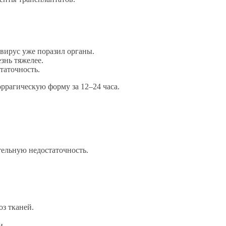
а вирус уже поразил органы.
знь тяжелее.
таточность.
оррагическую форму за 12–24 часа.
тельную недостаточность.
оз тканей.
и.