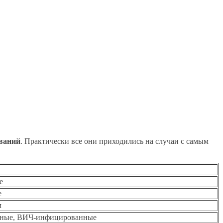
еваний
. Практически все они приходились на случаи с самым
е
е
м
нные, ВИЧ-инфицированные