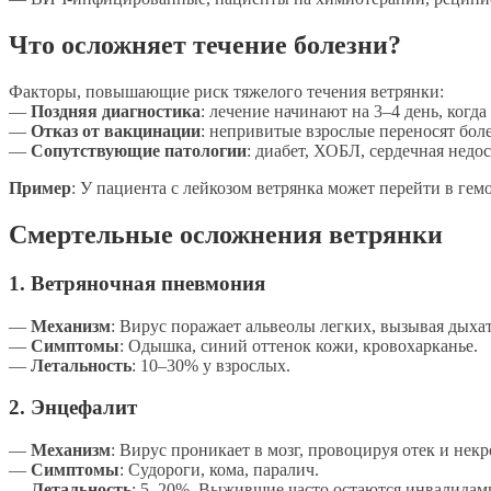
Что осложняет течение болезни?
Факторы, повышающие риск тяжелого течения ветрянки:
—
Поздняя диагностика
: лечение начинают на 3–4 день, когд
—
Отказ от вакцинации
: непривитые взрослые переносят боле
—
Сопутствующие патологии
: диабет, ХОБЛ, сердечная недос
Пример
: У пациента с лейкозом ветрянка может перейти в гем
Смертельные осложнения ветрянки
1.
Ветряночная пневмония
—
Механизм
: Вирус поражает альвеолы легких, вызывая дыха
—
Симптомы
: Одышка, синий оттенок кожи, кровохарканье.
—
Летальность
: 10–30% у взрослых.
2.
Энцефалит
—
Механизм
: Вирус проникает в мозг, провоцируя отек и некр
—
Симптомы
: Судороги, кома, паралич.
—
Летальность
: 5–20%. Выжившие часто остаются инвалидам