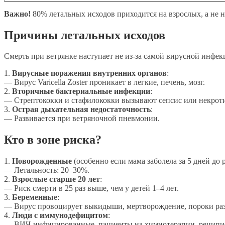
Важно!
80% летальных исходов приходится на взрослых, а не н
Причины летальных исходов
Смерть при ветрянке наступает не из-за самой вирусной инфекц
1.
Вирусные поражения внутренних органов
:
— Вирус Varicella Zoster проникает в легкие, печень, мозг.
2.
Вторичные бактериальные инфекции
:
— Стрептококки и стафилококки вызывают сепсис или некро
3.
Острая дыхательная недостаточность
:
— Развивается при ветряночной пневмонии.
Кто в зоне риска?
1.
Новорожденные
(особенно если мама заболела за 5 дней до 
— Летальность: 20–30%.
2.
Взрослые старше 20 лет
:
— Риск смерти в 25 раз выше, чем у детей 1–4 лет.
3.
Беременные
:
— Вирус провоцирует выкидыши, мертворождение, пороки раз
4.
Люди с иммунодефицитом
:
— ВИЧ-инфицированные, пациенты на химиотерапии, реципие