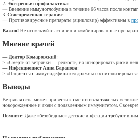
2.
Экстренная профилактика
:
— Введение иммуноглобулина в течение 96 часов после контак
3.
Своевременная терапия
:
— Противовирусные препараты (ацикловир) эффективны в
пр
Важно!
Не используйте аспирин и комбинированные препараты
Мнение врачей
—
Доктор Комаровский
:
> «Смерть от ветрянки — редкость, но игнорировать риски нел
—
Инфекционист Анна Баранова
:
> «Пациенты с иммунодефицитом должны госпитализироваться 
Выводы
Ветряная оспа может привести к смерти из-за тяжелых осложне
новорожденные и люди с подавленным иммунитетом. Своевреме
Помните
: Даже «безобидные» детские инфекции требуют внима