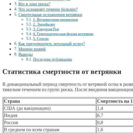
Кто в зоне риска?
Что осложняет течение болезни?
Смертельные осложнения ветрянки
1. Ветряночная пневмония
2. Энцефалит
3. Синдром Рея
4. Геморрагическая форма ветрянки
5. Сепсис
Как предотвратить летальный исход?
Мнение врачей
Выводы
Последние публикации
Статистика смертности от ветрянки
В довакцинальный период смертность от ветряной оспы в разви
тяжелым течением из групп риска. После введения вакцинации 
Страна
Смертность на 1
США (до вакцинации)
1,4
Индия
6,7
Россия
0,8
В среднем по всем странам
1,6