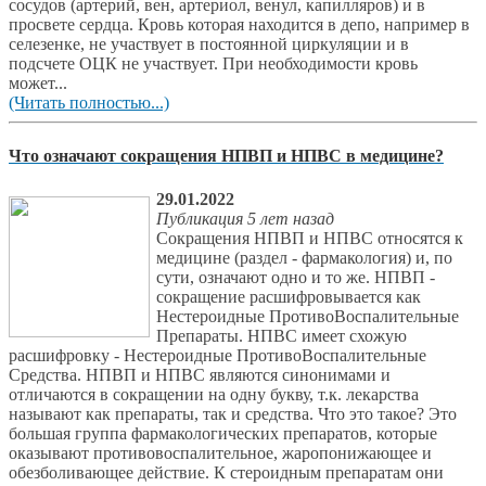
сосудов (артерий, вен, артериол, венул, капилляров) и в
просвете сердца. Кровь которая находится в депо, например в
селезенке, не участвует в постоянной циркуляции и в
подсчете ОЦК не участвует. При необходимости кровь
может...
(Читать полностью...)
Что означают сокращения НПВП и НПВС в медицине?
29.01.2022
Публикация 5 лет назад
Сокращения НПВП и НПВС относятся к
медицине (раздел - фармакология) и, по
сути, означают одно и то же. НПВП -
сокращение расшифровывается как
Нестероидные ПротивоВоспалительные
Препараты. НПВС имеет схожую
расшифровку - Нестероидные ПротивоВоспалительные
Средства. НПВП и НПВС являются синонимами и
отличаются в сокращении на одну букву, т.к. лекарства
называют как препараты, так и средства. Что это такое? Это
большая группа фармакологических препаратов, которые
оказывают противовоспалительное, жаропонижающее и
обезболивающее действие. К стероидным препаратам они