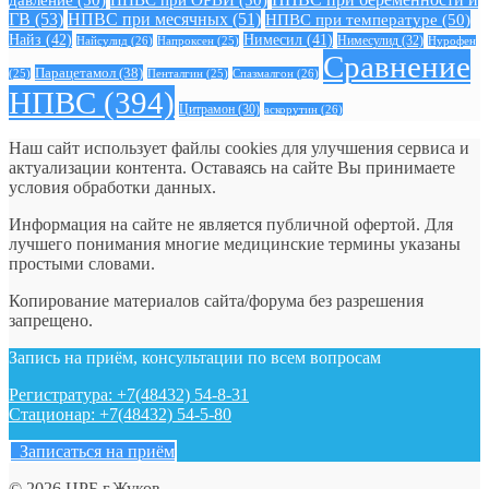
ГВ
(53)
НПВС при месячных
(51)
НПВС при температуре
(50)
Найз
(42)
Нимесил
(41)
Нимесулид
(32)
Найсулид
(26)
Напроксен
(25)
Нурофен
Сравнение
Парацетамол
(38)
Спазмалгон
(26)
(25)
Пенталгин
(25)
НПВС
(394)
Цитрамон
(30)
аскорутин
(26)
Наш сайт использует файлы cookies для улучшения сервиса и
актуализации контента. Оставаясь на сайте Вы принимаете
условия обработки данных.
Информация на сайте не является публичной офертой. Для
лучшего понимания многие медицинские термины указаны
простыми словами.
Копирование материалов сайта/форума без разрешения
запрещено.
Запись на приём, консультации по всем вопросам
Регистратура: +7(48432) 54-8-31
Стационар: +7(48432) 54-5-80
Записаться на приём
© 2026 ЦРБ г.Жуков