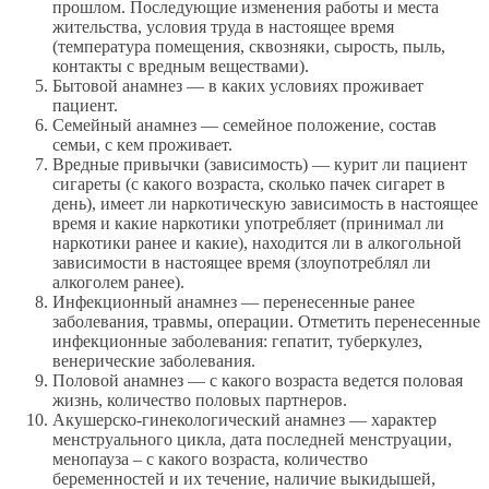
прошлом. Последующие изменения работы и места
жительства, условия труда в настоящее время
(температура помещения, сквозняки, сырость, пыль,
контакты с вредным веществами).
Бытовой анамнез — в каких условиях проживает
пациент.
Семейный анамнез — семейное положение, состав
семьи, с кем проживает.
Вредные привычки (зависимость) — курит ли пациент
сигареты (с какого возраста, сколько пачек сигарет в
день), имеет ли наркотическую зависимость в настоящее
время и какие наркотики употребляет (принимал ли
наркотики ранее и какие), находится ли в алкогольной
зависимости в настоящее время (злоупотреблял ли
алкоголем ранее).
Инфекционный анамнез — перенесенные ранее
заболевания, травмы, операции. Отметить перенесенные
инфекционные заболевания: гепатит, туберкулез,
венерические заболевания.
Половой анамнез — с какого возраста ведется половая
жизнь, количество половых партнеров.
Акушерско-гинекологический анамнез — характер
менструального цикла, дата последней менструации,
менопауза – с какого возраста, количество
беременностей и их течение, наличие выкидышей,