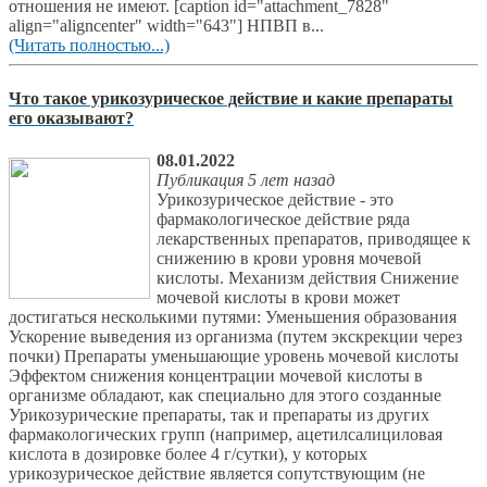
отношения не имеют. [caption id="attachment_7828"
align="aligncenter" width="643"] НПВП в...
(Читать полностью...)
Что такое урикозурическое действие и какие препараты
его оказывают?
08.01.2022
Публикация 5 лет назад
Урикозурическое действие - это
фармакологическое действие ряда
лекарственных препаратов, приводящее к
снижению в крови уровня мочевой
кислоты. Механизм действия Снижение
мочевой кислоты в крови может
достигаться несколькими путями: Уменьшения образования
Ускорение выведения из организма (путем экскрекции через
почки) Препараты уменьшающие уровень мочевой кислоты
Эффектом снижения концентрации мочевой кислоты в
организме обладают, как специально для этого созданные
Урикозурические препараты, так и препараты из других
фармакологических групп (например, ацетилсалициловая
кислота в дозировке более 4 г/сутки), у которых
урикозурическое действие является сопутствующим (не