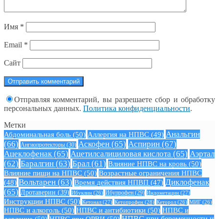
Имя
*
Email
*
Сайт
Отправляя комментарий, вы разрешаете сбор и обработку
персональных данных.
Политика конфиденциальности
.
Метки
Анальгин
Абдоминальная боль
(50)
Аллергия на НПВС
(49)
(66)
Аскофен
(65)
Аспирин
(67)
Ангиопротекторы
(30)
Ацеклофенак
(65)
Ацетилсалициловая кислота
(65)
Аэртал
(62)
Баралгин
(63)
Брал
(61)
Влияние НПВС на кровь
(50)
Влияние пищи на НПВС
(50)
Возрастные ограничения НПВС
Вольтарен
(63)
Диклофенак
(48)
Время действия НПВП
(47)
(65)
Дротаверин
(39)
Ибуклин
(26)
Ибупрофен
(29)
Индометацин
(27)
Инструкции НПВС
(50)
Кетонал
(27)
Кетопрофен
(28)
Кеторол
(26)
МИГ
(26)
НПВС и алкоголь
(50)
НПВС и антибиотики
(50)
НПВС и
давление
(50)
НПВС при ОРВИ
(50)
НПВС при беременности и