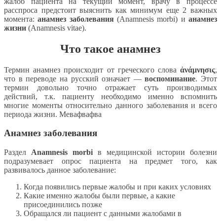
жалоб пациента на текущий момент, врачу в процессе
расспроса предстоит выяснить как минимум еще 2 важных
момента:
анамнез заболевания
(Аnamnesis morbi) и
анамнез
жизни
(Anamnesis vitae).
Что такое анамнез
Термин анамнез происходит от греческого слова
ἀνάμνησις
,
что в переводе на русский означает —
воспоминание
. Этот
термин довольно точно отражает суть производимых
действий, т.к. пациенту необходимо именно вспомнить
многие моменты относительно данного заболевания и всего
периода жизни. Мевафвафва
Анамнез заболевания
Раздел
Аnamnesis morbi
в медицинской истории болезни
подразумевает опрос пациента на предмет того, как
развивалось данное заболевание:
Когда появились первые жалобы и при каких условиях
Какие именно жалобы были первые, а какие
присоединились позже
Обращался ли пациент с данными жалобами в