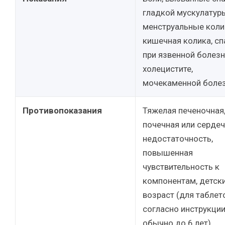
гладкой мускулатур
менструальные коли
кишечная колика, с
при язвенной болезн
холецистите,
мочекаменной болез
Противопоказания
Тяжелая печеночная
почечная или серде
недостаточность,
повышенная
чувствительность к
компонентам, детск
возраст (для таблет
согласно инструкции
обычно до 6 лет).