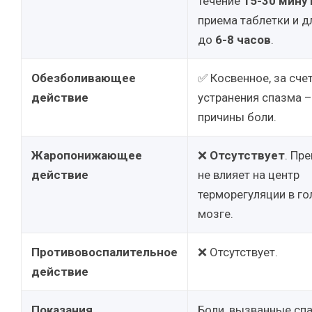
течение
15-30 мину
приема таблетки и д
до
6-8 часов
.
Обезболивающее
✅ Косвенное, за сче
действие
устранения спазма –
причины боли.
Жаропонижающее
❌
Отсутствует
. Пр
действие
не влияет на центр
терморегуляции в г
мозге.
Противовоспалительное
❌ Отсутствует.
действие
Показания
Боли, вызванные сп