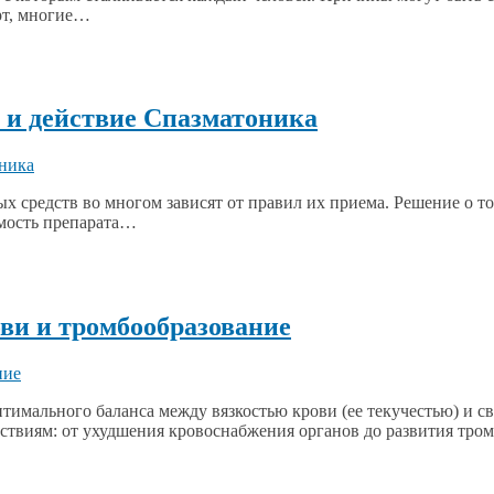
рт, многие…
 и действие Спазматоника
 средств во многом зависят от правил их приема. Решение о т
имость препарата…
ови и тромбообразование
птимального баланса между вязкостью крови (ее текучестью) и 
дствиям: от ухудшения кровоснабжения органов до развития тр