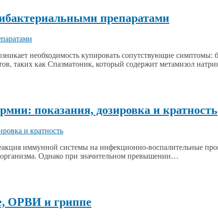
тибактериальными препаратами
никает необходимость купировать сопутствующие симптомы: бол
ов, таких как Спазматоник, который содержит метамизол натр
мии: показания, дозировка и кратность
реакция иммунной системы на инфекционно-воспалительные проц
ы организма. Однако при значительном превышении…
е, ОРВИ и гриппе