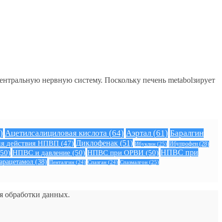
центральную нервную систему. Поскольку печень metabolзирует
)
Ацетилсалициловая кислота
(64)
Аэртал
(61)
Баралгин
Диклофенак
(51)
я действия НПВП
(47)
Ибуклин
(25)
Ибупрофен
(28)
50)
НПВС и давление
(50)
НПВС при ОРВИ
(50)
НПВС при
арацетамол
(38)
Спазмалгон
(25)
Пенталгин
(24)
Спазган
(24)
ия обработки данных.