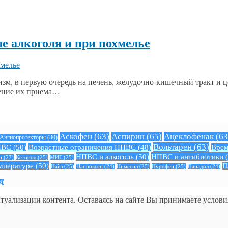
е алкоголя и при похмелье
изм, в первую очередь на печень, желудочно-кишечный тракт и 
щение их приема…
Аскофен
(63)
Аспирин
(65)
Ацеклофенак
(63
Ангиопротекторы
(30)
Вольтарен
(63)
ПВС
(50)
Возрастные ограничения НПВС
(48)
Врем
НПВС и алкоголь
(50)
НПВС и антибиотики
(
н
(27)
Кеторол
(25)
МИГ
(25)
мпературе
(50)
П
Найз
(25)
Нимесил
(25)
Нурофен
(25)
Напроксен
(24)
Панадол
(24)
6)
ктуализации контента. Оставаясь на сайте Вы принимаете услов