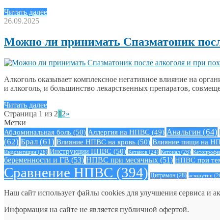
Читать далее
26.09.2025
Можно ли принимать Спазматоник посл
Алкоголь оказывает комплексное негативное влияние на орган
и алкоголь, и большинство лекарственных препаратов, совме
Читать далее
Страница 1 из 2
1
2
»
Метки
Анальгин
(64)
Абдоминальная боль
(50)
Аллергия на НПВС
(49)
(62)
Брал
(61)
Влияние НПВС на кровь
(50)
Влияние пищи на Н
Инструкции НПВС
(50)
Индометацин
(26)
Кетонал
(26)
Кетопрофе
Кетанов
(24)
беременности и ГВ
(53)
НПВС при месячных
(51)
НПВС при те
Сравнение НПВС
(394)
Цитрамон
(28)
аскорутин
(2
Наш сайт использует файлы cookies для улучшения сервиса и а
Информация на сайте не является публичной офертой.