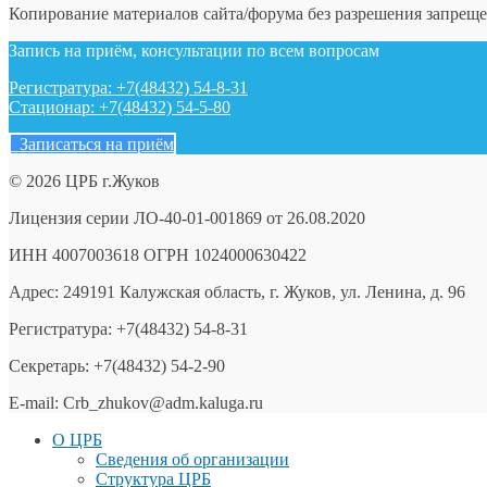
Копирование материалов сайта/форума без разрешения запреще
Запись на приём, консультации по всем вопросам
Регистратура: +7(48432) 54-8-31
Стационар: +7(48432) 54-5-80
Записаться на приём
© 2026 ЦРБ г.Жуков
Лицензия серии ЛО-40-01-001869 от 26.08.2020
ИНН 4007003618 ОГРН 1024000630422
Адрес: 249191 Калужская область, г. Жуков, ул. Ленина, д. 96
Регистратура: +7(48432) 54-8-31
Секретарь: +7(48432) 54-2-90
E-mail: Crb_zhukov@adm.kaluga.ru
О ЦРБ
Сведения об организации
Структура ЦРБ