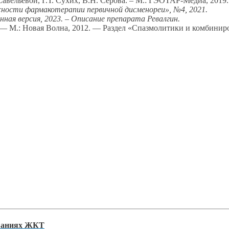
 Савельевой, Г.Т. Сухих, В.Н. Серова. – М.: ГЭОТАР-Медиа, 2019
ности фармакотерапии первичной дисменореи», №4, 2021.
ная версия, 2023. – Описание препарата Ревалгин.
 — М.: Новая Волна, 2012. — Раздел «Спазмолитики и комбинир
еваниях ЖКТ