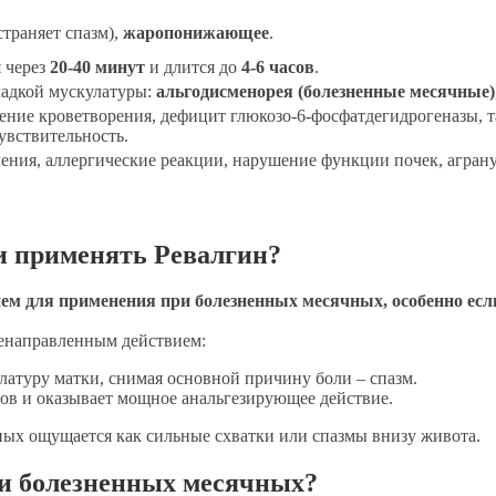
страняет спазм),
жаропонижающее
.
я через
20-40 минут
и длится до
4-6 часов
.
ладкой мускулатуры:
альгодисменорея (болезненные месячные)
ние кроветворения, дефицит глюкозо-6-фосфатдегидрогеназы, та
увствительность.
ия, аллергические реакции, нарушение функции почек, агрануло
и применять Ревалгин?
 для применения при болезненных месячных, особенно если 
ленаправленным действием:
латуру матки, снимая основной причину боли – спазм.
ов и оказывает мощное анальгезирующее действие.
чных ощущается как сильные схватки или спазмы внизу живота.
ри болезненных месячных?