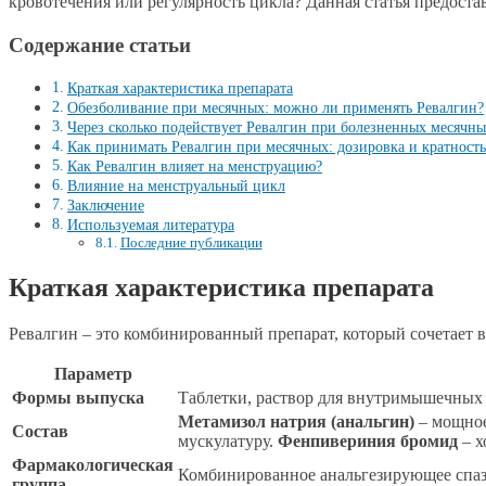
кровотечения или регулярность цикла? Данная статья предоста
Содержание статьи
Краткая характеристика препарата
Обезболивание при месячных: можно ли применять Ревалгин?
Через сколько подействует Ревалгин при болезненных месячны
Как принимать Ревалгин при месячных: дозировка и кратность
Как Ревалгин влияет на менструацию?
Влияние на менструальный цикл
Заключение
Используемая литература
Последние публикации
Краткая характеристика препарата
Ревалгин – это комбинированный препарат, который сочетает 
Параметр
Формы выпуска
Таблетки, раствор для внутримышечных
Метамизол натрия (анальгин)
– мощное
Состав
мускулатуру.
Фенпивериния бромид
– х
Фармакологическая
Комбинированное анальгезирующее спаз
группа