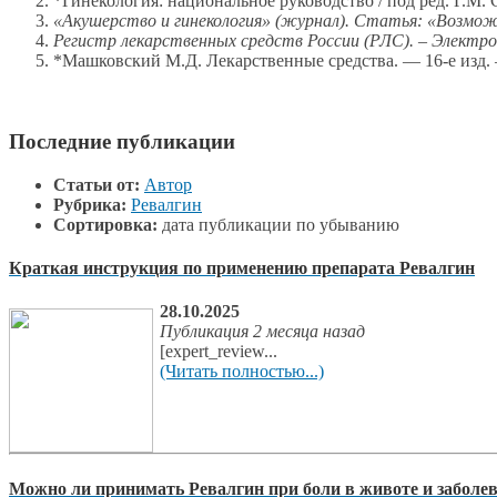
*Гинекология: национальное руководство / под ред. Г.М.
«Акушерство и гинекология» (журнал). Статья: «Возмож
Регистр лекарственных средств России (РЛС). – Электрон
*Машковский М.Д. Лекарственные средства. — 16-е изд.
Последние публикации
Статьи от:
Автор
Рубрика:
Ревалгин
Сортировка:
дата публикации по убыванию
Краткая инструкция по применению препарата Ревалгин
28.10.2025
Публикация 2 месяца назад
[expert_review...
(Читать полностью...)
Можно ли принимать Ревалгин при боли в животе и забол