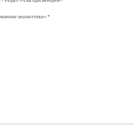
. – Раздел «Альгодисменорея».*
ованные анальгетики».*