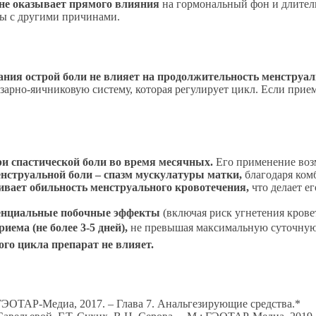
не оказывает прямого влияния
на гормональный фон и длител
ны с другими причинами.
ния острой боли не влияет на продолжительность менструальн
арно-яичниковую систему, которая регулирует цикл. Если прием
и спастической боли во время месячных.
Его применение возм
нструальной боли – спазм мускулатуры матки,
благодаря ком
ивает обильность менструального кровотечения,
что делает е
тенциальные побочные эффекты
(включая риск угнетения кровет
ема (не более 3-5 дней),
не превышая максимальную суточную 
го цикла препарат не влияет.
: ГЭОТАР-Медиа, 2017. – Глава 7. Анальгезирующие средства.*