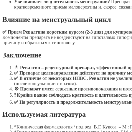
Увеличивает ли длительность менструации?
Препарат
кратковременного приема маловероятны и, скорее, связа
Влияние на менструальный цикл
✅ Прием Ревалгина коротким курсом (2-3 дня) для купирова
Компоненты препарата не воздействуют на гипоталамо-гипофиз
причину и обратиться к гинекологу.
Заключение
💊 Ревалгин – рецептурный препарат, эффективный пр
✅ Препарат целенаправленно действует на причину ме
✅ В отличие от некоторых НПВС, Ревалгин не увелич
(после консультации с врачом).
🚫 Препарат имеет серьезные противопоказания и по
❗ Крайне важно соблюдать кратность и длительность при
✅ На регулярность и продолжительность менструально
Используемая литература
*Клиническая фармакология / под ред. В.Г. Кукеса. – М.