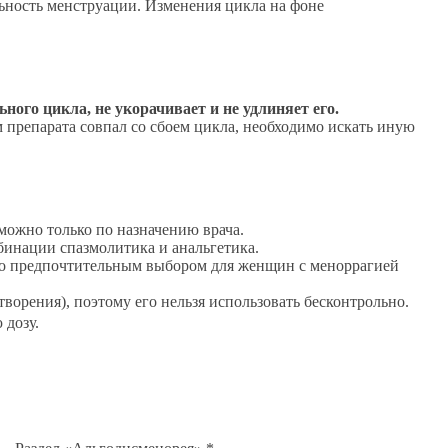
ьность менструации. Изменения цикла на фоне
ого цикла, не укорачивает и не удлиняет его.
 препарата совпал со сбоем цикла, необходимо искать иную
ожно только по назначению врача.
бинации спазмолитика и анальгетика.
го предпочтительным выбором для женщин с меноррагией
ворения), поэтому его нельзя использовать бесконтрольно.
дозу.