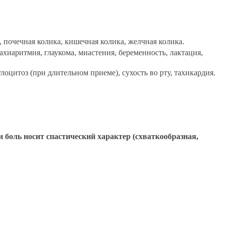
, почечная колика, кишечная колика, желчная колика.
хиаритмия, глаукома, миастения, беременность, лактация,
цитоз (при длительном приеме), сухость во рту, тахикардия.
боль носит спастический характер (схваткообразная,