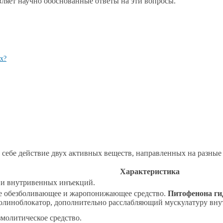
вляет научно обоснованные ответы на эти вопросы.
х?
в себе действие двух активных веществ, направленных на разны
Характеристика
 и внутривенных инъекций.
 обезболивающее и жаропонижающее средство.
Питофенона ги
олиноблокатор, дополнительно расслабляющий мускулатуру вн
молитическое средство.