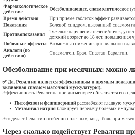
Фармакологическое
Обезболивающее, спазмолитическое
(у
действие
Время действия
При приеме таблеток эффект развиваетс
Показания
Болевой синдром, вызванный спазмом г
Тяжелые нарушения печени/почек, угнете
Противопоказания
детский возраст до 18 лет, повышенная ч
Побочные эффекты
Возможны снижение артериального давлен
Аналоги (по
Спазмалгон, Брал, Спазган, Баралгин.
действию)
Обезболивание при месячных: можно л
✅ Да, Ревалгин является эффективным и прямым показанием
вызванная спазмом маточной мускулатуры).
Эффективность Ревалгина при дисменорее объясняется его це
Питофенон и фенпивериний
расслабляют гладкую муску
Метамизол натрия
блокирует передачу болевых импульс
Это делает Ревалгин особенно полезным, когда боль при меся
Через сколько подействует Ревалгин п