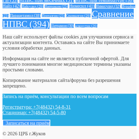
ГВ
(53)
НПВС при месячных
(51)
НПВС при температуре
(50)
Найз
(42)
Нимесил
(41)
Нимесулид
(32)
Найсулид
(26)
Напроксен
(25)
Нурофен
Сравнение
Парацетамол
(38)
Спазмалгон
(26)
(25)
Пенталгин
(25)
НПВС
(394)
Цитрамон
(30)
аскорутин
(26)
Наш сайт использует файлы cookies для улучшения сервиса и
актуализации контента. Оставаясь на сайте Вы принимаете
условия обработки данных.
Информация на сайте не является публичной офертой. Для
лучшего понимания многие медицинские термины указаны
простыми словами.
Копирование материалов сайта/форума без разрешения
запрещено.
Запись на приём, консультации по всем вопросам
Регистратура: +7(48432) 54-8-31
Стационар: +7(48432) 54-5-80
Записаться на приём
© 2026 ЦРБ г.Жуков