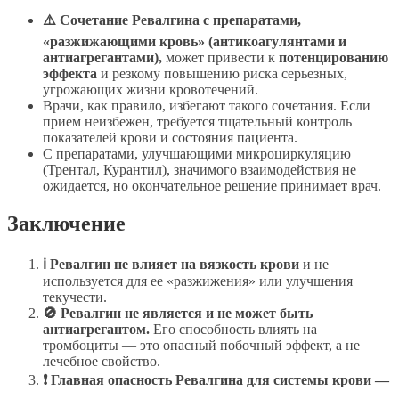
⚠️ Сочетание Ревалгина с препаратами,
«разжижающими кровь» (антикоагулянтами и
антиагрегантами),
может привести к
потенцированию
эффекта
и резкому повышению риска серьезных,
угрожающих жизни кровотечений.
Врачи, как правило, избегают такого сочетания. Если
прием неизбежен, требуется тщательный контроль
показателей крови и состояния пациента.
С препаратами, улучшающими микроциркуляцию
(Трентал, Курантил), значимого взаимодействия не
ожидается, но окончательное решение принимает врач.
Заключение
ℹ Ревалгин не влияет на вязкость крови
и не
используется для ее «разжижения» или улучшения
текучести.
🚫 Ревалгин не является и не может быть
антиагрегантом.
Его способность влиять на
тромбоциты — это опасный побочный эффект, а не
лечебное свойство.
❗ Главная опасность Ревалгина для системы крови —