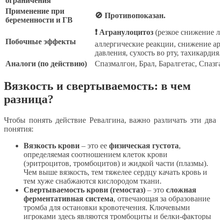
ограничения
Применение при
🚫 Противопоказан.
беременности и ГВ
❗ Агранулоцитоз
(резкое снижение л
Побочные эффекты
аллергические реакции, снижение а
давления, сухость во рту, тахикардия
Аналоги (по действию)
Спазмалгон, Брал, Баралгетас, Спазг
Вязкость и свертываемость: в чем
разница?
Чтобы понять действие Ревалгина, важно различать эти два
понятия:
Вязкость крови
– это ее
физическая густота
,
определяемая соотношением клеток крови
(эритроцитов, тромбоцитов) и жидкой части (плазмы).
Чем выше вязкость, тем тяжелее сердцу качать кровь и
тем хуже снабжаются кислородом ткани.
Свертываемость крови (гемостаз)
– это
сложная
ферментативная система
, отвечающая за образование
тромба для остановки кровотечения. Ключевыми
игроками здесь являются тромбоциты и белки-факторы