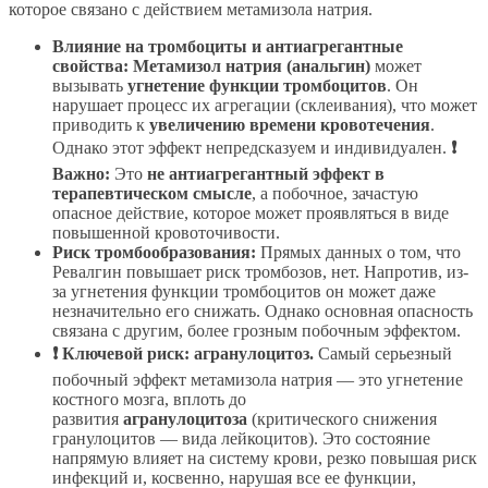
которое связано с действием метамизола натрия.
Влияние на тромбоциты и антиагрегантные
свойства:
Метамизол натрия (анальгин)
может
вызывать
угнетение функции тромбоцитов
. Он
нарушает процесс их агрегации (склеивания), что может
приводить к
увеличению времени кровотечения
.
Однако этот эффект непредсказуем и индивидуален.
❗
Важно:
Это
не антиагрегантный эффект в
терапевтическом смысле
, а побочное, зачастую
опасное действие, которое может проявляться в виде
повышенной кровоточивости.
Риск тромбообразования:
Прямых данных о том, что
Ревалгин повышает риск тромбозов, нет. Напротив, из-
за угнетения функции тромбоцитов он может даже
незначительно его снижать. Однако основная опасность
связана с другим, более грозным побочным эффектом.
❗ Ключевой риск: агранулоцитоз.
Самый серьезный
побочный эффект метамизола натрия — это угнетение
костного мозга, вплоть до
развития
агранулоцитоза
(критического снижения
гранулоцитов — вида лейкоцитов). Это состояние
напрямую влияет на систему крови, резко повышая риск
инфекций и, косвенно, нарушая все ее функции,