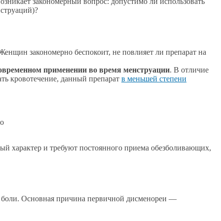
возникает закономерный вопрос: допустимо ли использовать
нструаций)?
 Женщин закономерно беспокоит, не повлияет ли препарат на
ковременном применении во время менструации
. В отличие
вать кровотечение, данный препарат
в меньшей степени
мо
ный характер и требуют постоянного приема обезболивающих,
я боли. Основная причина первичной дисменореи —