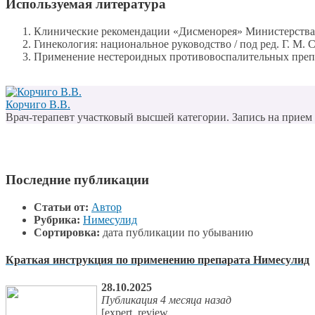
Используемая литература
Клинические рекомендации «Дисменорея» Министерства 
Гинекология: национальное руководство / под ред. Г. М. 
Применение нестероидных противовоспалительных препара
Корчиго В.В.
Врач-терапевт участковый высшей категории. Запись на прием п
Последние публикации
Статьи от:
Автор
Рубрика:
Нимесулид
Сортировка:
дата публикации по убыванию
Краткая инструкция по применению препарата Нимесулид
28.10.2025
Публикация 4 месяца назад
[expert_review...