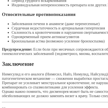
Период грудного вскармливания
Индивидуальная непереносимость препарата или други
Относительные противопоказания
Заболевания печени в анамнезе (даже перенесенные)
Сердечная недостаточность и артериальная гипертензия
Склонность к кровотечениям и нарушения свертываемос
Одновременный прием антикоагулянтов
Бронхиальная астма (возможно усиление бронхоспазма)
Предупреждение:
Если боли при месячных сопровождаются оби
гинекологических заболеваний (эндометриоз, миома, воспалит
Заключение
Нимесулид и его аналоги (Нимесил, Найз, Нимулид, Найсулид)
патогенетическом механизме — снижении выработки простаглан
Препарат не усиливает менструальное кровотечение, не нару
комбинировать со спазмолитиками для усиления эффекта.
Однако важно помнить, что дисменорея может быть не самосто
обезболивающих не должно заменять визит к врачу. Только спе