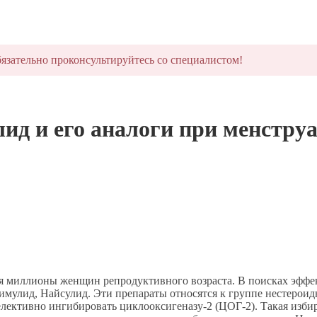
язательно проконсультируйтесь со специалистом!
д и его аналоги при менструа
ся миллионы женщин репродуктивного возраста. В поисках эфф
Нимулид, Найсулид. Эти препараты относятся к группе нестеро
ективно ингибировать циклооксигеназу-2 (ЦОГ-2). Такая изби