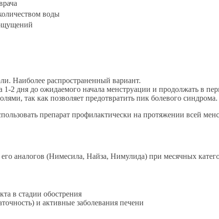
врача
 количеством воды
 ощущений
ли. Наиболее распространенный вариант.
 1-2 дня до ожидаемого начала менструации и продолжать в пер
ями, так как позволяет предотвратить пик болевого синдрома.
Использовать препарат профилактически на протяжении всей ме
го аналогов (Нимесила, Найза, Нимулида) при месячных катего
та в стадии обострения
точность) и активные заболевания печени