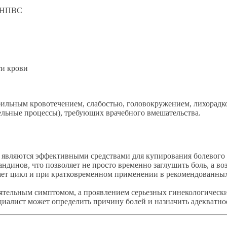
х НПВС
ти крови
льным кровотечением, слабостью, головокружением, лихорадко
ельные процессы), требующих врачебного вмешательства.
 являются эффективными средствами для купирования болевого 
динов, что позволяет не просто временно заглушить боль, а во
шает цикл и при кратковременном применении в рекомендованных
ятельным симптомом, а проявлением серьезных гинекологически
циалист может определить причину болей и назначить адекватное