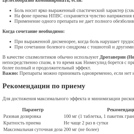
Целесообразно комбинировать, если:
Боль носит ярко выраженный спастический характер (сх
На фоне приема НПВС сохраняется чувство напряжения 
Применение одного препарата не дает полного обезболи
Когда сочетание необходимо:
При выраженной дисменорее, когда боль нарушает трудос
При сочетании болевого синдрома с тошнотой и другим
В качестве спазмолитиков обычно используют
Дротаверин (Н
непосредственно спазм, в то время как Нимесулид борется с пр
более полный и продолжительный эффект.
Важно:
Препараты можно принимать одновременно, если нет и
Рекомендации по приему
Для достижения максимального эффекта и минимизации риско
Параметр
Рекомендац
Разовая дозировка
100 мг (1 таблетка, 1 пакетик гра
Кратность приема
Не чаще 2 раз в сутки
Максимальная суточная доза
200 мг (не более)