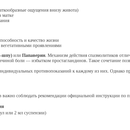
ваткообразные ощущения внизу живота)
в матке
вания
пособность и качество жизни
и вегетативными проявлениями
о-шпу)
или
Папаверин
. Механизм действия спазмолитиков отлич
ичиной боли — избытком простагландинов. Такое сочетание позво
ндивидуальных противопоказаний к каждому из них. Однако пре
в важно соблюдать рекомендации официальной инструкции по 
ия
нул или 2 мл суспензии)