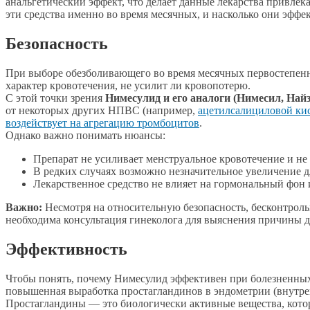
анальгетический эффект, что делает данные лекарства привле
эти средства именно во время месячных, и насколько они эфф
Безопасность
При выборе обезболивающего во время месячных первостепенно
характер кровотечения, не усилит ли кровопотерю.
С этой точки зрения
Нимесулид и его аналоги (Нимесил, Най
от некоторых других НПВС (например,
ацетилсалициловой ки
воздействует на агрегацию тромбоцитов
.
Однако важно понимать нюансы:
Препарат не усиливает менструальное кровотечение и не
В редких случаях возможно незначительное увеличение д
Лекарственное средство не влияет на гормональный фон
Важно:
Несмотря на относительную безопасность, бесконтрол
необходима консультация гинеколога для выяснения причины 
Эффективность
Чтобы понять, почему Нимесулид эффективен при болезненных
повышенная выработка простагландинов в эндометрии (внутрен
Простагландины — это биологически активные вещества, кото