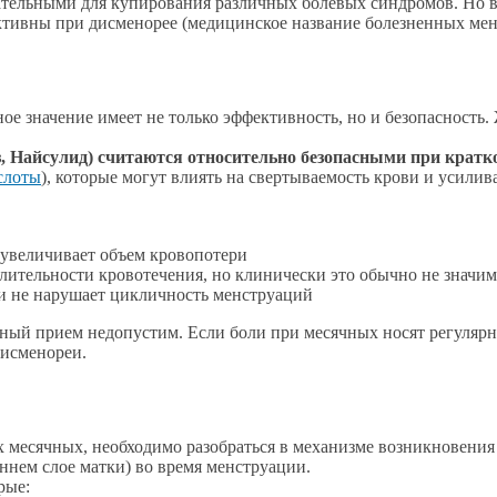
кательными для купирования различных болевых синдромов. Но 
ективны при дисменорее (медицинское название болезненных ме
е значение имеет не только эффективность, но и безопасность.
з, Найсулид) считаются относительно безопасными при крат
слоты
), которые могут влиять на свертываемость крови и усили
 увеличивает объем кровопотери
лительности кровотечения, но клинически это обычно не значи
 и не нарушает цикличность менструаций
ьный прием недопустим. Если боли при месячных носят регуляр
дисменореи.
 месячных, необходимо разобраться в механизме возникновени
нем слое матки) во время менструации.
рые: