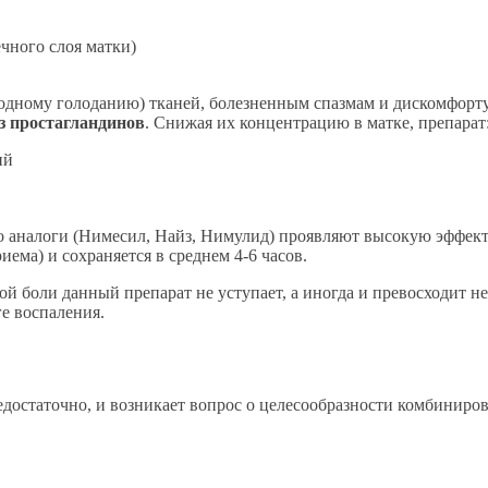
чного слоя матки)
дному голоданию) тканей, болезненным спазмам и дискомфорту
з простагландинов
. Снижая их концентрацию в матке, препарат
ий
го аналоги (Нимесил, Найз, Нимулид) проявляют высокую эффе
иема) и сохраняется в среднем 4-6 часов.
 боли данный препарат не уступает, а иногда и превосходит н
е воспаления.
достаточно, и возникает вопрос о целесообразности комбиниро