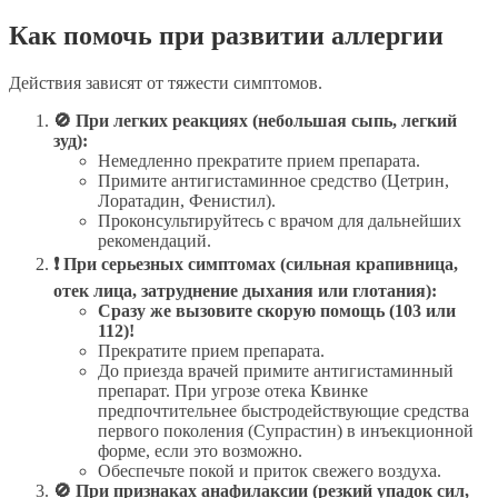
Как помочь при развитии аллергии
Действия зависят от тяжести симптомов.
🚫 При легких реакциях (небольшая сыпь, легкий
зуд):
Немедленно прекратите прием препарата.
Примите антигистаминное средство (Цетрин,
Лоратадин, Фенистил).
Проконсультируйтесь с врачом для дальнейших
рекомендаций.
❗ При серьезных симптомах (сильная крапивница,
отек лица, затруднение дыхания или глотания):
Сразу же вызовите скорую помощь (103 или
112)!
Прекратите прием препарата.
До приезда врачей примите антигистаминный
препарат. При угрозе отека Квинке
предпочтительнее быстродействующие средства
первого поколения (Супрастин) в инъекционной
форме, если это возможно.
Обеспечьте покой и приток свежего воздуха.
🚫 При признаках анафилаксии (резкий упадок сил,