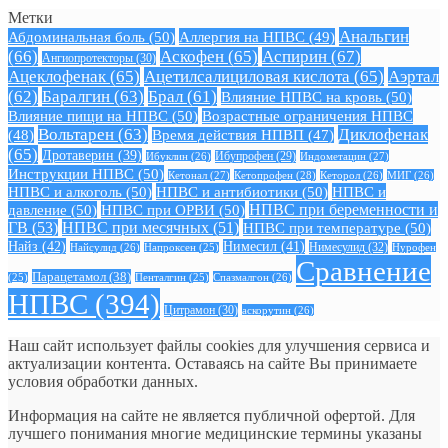
Метки
Анальгин
Абдоминальная боль
(50)
Аллергия на НПВС
(49)
(66)
Аскофен
(65)
Аспирин
(67)
Ангиопротекторы
(30)
Ацеклофенак
(65)
Ацетилсалициловая кислота
(65)
Аэртал
(62)
Баралгин
(63)
Брал
(61)
Влияние НПВС на кровь
(50)
Влияние пищи на НПВС
(50)
Возрастные ограничения НПВС
Вольтарен
(63)
Диклофенак
(48)
Время действия НПВП
(47)
(65)
Дротаверин
(39)
Ибуклин
(26)
Ибупрофен
(29)
Индометацин
(27)
Инструкции НПВС
(50)
Кетонал
(27)
Кетопрофен
(28)
Кеторол
(26)
МИГ
(26)
НПВС и алкоголь
(50)
НПВС и антибиотики
(50)
НПВС и
давление
(50)
НПВС при ОРВИ
(50)
НПВС при беременности и
ГВ
(53)
НПВС при месячных
(51)
НПВС при температуре
(50)
Найз
(42)
Нимесил
(41)
Нимесулид
(32)
Найсулид
(26)
Напроксен
(25)
Нурофен
Сравнение
Парацетамол
(38)
Спазмалгон
(26)
(25)
Пенталгин
(25)
НПВС
(394)
Цитрамон
(30)
аскорутин
(26)
Наш сайт использует файлы cookies для улучшения сервиса и
актуализации контента. Оставаясь на сайте Вы принимаете
условия обработки данных.
Информация на сайте не является публичной офертой. Для
лучшего понимания многие медицинские термины указаны