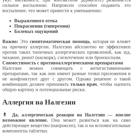
сильное воспаление. Напроксен способен подавить это
воспаление, что может привести к уменьшению:
Выраженного отека
Покраснения (гиперемии)
Болевых ощущений
Важно:
Это
симптоматическая помощь
, которая не влияет
на причину аллергии. Налгезин абсолютно не эффективен
против таких типичных аллергических проявлений, как зуд,
чихание, ринит (насморк), слезотечение или бронхоспазм.
Совместимость с противоаллергическими препаратами
Налгезин можно совмещать с антигистаминными
препаратами, так как они имеют разные точки приложения и
не конфликтуют друг с другом. Однако решение о такой
комбинации должен принимать
только врач
, чтобы оценить
общую картину и потенциальные риски.
Аллергия на Налгезин
💊 Да, аллергическая реакция на Налгезин — вполне
возможное явление.
Она может развиться как на само
действующее вещество (напроксен), так и на вспомогательные
компоненты таблетки.