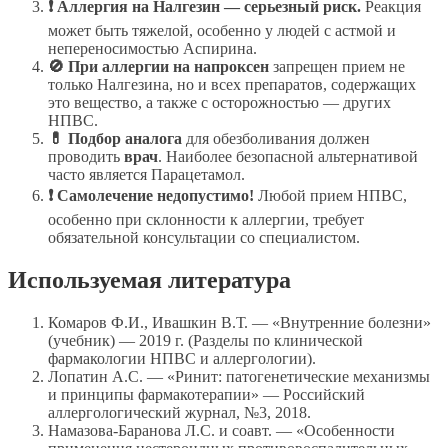
❗ Аллергия на Налгезин — серьезный риск.
Реакция
может быть тяжелой, особенно у людей с астмой и
непереносимостью Аспирина.
🚫 При аллергии на напроксен
запрещен прием не
только Налгезина, но и всех препаратов, содержащих
это вещество, а также с осторожностью — других
НПВС.
💊 Подбор аналога
для обезболивания должен
проводить
врач
. Наиболее безопасной альтернативой
часто является Парацетамол.
❗ Самолечение недопустимо!
Любой прием НПВС,
особенно при склонности к аллергии, требует
обязательной консультации со специалистом.
Используемая литература
Комаров Ф.И., Ивашкин В.Т. — «Внутренние болезни»
(учебник) — 2019 г. (Разделы по клинической
фармакологии НПВС и аллергологии).
Лопатин А.С. — «Ринит: патогенетические механизмы
и принципы фармакотерапии» — Российский
аллергологический журнал, №3, 2018.
Намазова-Баранова Л.С. и соавт. — «Особенности