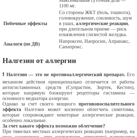
Максимальная суточная доза —
1100 мг.
Со стороны ЖКТ (боль, тошнота),
головокружение, сонливость, шум
Побочные эффекты
в ушах,
аллергические реакции
,
при длительном приеме — риск
изъязвления слизистой желудка.
Напроксен, Напросин, Апранакс,
Аналоги (по ДВ)
Санапрокс.
Налгезин от аллергии
❗ Налгезин — это не противоаллергический препарат.
Его
механизм действия принципиально отличается от работы
антигистаминных средств (Супрастин, Зиртек, Кестин),
которые напрямую блокируют рецепторы гистамина —
основного медиатора аллергии.
Однако за счет своего мощного
противовоспалительного
эффекта
Налгезин может косвенно облегчить симптомы,
которые сопровождают некоторые аллергические реакции,
особенно локальные.
За счет какого эффекта возможно облегчение?
При тяжелых местных аллергических реакциях (например, на
укус насекомого, при контактном дерматите) развивается