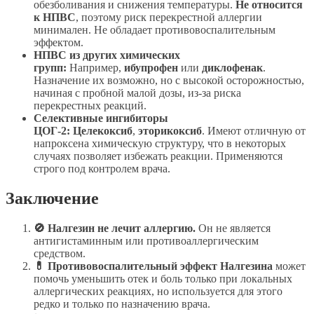
обезболивания и снижения температуры.
Не относится
к НПВС
, поэтому риск перекрестной аллергии
минимален. Не обладает противовоспалительным
эффектом.
НПВС из других химических
групп:
Например,
ибупрофен
или
диклофенак
.
Назначение их возможно, но с высокой осторожностью,
начиная с пробной малой дозы, из-за риска
перекрестных реакций.
Селективные ингибиторы
ЦОГ-2:
Целекоксиб
,
эторикоксиб
. Имеют отличную от
напроксена химическую структуру, что в некоторых
случаях позволяет избежать реакции. Применяются
строго под контролем врача.
Заключение
🚫 Налгезин не лечит аллергию.
Он не является
антигистаминным или противоаллергическим
средством.
💊 Противовоспалительный эффект Налгезина
может
помочь уменьшить отек и боль только при локальных
аллергических реакциях, но используется для этого
редко и только по назначению врача.