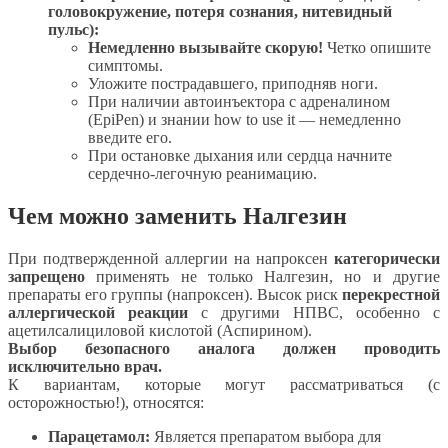
головокружение, потеря сознания, нитевидный
пульс):
Немедленно вызывайте скорую!
Четко опишите
симптомы.
Уложите пострадавшего, приподняв ноги.
При наличии автоинъектора с адреналином
(EpiPen) и знании how to use it — немедленно
введите его.
При остановке дыхания или сердца начните
сердечно-легочную реанимацию.
Чем можно заменить Налгезин
При подтвержденной аллергии на напроксен
категорически
запрещено
применять не только Налгезин, но и другие
препараты его группы (напроксен). Высок риск
перекрестной
аллергической реакции
с другими НПВС, особенно с
ацетилсалициловой кислотой (Аспирином).
Выбор безопасного аналога должен проводить
исключительно врач.
К вариантам, которые могут рассматриваться (с
осторожностью!), относятся:
Парацетамол:
Является препаратом выбора для