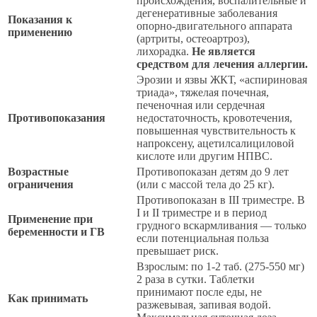
происхождения, воспалительные и
дегенеративные заболевания
Показания к
опорно-двигательного аппарата
применению
(артриты, остеоартроз),
лихорадка.
Не является
средством для лечения аллергии.
Эрозии и язвы ЖКТ, «аспириновая
триада», тяжелая почечная,
печеночная или сердечная
Противопоказания
недостаточность, кровотечения,
повышенная чувствительность к
напроксену, ацетилсалициловой
кислоте или другим НПВС.
Возрастные
Противопоказан детям до 9 лет
ограничения
(или с массой тела до 25 кг).
Противопоказан в III триместре. В
I и II триместре и в период
Применение при
грудного вскармливания — только
беременности и ГВ
если потенциальная польза
превышает риск.
Взрослым: по 1-2 таб. (275-550 мг)
2 раза в сутки. Таблетки
принимают после еды, не
Как принимать
разжевывая, запивая водой.