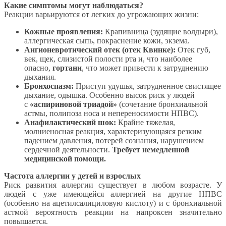
Какие симптомы могут наблюдаться?
Реакции варьируются от легких до угрожающих жизни:
Кожные проявления:
Крапивница (зудящие волдыри),
аллергическая сыпь, покраснение кожи, экзема.
Ангионевротический отек (отек Квинке):
Отек губ,
век, щек, слизистой полости рта и, что наиболее
опасно,
гортани
, что может привести к затруднению
дыхания.
Бронхоспазм:
Приступ удушья, затрудненное свистящее
дыхание, одышка. Особенно высок риск у людей
с
«аспириновой триадой»
(сочетание бронхиальной
астмы, полипоза носа и непереносимости НПВС).
Анафилактический шок:
Крайне тяжелая,
молниеносная реакция, характеризующаяся резким
падением давления, потерей сознания, нарушением
сердечной деятельности.
Требует немедленной
медицинской помощи.
Частота аллергии у детей и взрослых
Риск развития аллергии существует в любом возрасте. У
людей с уже имеющейся аллергией на другие НПВС
(особенно на ацетилсалициловую кислоту) и с бронхиальной
астмой вероятность реакции на напроксен значительно
повышается.