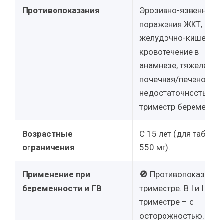
Противопоказания
Эрозивно-язвенные
поражения ЖКТ,
желудочно-кишечно
кровотечение в
анамнезе, тяжелая
почечная/печеночна
недостаточность, III
триместр беременно
Возрастные
С 15 лет (для таблет
ограничения
550 мг).
Применение при
🚫
Противопоказано в
беременности и ГВ
триместре. В I и II
триместре – с
осторожностью.