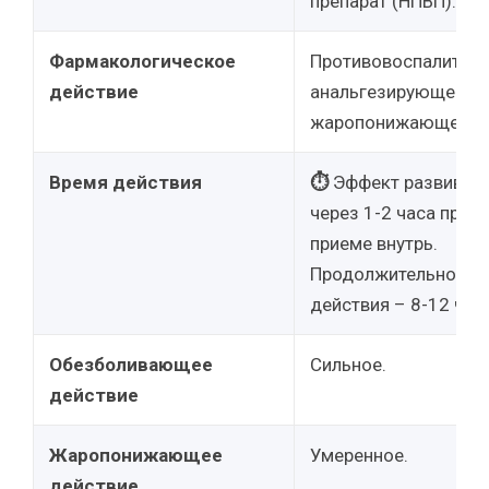
препарат (НПВП).
Фармакологическое
Противовоспалитель
действие
анальгезирующее,
жаропонижающее.
Время действия
⏱
Эффект развивае
через 1-2 часа при
приеме внутрь.
Продолжительность
действия – 8-12 час
Обезболивающее
Сильное.
действие
Жаропонижающее
Умеренное.
действие