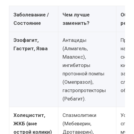
Заболевание /
Чем лучше
Обос
Состояние
заменить?
реко
Эзофагит,
Антациды
Препа
Гастрит, Язва
(Алмагель,
напра
Маалокс),
сниж
ингибиторы
кисло
протонной помпы
защи
(Омепразол),
слизи
гастропротекторы
оболо
(Ребагит).
Холецистит,
Спазмолитики
Устра
ЖКБ (вне
(Мебеверин,
спазм
острой колики)
Дротаверин),
муск