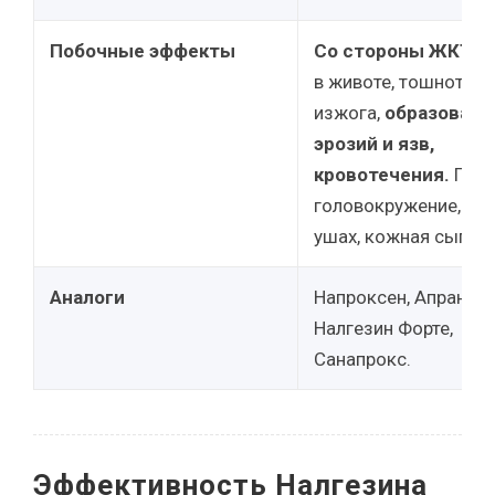
Побочные эффекты
Со стороны ЖКТ:
б
в животе, тошнота,
изжога,
образовани
эрозий и язв,
кровотечения.
Проч
головокружение, шу
ушах, кожная сыпь.
Аналоги
Напроксен, Апранакс
Налгезин Форте,
Санапрокс.
Эффективность Налгезина