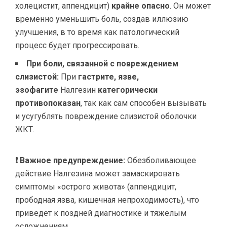
холецистит, аппендицит)
крайне опасно
. Он может
временно уменьшить боль, создав иллюзию
улучшения, в то время как патологический
процесс будет прогрессировать.
При боли, связанной с повреждением
слизистой:
При
гастрите, язве,
эзофагите
Налгезин
категорически
противопоказан
, так как сам способен вызывать
и усугублять повреждение слизистой оболочки
ЖКТ.
❗ Важное предупреждение:
Обезболивающее
действие Налгезина может замаскировать
симптомы «острого живота» (аппендицит,
прободная язва, кишечная непроходимость), что
приведет к поздней диагностике и тяжелым
осложнениям.