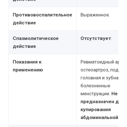
Противовоспалительное
Выраженное.
действие
Спазмолитическое
Отсутствует
.
действие
Показания к
Ревматоидный артри
применению
остеоартроз, подагра
головная и зубная бо
болезненные
менструации.
Не
предназначен для
купирования
абдоминальной бол