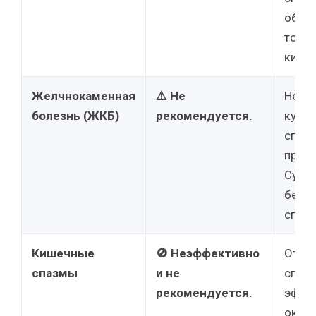
образ
толс
кишеч
Желчнокаменная
⚠️ Не
Не эф
болезнь (ЖКБ)
рекомендуется.
купир
спаст
при к
Суще
безо
спазм
Кишечные
🚫 Неэффективно
Отсут
спазмы
и не
спаз
рекомендуется.
эффек
оказы