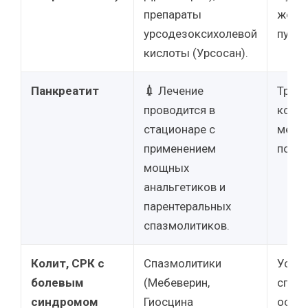
препараты
желч
урсодезоксихолевой
путей
кислоты (Урсосан).
Панкреатит
💉
Лечение
Требу
проводится в
комп
стационаре с
меди
применением
помо
мощных
анальгетиков и
парентеральных
спазмолитиков.
Колит, СРК с
Спазмолитики
Устра
болевым
(Мебеверин,
спазм
синдромом
Гиосцина
основ