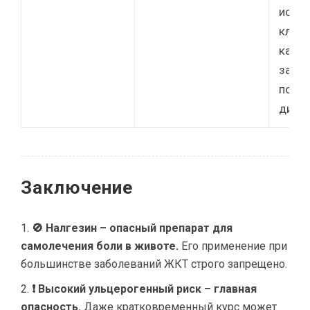
исказ
клин
карти
затру
поста
диагн
Заключение
🚫 Налгезин – опасный препарат для
самолечения боли в животе.
Его применение при
большинстве заболеваний ЖКТ строго запрещено.
❗ Высокий ульцерогенный риск – главная
опасность.
Даже кратковременный курс может