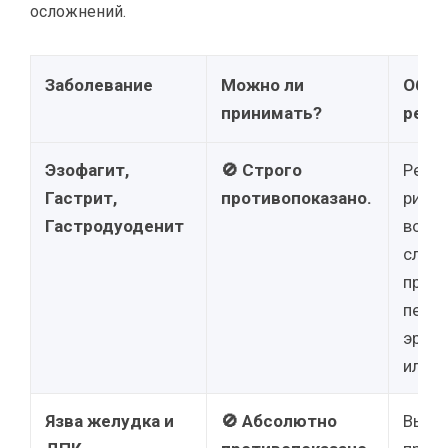
осложнений.
Заболевание
Можно ли
Обос
принимать?
реко
Эзофагит,
🚫 Строго
Резк
Гастрит,
противопоказано.
риск
Гастродуоденит
восп
слизи
пров
перех
эроз
или я
Язва желудка и
🚫 Абсолютно
Высо