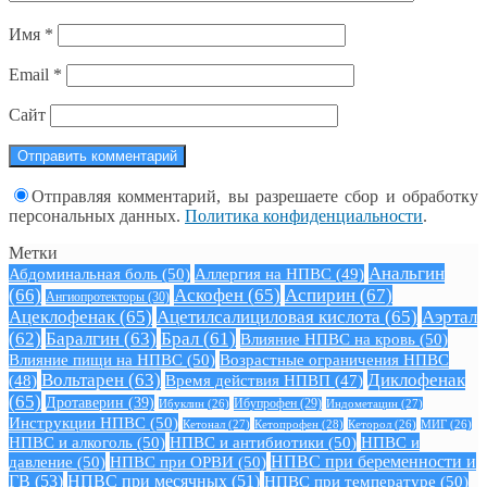
Имя
*
Email
*
Сайт
Отправляя комментарий, вы разрешаете сбор и обработку
персональных данных.
Политика конфиденциальности
.
Метки
Анальгин
Абдоминальная боль
(50)
Аллергия на НПВС
(49)
(66)
Аскофен
(65)
Аспирин
(67)
Ангиопротекторы
(30)
Ацеклофенак
(65)
Ацетилсалициловая кислота
(65)
Аэртал
(62)
Баралгин
(63)
Брал
(61)
Влияние НПВС на кровь
(50)
Влияние пищи на НПВС
(50)
Возрастные ограничения НПВС
Вольтарен
(63)
Диклофенак
(48)
Время действия НПВП
(47)
(65)
Дротаверин
(39)
Ибуклин
(26)
Ибупрофен
(29)
Индометацин
(27)
Инструкции НПВС
(50)
Кетонал
(27)
Кетопрофен
(28)
Кеторол
(26)
МИГ
(26)
НПВС и алкоголь
(50)
НПВС и антибиотики
(50)
НПВС и
давление
(50)
НПВС при ОРВИ
(50)
НПВС при беременности и
ГВ
(53)
НПВС при месячных
(51)
НПВС при температуре
(50)