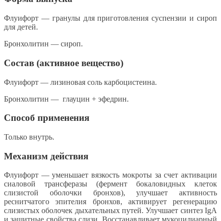
Флуифорт — гранулы для приготовления суспензии и сироп
для детей.
Бронхолитин — сироп.
Состав (активное вещество)
Флуифорт — лизиновая соль карбоцистеина.
Бронхолитин — глауцин + эфедрин.
Способ применения
Только внутрь.
Механизм действия
Флуифорт — уменьшает вязкость мокроты за счет активации
сиаловой трансферазы (фермент бокаловидных клеток
слизистой оболочки бронхов), улучшает активность
реснитчатого эпителия бронхов, активирует регенерацию
слизистых оболочек дыхательных путей. Улучшает синтез IgA
и защитные свойства слизи. Восстанавливает мукоцилиарный