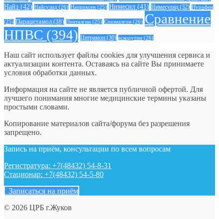
Найз
(42)
Нимесил
(41)
Нимесулид
(32)
Найсулид
(26)
Напроксен
(25)
Нурофен
Сравнение
Парацетамол
(38)
Спазмалгон
(26)
(25)
Пенталгин
(25)
НПВС
(394)
Цитрамон
(30)
аскорутин
(26)
Наш сайт использует файлы cookies для улучшения сервиса и
актуализации контента. Оставаясь на сайте Вы принимаете
условия обработки данных.
Информация на сайте не является публичной офертой. Для
лучшего понимания многие медицинские термины указаны
простыми словами.
Копирование материалов сайта/форума без разрешения
запрещено.
Запись на приём, консультации по всем вопросам
Регистратура: +7(48432) 54-8-31
Стационар: +7(48432) 54-5-80
Записаться на приём
© 2026 ЦРБ г.Жуков