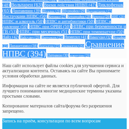
Вольтарен
(63)
Диклофенак
(48)
Время действия НПВП
(47)
(65)
Дротаверин
(39)
Ибуклин
(26)
Ибупрофен
(29)
Индометацин
(27)
Инструкции НПВС
(50)
Кетонал
(27)
Кетопрофен
(28)
Кеторол
(26)
МИГ
(26)
НПВС и алкоголь
(50)
НПВС и антибиотики
(50)
НПВС и
давление
(50)
НПВС при ОРВИ
(50)
НПВС при беременности и
ГВ
(53)
НПВС при месячных
(51)
НПВС при температуре
(50)
Найз
(42)
Нимесил
(41)
Нимесулид
(32)
Найсулид
(26)
Напроксен
(25)
Нурофен
Сравнение
Парацетамол
(38)
Спазмалгон
(26)
(25)
Пенталгин
(25)
НПВС
(394)
Цитрамон
(30)
аскорутин
(26)
Наш сайт использует файлы cookies для улучшения сервиса и
актуализации контента. Оставаясь на сайте Вы принимаете
условия обработки данных.
Информация на сайте не является публичной офертой. Для
лучшего понимания многие медицинские термины указаны
простыми словами.
Копирование материалов сайта/форума без разрешения
запрещено.
Запись на приём, консультации по всем вопросам