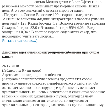
состав Можно детям с 3 лет Эффективно
разжижает мокроту Уменьшает чрезмерный кашель Низкая
цена Это всем знакомый с детства сироп от кашля
- Пертуссин. Состав В составе 100 г сиропа содержится:
Активные вещества Жидкий экстракт травы чабреца (тимьян
ползучий) 12 г Калия бромид 1 г Вспомогательные вещества
Сахарный сироп 82,0 г Этиловый спирт 95% 4,06 г Вода
очищенная 0,94 г В составе сиропа содержится сахар, что
необходимо учитывать людям...
(Читать полностью...)
Действие ацетиламинонитропропоксибензена при сухом
кашле
26.12.2018
Публикация 8 лет назад
Ацетиламинонитропропоксибензен
(Acetylaminonitropropoxybenzenum) представляет собой
противокашлевое средство периферического действия. Он
оказывает местноанестезирующее действие и уменьшает
чувствительность кашлевых рецепторов в слизистой оболочке
верхних и нижних дыхательных путей, благодаря чему
значительно снижается интенсивность импульсов от
чувствительных рецепторов дыхательных путей к кашлевому