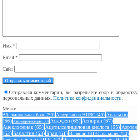
Имя
*
Email
*
Сайт
Отправляя комментарий, вы разрешаете сбор и обработку
персональных данных.
Политика конфиденциальности
.
Метки
Анальгин
Абдоминальная боль
(50)
Аллергия на НПВС
(49)
(66)
Аскофен
(65)
Аспирин
(67)
Ангиопротекторы
(30)
Ацеклофенак
(65)
Ацетилсалициловая кислота
(65)
Аэртал
(62)
Баралгин
(63)
Брал
(61)
Влияние НПВС на кровь
(50)
Влияние пищи на НПВС
(50)
Возрастные ограничения НПВС