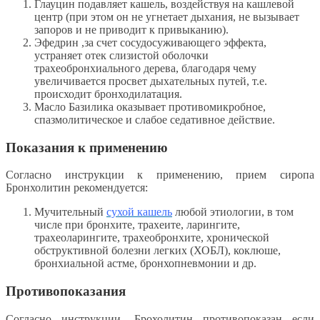
Глауцин подавляет кашель, воздействуя на кашлевой
центр (при этом он не угнетает дыхания, не вызывает
запоров и не приводит к привыканию).
Эфедрин ,за счет сосудосуживающего эффекта,
устраняет отек слизистой оболочки
трахеобронхиального дерева, благодаря чему
увеличивается просвет дыхательных путей, т.е.
происходит бронходилатация.
Масло Базилика оказывает противомикробное,
спазмолитическое и слабое седативное действие.
Показания к применению
Согласно инструкции к применению, прием сиропа
Бронхолитин рекомендуется:
Мучительный
сухой кашель
любой этиологии, в том
числе при бронхите, трахеите, ларингите,
трахеоларингите, трахеобронхите, хронической
обструктивной болезни легких (ХОБЛ), коклюше,
бронхиальной астме, бронхопневмонии и др.
Противопоказания
Согласно инструкции, Брохолитин противопоказан если