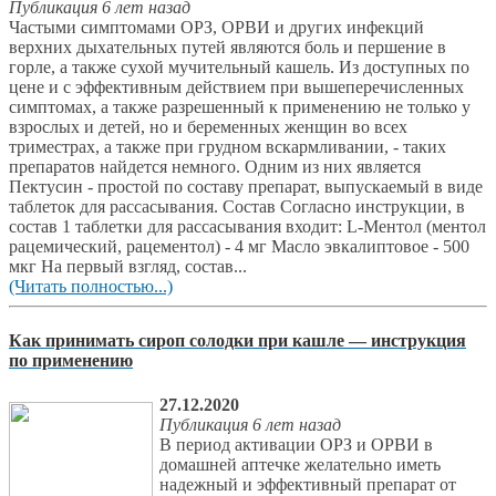
Публикация 6 лет назад
Частыми симптомами ОРЗ, ОРВИ и других инфекций
верхних дыхательных путей являются боль и першение в
горле, а также сухой мучительный кашель. Из доступных по
цене и с эффективным действием при вышеперечисленных
симптомах, а также разрешенный к применению не только у
взрослых и детей, но и беременных женщин во всех
триместрах, а также при грудном вскармливании, - таких
препаратов найдется немного. Одним из них является
Пектусин - простой по составу препарат, выпускаемый в виде
таблеток для рассасывания. Состав Согласно инструкции, в
состав 1 таблетки для рассасывания входит: L-Ментол (ментол
рацемический, рацементол) - 4 мг Масло эвкалиптовое - 500
мкг На первый взгляд, состав...
(Читать полностью...)
Как принимать сироп солодки при кашле — инструкция
по применению
27.12.2020
Публикация 6 лет назад
В период активации ОРЗ и ОРВИ в
домашней аптечке желательно иметь
надежный и эффективный препарат от