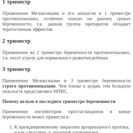
1 триместр
Применение Мелоксикама и его аналогов в 1 триместре
противопоказано, особенно опасно на ранних сроках
беременности, т.к. данная группа препаратов обладает
тератогенным эффектом.
2 триместр
Применение во 2 триместре беременности противопоказано,
т.к. несет угрозу для нормального развития ребенка.
3 триместр
Применение Мелоксикама в 3 триместре беременности
строго противопоказано
. Чем ближе к родам, тем большую
опасность представляют НПВС.
Почему нельзя в последнем триместре беременности
Применение ингибиторов простагландинов в конце
беременности может привести к:
К преждевременному закрытию артериального протока,
и как следствие, к легочной гипертензии