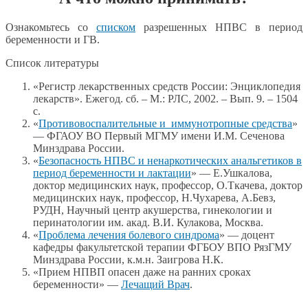
Ознакомьтесь со
списком
разрешенных НПВС в период
беременности и ГВ.
Список литературы
«Регистр лекарственных средств России: Энциклопедия
лекарств». Ежегод. сб. – М.: РЛС, 2002. – Вып. 9. – 1504
с.
«
Противовоспалительные и иммунотропные средства
»
— ФГАОУ ВО Первый МГМУ имени И.М. Сеченова
Минздрава России.
«
Безопасность НПВС и ненаркотических анальгетиков в
период беременности и лактации
» — Е.Ушкалова,
доктор медицинских наук, профессор, О.Ткачева, доктор
медицинских наук, профессор, Н.Чухарева, А.Бевз,
РУДН, Научный центр акушерства, гинекологии и
перинатологии им. акад. В.И. Кулакова, Москва.
«
Проблема лечения болевого синдрома
» — доцент
кафедры факультетской терапии ФГБОУ ВПО РязГМУ
Минздрава России, к.м.н. Заигрова Н.К.
«Прием НПВП опасен даже на ранних сроках
беременности» —
Лечащий Врач
.