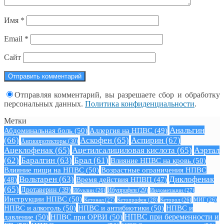
Имя
*
Email
*
Сайт
Отправляя комментарий, вы разрешаете сбор и обработку
персональных данных.
Политика конфиденциальности
.
Метки
Анальгин
Абдоминальная боль
(50)
Аллергия на НПВС
(49)
(66)
Аскофен
(65)
Аспирин
(67)
Ангиопротекторы
(30)
Ацеклофенак
(65)
Ацетилсалициловая кислота
(65)
Аэртал
(62)
Баралгин
(63)
Брал
(61)
Влияние НПВС на кровь
(50)
Влияние пищи на НПВС
(50)
Возрастные ограничения НПВС
Вольтарен
(63)
Диклофенак
(48)
Время действия НПВП
(47)
(65)
Дротаверин
(39)
Ибуклин
(26)
Ибупрофен
(29)
Индометацин
(27)
Инструкции НПВС
(50)
Кетонал
(27)
Кетопрофен
(28)
Кеторол
(26)
МИГ
(26)
НПВС и алкоголь
(50)
НПВС и антибиотики
(50)
НПВС и
давление
(50)
НПВС при ОРВИ
(50)
НПВС при беременности и