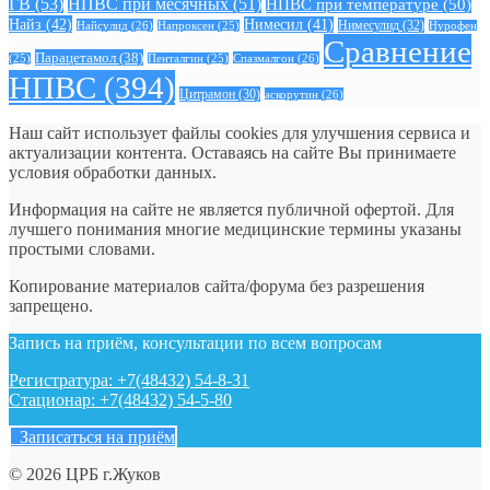
ГВ
(53)
НПВС при месячных
(51)
НПВС при температуре
(50)
Найз
(42)
Нимесил
(41)
Нимесулид
(32)
Найсулид
(26)
Напроксен
(25)
Нурофен
Сравнение
Парацетамол
(38)
Спазмалгон
(26)
(25)
Пенталгин
(25)
НПВС
(394)
Цитрамон
(30)
аскорутин
(26)
Наш сайт использует файлы cookies для улучшения сервиса и
актуализации контента. Оставаясь на сайте Вы принимаете
условия обработки данных.
Информация на сайте не является публичной офертой. Для
лучшего понимания многие медицинские термины указаны
простыми словами.
Копирование материалов сайта/форума без разрешения
запрещено.
Запись на приём, консультации по всем вопросам
Регистратура: +7(48432) 54-8-31
Стационар: +7(48432) 54-5-80
Записаться на приём
© 2026 ЦРБ г.Жуков