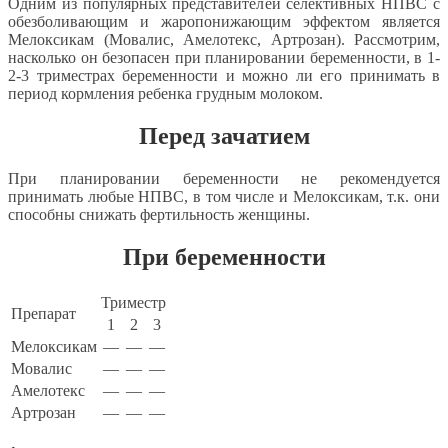
Одним из популярных представителей селективных НПВС с
обезболивающим и жаропонижающим эффектом является
Мелоксикам (Мовалис, Амелотекс, Артрозан). Рассмотрим,
насколько он безопасен при планировании беременности, в 1-
2-3 триместрах беременности и можно ли его принимать в
период кормления ребенка грудным молоком.
Перед зачатием
При планировании беременности не рекомендуется
принимать любые НПВС, в том числе и Мелоксикам, т.к. они
способны снижать фертильность женщины.
При беременности
Триместр
Препарат
1
2
3
Мелоксикам
—
—
—
Мовалис
—
—
—
Амелотекс
—
—
—
Артрозан
—
—
—