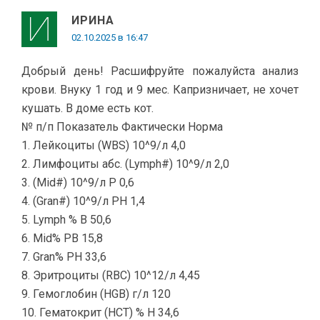
ИРИНА
02.10.2025 в 16:47
Добрый день! Расшифруйте пожалуйста анализ
крови. Внуку 1 год и 9 мес. Капризничает, не хочет
кушать. В доме есть кот.
№ п/п Показатель Фактически Норма
1. Лейкоциты (WBS) 10^9/л 4,0
2. Лимфоциты абс. (Lymph#) 10^9/л 2,0
3. (Mid#) 10^9/л P 0,6
4. (Gran#) 10^9/л PH 1,4
5. Lymph % B 50,6
6. Mid% PB 15,8
7. Gran% PH 33,6
8. Эритроциты (RBC) 10^12/л 4,45
9. Гемоглобин (HGB) г/л 120
10. Гематокрит (HCT) % H 34,6