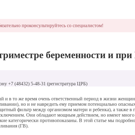
язательно проконсультируйтесь со специалистом!
триместре беременности и при
ону +7 (48432) 5-48-31 (регистратура ЦРБ)
й и в то же время очень ответственный период в жизни женщин
ивании), но и не навредить ему приемом потенциально опасных
ащитный фильтр между организмом матери и ребенка), а также в
 исключением. Они обладают мощным действием, но имеют мног
какие категорически противопоказаны. В этой статье мы подроб
ливания (ГВ).