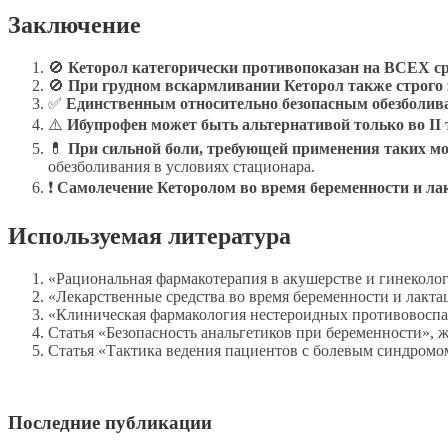
Заключение
🚫
Кеторол категорически противопоказан на ВСЕХ с
🚫
При грудном вскармливании Кеторол также строго 
✅
Единственным относительно безопасным обезболи
⚠️
Ибупрофен может быть альтернативой только во II т
💊
При сильной боли, требующей применения таких мо
обезболивания в условиях стационара.
❗
Самолечение Кеторолом во время беременности и лак
Используемая литература
«Рациональная фармакотерапия в акушерстве и гинекологии
«Лекарственные средства во время беременности и лактац
«Клиническая фармакология нестероидных противовоспали
Статья «Безопасность анальгетиков при беременности», 
Статья «Тактика ведения пациентов с болевым синдромом
Последние публикации