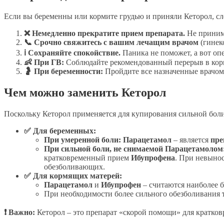
Если вы беременны или кормите грудью и приняли Кеторол, сл
❌ Немедленно прекратите прием препарата.
Не приним
📞 Срочно свяжитесь с вашим лечащим врачом
(гинеко
ℹ Сохраняйте спокойствие.
Паника не поможет, а вот оп
👶 При ГВ:
Соблюдайте рекомендованный перерыв в кормле
🤰 При беременности:
Пройдите все назначенные врачом 
Чем можно заменить Кеторол
Поскольку Кеторол применяется для купирования сильной боли
✅ Для беременных:
При умеренной боли:
Парацетамол
– является
пре
При сильной боли, не снимаемой Парацетамолом
кратковременный прием
Ибупрофена
. При невынос
обезболивающих.
✅ Для кормящих матерей:
Парацетамол
и
Ибупрофен
– считаются наиболее 
При необходимости более сильного обезболивания
❗ Важно:
Кеторол – это препарат «скорой помощи» для кратков