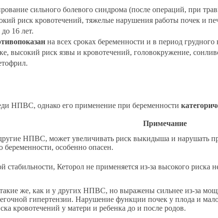
ование сильного болевого синдрома (после операций, при травм
окий риск кровотечений, тяжелые нарушения работы почек и печ
до 16 лет.
отивопоказан
на всех сроках беременности и в период грудного
дке, высокий риск язвы и кровотечений, головокружение, сонли
етофрил.
еди НПВС, однако его применение при беременности
категорич
Примечание
другие НПВС, может увеличивать риск выкидыша и нарушать пр
о беременности, особенно опасен.
й стабильности, Кеторол не применяется из-за высокого риска 
такие же, как и у других НПВС, но выражены сильнее из-за мо
к легочной гипертензии. Нарушение функции почек у плода и ма
ка кровотечений у матери и ребенка до и после родов.