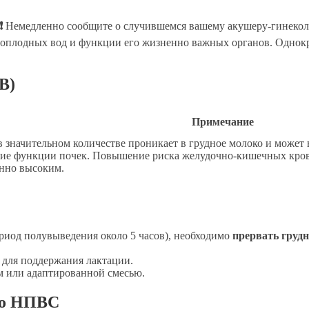
❗
Немедленно сообщите о случившемся вашему акушеру-гинеколо
лоплодных вод и функции его жизненно важных органов. Однокр
В)
Примечание
в значительном количестве проникает в грудное молоко и может
ие функции почек. Повышение риска желудочно-кишечных крово
анно высоким.
риод полувыведения около 5 часов), необходимо
прервать грудн
 для поддержания лактации.
м или адаптированной смесью.
го НПВС