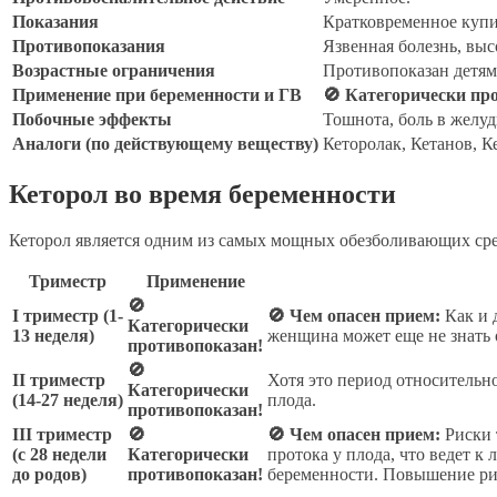
Показания
Кратковременное купир
Противопоказания
Язвенная болезнь, выс
Возрастные ограничения
Противопоказан детям 
Применение при беременности и ГВ
🚫 Категорически пр
Побочные эффекты
Тошнота, боль в желу
Аналоги (по действующему веществу)
Кеторолак, Кетанов, К
Кеторол во время беременности
Кеторол является одним из самых мощных обезболивающих ср
Триместр
Применение
🚫
I триместр (1-
🚫 Чем опасен прием:
Как и 
Категорически
13 неделя)
женщина может еще не знать 
противопоказан!
🚫
II триместр
Хотя это период относительно
Категорически
(14-27 неделя)
плода.
противопоказан!
III триместр
🚫
🚫 Чем опасен прием:
Риски 
(с 28 недели
Категорически
протока у плода, что ведет 
до родов)
противопоказан!
беременности. Повышение рис