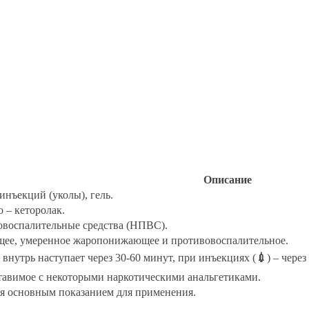
Описание
инъекций (уколы), гель.
 – кеторолак.
воспалительные средства (НПВС).
щее, умеренное жаропонижающее и противовоспалительное.
нутрь наступает через 30-60 минут, при инъекциях (
💉
) – чере
ставимое с некоторыми наркотическими анальгетиками.
ся основным показанием для применения.