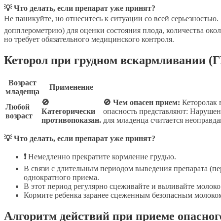
💡 Что делать, если препарат уже принят?
Не паникуйте, но отнеситесь к ситуации со всей серьезностью.
допплерометрию) для оценки состояния плода, количества око
но требует обязательного медицинского контроля.
Кеторол при грудном вскармливании (Г
Возраст
Применение
младенца
🚫
🚫 Чем опасен прием:
Кеторолак 
Любой
Категорически
опасность представляют: Нарушен
возраст
противопоказан.
для младенца считается неоправд
💡 Что делать, если препарат уже принят?
❗
Немедленно прекратите кормление грудью.
В связи с длительным периодом выведения препарата (пе
однократного приема.
В этот период регулярно сцеживайте и выливайте молоко
Кормите ребенка заранее сцеженным безопасным молоко
Алгоритм действий при приеме опасно