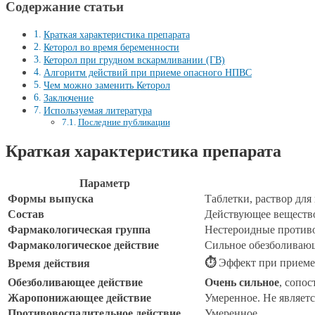
Содержание статьи
Краткая характеристика препарата
Кеторол во время беременности
Кеторол при грудном вскармливании (ГВ)
Алгоритм действий при приеме опасного НПВС
Чем можно заменить Кеторол
Заключение
Используемая литература
Последние публикации
Краткая характеристика препарата
Параметр
Формы выпуска
Таблетки, раствор для 
Состав
Действующее вещество
Фармакологическая группа
Нестероидные противо
Фармакологическое действие
Сильное обезболиваю
⏱
Эффект при приеме в
Время действия
Обезболивающее действие
Очень сильное
, сопо
Жаропонижающее действие
Умеренное. Не являет
Противовоспалительное действие
Умеренное.