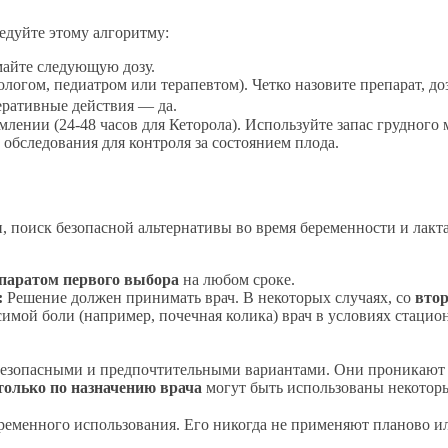
едуйте этому алгоритму:
айте следующую дозу.
логом, педиатром или терапевтом). Четко назовите препарат, до
еративные действия — да.
нии (24-48 часов для Кеторола). Используйте запас грудного м
обследования для контроля за состоянием плода.
, поиск безопасной альтернативы во время беременности и лак
паратом первого выбора
на любом сроке.
:
Решение должен принимать врач. В некоторых случаях, со
втор
имой боли (например, почечная колика) врач в условиях стацио
безопасными и предпочтительными вариантами. Они проникают 
только по назначению врача
могут быть использованы некоторы
ременного использования. Его никогда не применяют планово и