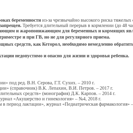
роках беременности
из-за чрезвычайно высокого риска тяжелых 
запрещен.
Требуется длительный перерыв в кормлении (до 48 ча
вающим и жаропонижающим для беременных и кормящих явл
риместре и при ГВ, но не для регулярного приема.
щных средств, как Кеторол, необходимо немедленно обратить
тации недопустимо и опасно для жизни и здоровья ребенка.
» под ред. В.Н. Серова, Г.Т. Сухих. – 2010 г.
ии» (справочник) В.К. Лепахин, В.И. Петров. – 2017 г.
тельных средств» (монография) Д.К. Карпов. – 2014 г.
журнал «Акушерство и гинекология» – №4, 2018 г.
 в период лактации», журнал «Педиатрическая фармакология» – 