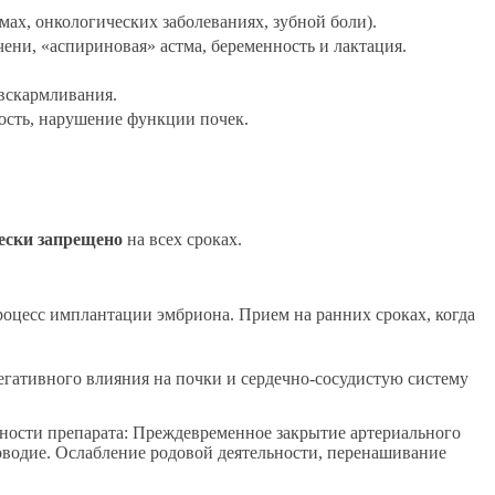
ах, онкологических заболеваниях, зубной боли).
ени, «аспириновая» астма, беременность и лактация.
 вскармливания.
вость, нарушение функции почек.
ески запрещено
на всех сроках.
оцесс имплантации эмбриона. Прием на ранних сроках, когда
негативного влияния на почки и сердечно-сосудистую систему
щности препарата: Преждевременное закрытие артериального
ловодие. Ослабление родовой деятельности, перенашивание