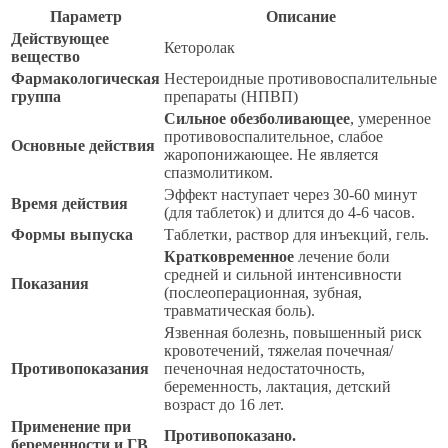
Параметр
Описание
Действующее
Кеторолак
вещество
Фармакологическая
Нестероидные противовоспалительные
группа
препараты (НПВП)
Сильное обезболивающее
, умеренное
противовоспалительное, слабое
Основные действия
жаропонижающее. Не является
спазмолитиком.
Эффект наступает через 30-60 минут
Время действия
(для таблеток) и длится до 4-6 часов.
Формы выпуска
Таблетки, раствор для инъекций, гель.
Кратковременное
лечение боли
средней и сильной интенсивности
Показания
(послеоперационная, зубная,
травматическая боль).
Язвенная болезнь, повышенный риск
кровотечений, тяжелая почечная/
Противопоказания
печеночная недостаточность,
беременность, лактация, детский
возраст до 16 лет.
Применение при
Противопоказано.
беременности и ГВ