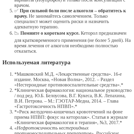
врачом.
✅
При сильной боли после алкоголя – обратитесь к
врачу.
Не занимайтесь самолечением. Только
специалист может оценить риски и назначить
адекватную терапию.
📉
Помните о коротком курсе.
Кеторол предназначен
для кратковременного применения (не более 5 дней). На
время лечения от алкоголя необходимо полностью
отказаться.
Используемая литература
*Машковский М.Д. «Лекарственные средства». 16-е
издание. Москва, «Новая Волна», 2012. – Раздел
«Нестероидные противовоспалительные средства».*
*Клиническая фармакология: национальное руководство
/ под ред. Ю.Б. Белоусова, В.Г. Кукеса, В.К. Лепахина,
В.И. Петрова. – М.: ГЭОТАР-Медиа, 2014. – Глава
«Гастротоксичность НПВП».*
*»Риск желудочно-кишечных кровотечений на фоне
приема НПВП: фокус на кеторолак». Статья в журнале
«Клиническая фармакология и терапия», №3, 2017.*
«Нефротоксичность нестероидных
противовоспалительных препаратов». Российские