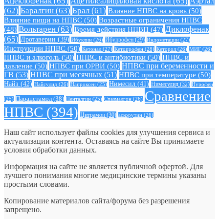
Ацеклофенак
(65)
Ацетилсалициловая кислота
(65)
Аэртал
(62)
Баралгин
(63)
Брал
(61)
Влияние НПВС на кровь
(50)
Влияние пищи на НПВС
(50)
Возрастные ограничения НПВС
Вольтарен
(63)
Диклофенак
(48)
Время действия НПВП
(47)
(65)
Дротаверин
(39)
Ибуклин
(26)
Ибупрофен
(29)
Индометацин
(27)
Инструкции НПВС
(50)
Кетонал
(27)
Кетопрофен
(28)
Кеторол
(26)
МИГ
(26)
НПВС и алкоголь
(50)
НПВС и антибиотики
(50)
НПВС и
давление
(50)
НПВС при ОРВИ
(50)
НПВС при беременности и
ГВ
(53)
НПВС при месячных
(51)
НПВС при температуре
(50)
Найз
(42)
Нимесил
(41)
Нимесулид
(32)
Найсулид
(26)
Напроксен
(25)
Нурофен
Сравнение
Парацетамол
(38)
Спазмалгон
(26)
(25)
Пенталгин
(25)
НПВС
(394)
Цитрамон
(30)
аскорутин
(26)
Наш сайт использует файлы cookies для улучшения сервиса и
актуализации контента. Оставаясь на сайте Вы принимаете
условия обработки данных.
Информация на сайте не является публичной офертой. Для
лучшего понимания многие медицинские термины указаны
простыми словами.
Копирование материалов сайта/форума без разрешения
запрещено.