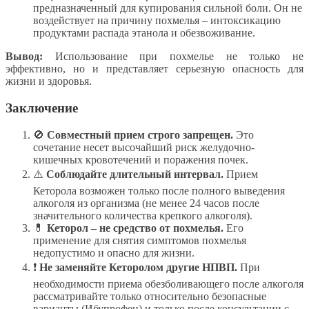
предназначенный для купирования сильной боли. Он не
воздействует на причину похмелья – интоксикацию
продуктами распада этанола и обезвоживание.
Вывод:
Использование при похмелье не только не
эффективно, но и представляет серьезную опасность для
жизни и здоровья.
Заключение
🚫
Совместный прием строго запрещен.
Это
сочетание несет высочайший риск желудочно-
кишечных кровотечений и поражения почек.
⚠️
Соблюдайте длительный интервал.
Прием
Кеторола возможен только после полного выведения
алкоголя из организма (не менее 24 часов после
значительного количества крепкого алкоголя).
💊
Кеторол – не средство от похмелья.
Его
применение для снятия симптомов похмелья
недопустимо и опасно для жизни.
❗
Не заменяйте Кеторолом другие НПВП.
При
необходимости приема обезболивающего после алкоголя
рассматривайте только относительно безопасные
варианты (Ибупрофен) и только после консультации с