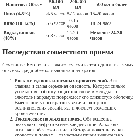
50-100
200-300
Напиток / Объем
500 мл и более
мл
мл
Пиво (4-5%)
4-5 часов
8-12 часов
15-20 часов
10-15
Вино (10-12%)
5-6 часов
18-24 часа
часов
Водка, коньяк
15-20
Не менее 24-36
6-8 часов
(40%)
часов
часов
Последствия совместного приема
Сочетание Кеторола с алкоголем считается одним из самых
опасных среди обезболивающих препаратов.
Риск желудочно-кишечных кровотечений.
Это
главная и самая серьезная опасность. Кеторол сильно
угнетает выработку защитной слизи в желудке, а
алкоголь напрямую повреждает его слизистую оболочку.
Вместе они многократно увеличивают риск
возникновения эрозий, язв и жизнеугрожающих
кровотечений.
Токсическое поражение почек.
Оба вещества
оказывают нефротоксическое действие. Алкоголь
вызывает обезвоживание, а Кеторол может нарушать
кровоток в почках. Совместный прием значительно