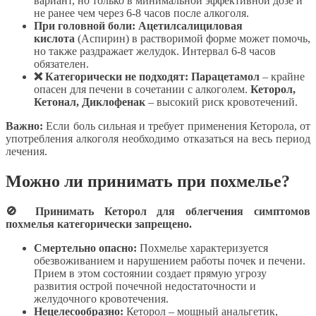
вариант, но только в минимальной эффективной дозе и
не ранее чем через 6-8 часов после алкоголя.
При головной боли:
Ацетилсалициловая
кислота
(Аспирин) в растворимой форме может помочь,
но также раздражает желудок. Интервал 6-8 часов
обязателен.
❌ Категорически не подходят:
Парацетамол
– крайне
опасен для печени в сочетании с алкоголем.
Кеторол,
Кетонал, Диклофенак
– высокий риск кровотечений.
Важно:
Если боль сильная и требует применения Кеторола, от
употребления алкоголя необходимо отказаться на весь период
лечения.
Можно ли принимать при похмелье?
🚫 Принимать Кеторол для облегчения симптомов
похмелья категорически запрещено.
Смертельно опасно:
Похмелье характеризуется
обезвоживанием и нарушением работы почек и печени.
Прием в этом состоянии создает прямую угрозу
развития острой почечной недостаточности и
желудочного кровотечения.
Нецелесообразно:
Кеторол – мощный анальгетик,