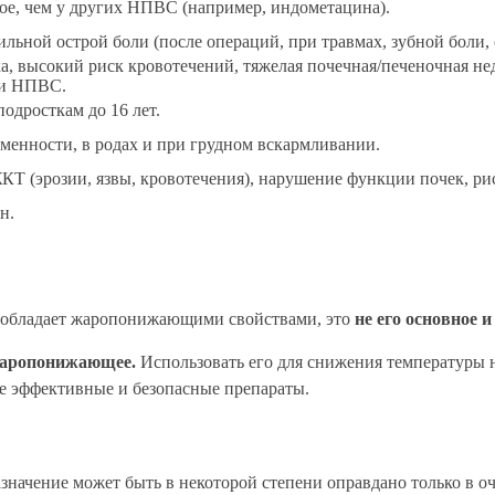
ое, чем у других НПВС (например, индометацина).
льной острой боли (после операций, при травмах, зубной боли,
, высокий риск кровотечений, тяжелая почечная/печеночная нед
ми НПВС.
одросткам до 16 лет.
менности, в родах и при грудном вскармливании.
Т (эрозии, язвы, кровотечения), нарушение функции почек, рис
н.
и обладает жаропонижающими свойствами, это
не его основное и
 жаропонижающее.
Использовать его для снижения температуры 
е эффективные и безопасные препараты.
азначение может быть в некоторой степени оправдано только в оч