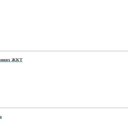
ваниях ЖКТ
а