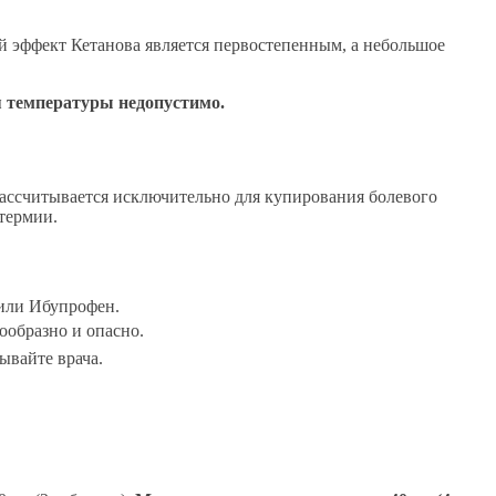
 эффект Кетанова является первостепенным, а небольшое
я температуры недопустимо.
рассчитывается исключительно для купирования болевого
термии.
или Ибупрофен.
образно и опасно.
вайте врача.