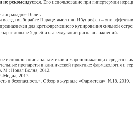
 не рекомендуется.
Его использование при гипертермии нерац
лиц младше 16 лет.
м всегда выбирайте Парацетамол или Ибупрофен – они эффектив
предназначен для кратковременного купирования сильной острой
епарат дольше 5 дней из-за кумуляции риска осложнений.
е использование анальгетиков и жаропонижающих средств в ам
ельные препараты в клинической практике: фармакология и те
. М.: Новая Волна, 2012.
-Медиа, 2017.
сть и безопасность». Обзор в журнале «Фарматека», №18, 2019.