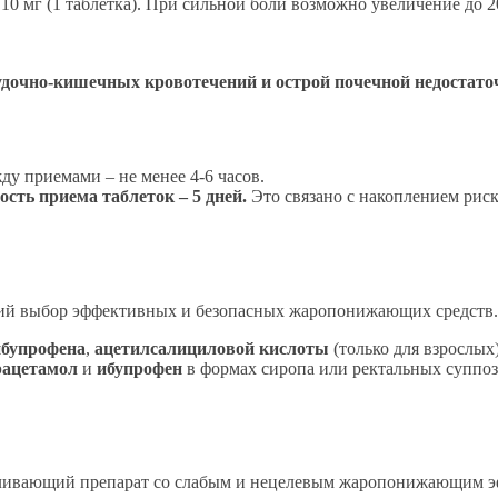
 10 мг (1 таблетка). При сильной боли возможно увеличение до 20
дочно-кишечных кровотечений и острой почечной недостато
ду приемами – не менее 4-6 часов.
ть приема таблеток – 5 дней.
Это связано с накоплением рис
кий выбор эффективных и безопасных жаропонижающих средств.
ибупрофена
,
ацетилсалициловой кислоты
(только для взрослых)
рацетамол
и
ибупрофен
в формах сиропа или ректальных суппози
ивающий препарат со слабым и нецелевым жаропонижающим э