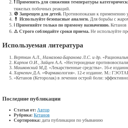
❗ Применять для снижения температуры категорически
тяжелых побочных реакций.
🚫 Запрещен для детей.
Противопоказан к применению у 
💊 Используйте безопасные аналоги.
Для борьбы с жаро
ℹ️ Применяйте только по прямому назначению.
Кетанов 
⚠️ Строго соблюдайте сроки приема.
Не используйте пр
Используемая литература
Верткин А.Л., Намазова-Баранова Л.С. и др.
«Рационально
Карпов О.И., Зайцев А.А.
«Нестероидные противовоспалит
Машковский М.Д.
«Лекарственные средства». 16-е издание
Харкевич Д.А.
«Фармакология». 12-е издание. М.: ГЭОТАР
«Кетанов (Кеторолак) в лечении острой боли: эффективно
Последние публикации
Статьи от:
Автор
Рубрика:
Кетанов
Сортировка:
дата публикации по убыванию