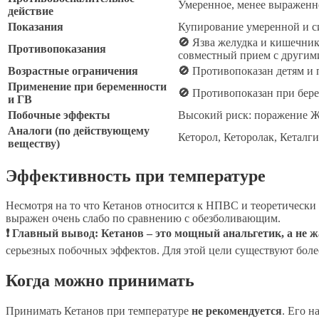
Умеренное, менее выраженн
действие
Показания
Купирование умеренной и си
🚫
Язва желудка и кишечника
Противопоказания
совместный прием с други
Возрастные ограничения
🚫
Противопоказан детям и п
Применение при беременности
🚫
Противопоказан при бере
и ГВ
Побочные эффекты
Высокий риск: поражение ЖК
Аналоги (по действующему
Кеторол, Кеторолак, Кеталги
веществу)
Эффективность при температуре
Несмотря на то что Кетанов относится к НПВС и теоретическ
выражен очень слабо по сравнению с обезболивающим.
❗ Главный вывод:
Кетанов – это мощный анальгетик, а не
серьезных побочных эффектов. Для этой цели существуют боле
Когда можно принимать
Принимать Кетанов при температуре
не рекомендуется
. Его н