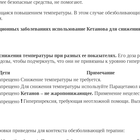
лее безопасные средства, не помогают.
щаяся повышением температуры. В этом случае обезболивающий
м.
кционных заболеваниях использование Кетанова для снижени
снижения температуры при разных ее показателях.
Его доза 
озы, чтобы подчеркнуть, что они не привязаны к уровню гипер
Дети
Примечание
апрещено
Снижение температуры не требуется.
апрещено
Для снижения температуры используйте Парацетамол 
апрещено
Кетанов – не жаропонижающее.
Применение нецелесо
❗
Гиперпирексия, требующая неотложной помощи. Вызы
апрещено
ровки приведены для контекста обезболивающей терапии: