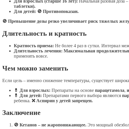
Для взрослых (старше 16 лет):
Начальная разовая доза –
таблетки).
Для детей:
🚫 Противопоказан.
🚫 Превышение дозы резко увеличивает риск тяжелых желу
Длительность и кратность
Кратность приема:
Не более 4 раз в сутки. Интервал меж
Длительность лечения:
Максимальная продолжительнос
применять вовсе.
Чем можно заменить
Если цель – именно снижение температуры, существует широ
💊 Для взрослых:
Препараты на основе
парацетамола
,
💊 Для детей:
Препаратами первого выбора являются
па
ребенка.
❌ Аспирин у детей запрещен.
Заключение
🚫 Кетанов – не жаропонижающее.
Это мощный обезбол