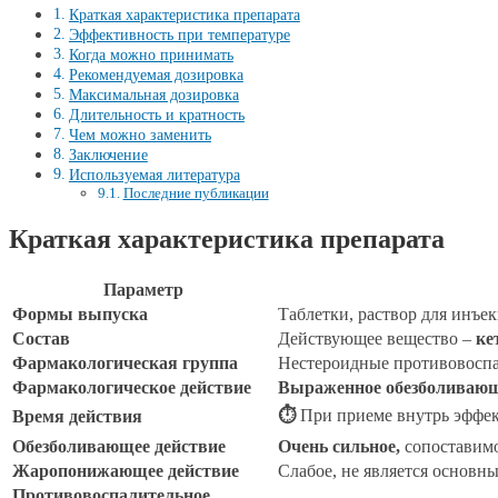
Краткая характеристика препарата
Эффективность при температуре
Когда можно принимать
Рекомендуемая дозировка
Максимальная дозировка
Длительность и кратность
Чем можно заменить
Заключение
Используемая литература
Последние публикации
Краткая характеристика препарата
Параметр
Формы выпуска
Таблетки, раствор для инъек
Состав
Действующее вещество –
ке
Фармакологическая группа
Нестероидные противовоспа
Фармакологическое действие
Выраженное обезболивающе
⏱
При приеме внутрь эффект 
Время действия
Обезболивающее действие
Очень сильное,
сопоставимо
Жаропонижающее действие
Слабое, не является основны
Противовоспалительное