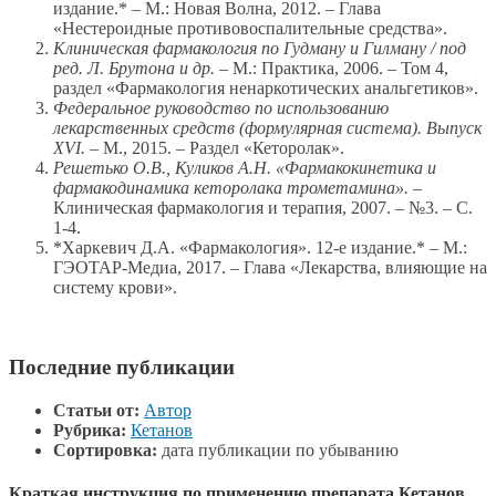
издание.* – М.: Новая Волна, 2012. – Глава
«Нестероидные противовоспалительные средства».
Клиническая фармакология по Гудману и Гилману / под
ред. Л. Брутона и др.
– М.: Практика, 2006. – Том 4,
раздел «Фармакология ненаркотических анальгетиков».
Федеральное руководство по использованию
лекарственных средств (формулярная система). Выпуск
XVI.
– М., 2015. – Раздел «Кеторолак».
Решетько О.В., Куликов А.Н. «Фармакокинетика и
фармакодинамика кеторолака трометамина».
–
Клиническая фармакология и терапия, 2007. – №3. – С.
1-4.
*Харкевич Д.А. «Фармакология». 12-е издание.* – М.:
ГЭОТАР-Медиа, 2017. – Глава «Лекарства, влияющие на
систему крови».
Последние публикации
Статьи от:
Автор
Рубрика:
Кетанов
Сортировка:
дата публикации по убыванию
Краткая инструкция по применению препарата Кетанов