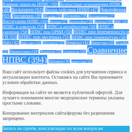
Влияние пищи на НПВС
(50)
Возрастные ограничения НПВС
Вольтарен
(63)
Диклофенак
(48)
Время действия НПВП
(47)
(65)
Дротаверин
(39)
Ибуклин
(26)
Ибупрофен
(29)
Индометацин
(27)
Инструкции НПВС
(50)
Кетонал
(27)
Кетопрофен
(28)
Кеторол
(26)
МИГ
(26)
НПВС и алкоголь
(50)
НПВС и антибиотики
(50)
НПВС и
давление
(50)
НПВС при ОРВИ
(50)
НПВС при беременности и
ГВ
(53)
НПВС при месячных
(51)
НПВС при температуре
(50)
Найз
(42)
Нимесил
(41)
Нимесулид
(32)
Найсулид
(26)
Напроксен
(25)
Нурофен
Сравнение
Парацетамол
(38)
Спазмалгон
(26)
(25)
Пенталгин
(25)
НПВС
(394)
Цитрамон
(30)
аскорутин
(26)
Наш сайт использует файлы cookies для улучшения сервиса и
актуализации контента. Оставаясь на сайте Вы принимаете
условия обработки данных.
Информация на сайте не является публичной офертой. Для
лучшего понимания многие медицинские термины указаны
простыми словами.
Копирование материалов сайта/форума без разрешения
запрещено.
Запись на приём, консультации по всем вопросам