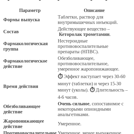
Параметр
Описание
Таблетки, раствор для
Формы выпуска
внутримышечных инъекций.
Действующее вещество –
Состав
Кеторолак трометамин
.
Нестероидные
Фармакологическая
противовоспалительные
группа
препараты (НПВС).
Обезболивающее,
Фармакологическое
противовоспалительное,
действие
умеренное жаропонижающее.
⏱
Эффект наступает через 30-60
минут (таблетки) и через 15-30
Время действия
минут (уколы).
⏱
Длительность –
4-6 часов.
Очень сильное
, сопоставимое с
Обезболивающее
некоторыми опиоидными
действие
анальгетиками.
Жаропонижающее
Умеренное.
действие
Противовоспалительное
Умеренное, менее выраженное,