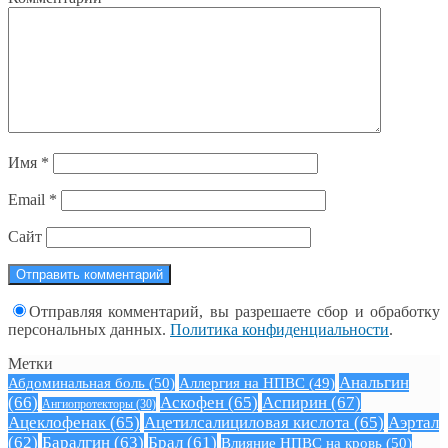
Имя
*
Email
*
Сайт
Отправляя комментарий, вы разрешаете сбор и обработку
персональных данных.
Политика конфиденциальности
.
Метки
Анальгин
Абдоминальная боль
(50)
Аллергия на НПВС
(49)
(66)
Аскофен
(65)
Аспирин
(67)
Ангиопротекторы
(30)
Ацеклофенак
(65)
Ацетилсалициловая кислота
(65)
Аэртал
(62)
Баралгин
(63)
Брал
(61)
Влияние НПВС на кровь
(50)