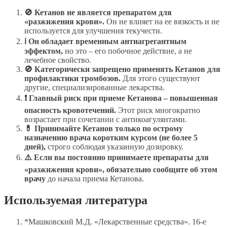
🚫 Кетанов не является препаратом для
«разжижения крови».
Он не влияет на ее вязкость и не
используется для улучшения текучести.
ℹ Он обладает временным антиагрегантным
эффектом,
но это – его побочное действие, а не
лечебное свойство.
🚫 Категорически запрещено применять Кетанов для
профилактики тромбозов.
Для этого существуют
другие, специализированные лекарства.
❗ Главный риск при приеме Кетанова – повышенная
опасность кровотечений.
Этот риск многократно
возрастает при сочетании с антикоагулянтами.
💊 Принимайте Кетанов только по острому
назначению врача коротким курсом (не более 5
дней),
строго соблюдая указанную дозировку.
⚠️ Если вы постоянно принимаете препараты для
«разжижения крови», обязательно сообщите об этом
врачу
до начала приема Кетанова.
Используемая литература
*Машковский М.Д. «Лекарственные средства». 16-е