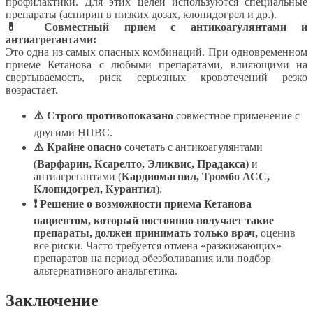
профилактики. Для этих целей используются специальные
препараты (аспирин в низких дозах, клопидогрел и др.).
💊 Совместный прием с антикоагулянтами и
антиагрегантами:
Это одна из самых опасных комбинаций. При одновременном
приеме Кетанова с любыми препаратами, влияющими на
свертываемость, риск серьезных кровотечений резко
возрастает.
⚠️ Строго противопоказано
совместное применение с
другими НПВС.
⚠️ Крайне опасно
сочетать с антикоагулянтами
(
Варфарин, Ксарелто, Эликвис, Прадакса
) и
антиагрегантами (
Кардиомагнил, Тромбо АСС,
Клопидогрел, Курантил
).
❗ Решение о возможности приема Кетанова
пациентом, который постоянно получает такие
препараты, должен принимать только врач,
оценив
все риски. Часто требуется отмена «разжижающих»
препаратов на период обезболивания или подбор
альтернативного анальгетика.
Заключение