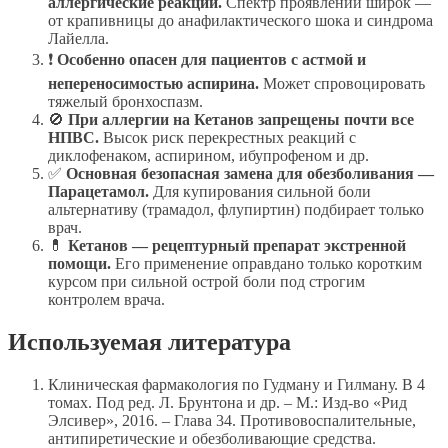
аллергические реакции.
Спектр проявлений широк —
от крапивницы до анафилактического шока и синдрома
Лайелла.
❗
Особенно опасен для пациентов с астмой и
непереносимостью аспирина.
Может спровоцировать
тяжелый бронхоспазм.
🚫
При аллергии на Кетанов запрещены почти все
НПВС.
Высок риск перекрестных реакций с
диклофенаком, аспирином, ибупрофеном и др.
✅
Основная безопасная замена для обезболивания —
Парацетамол.
Для купирования сильной боли
альтернативу (трамадол, флупиртин) подбирает только
врач.
💊
Кетанов — рецептурный препарат экстренной
помощи.
Его применение оправдано только коротким
курсом при сильной острой боли под строгим
контролем врача.
Используемая литература
Клиническая фармакология по Гудману и Гилману. В 4
томах. Под ред. Л. Брунтона и др. – М.: Изд-во «Рид
Элсивер», 2016. – Глава 34. Противовоспалительные,
антипиретические и обезболивающие средства.