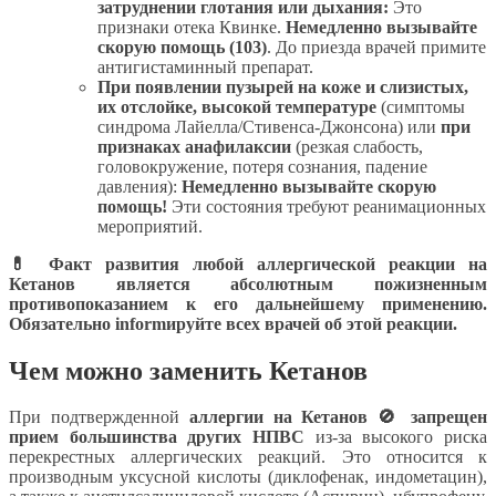
затруднении глотания или дыхания:
Это
признаки отека Квинке.
Немедленно вызывайте
скорую помощь (103)
. До приезда врачей примите
антигистаминный препарат.
При появлении пузырей на коже и слизистых,
их отслойке, высокой температуре
(симптомы
синдрома Лайелла/Стивенса-Джонсона) или
при
признаках анафилаксии
(резкая слабость,
головокружение, потеря сознания, падение
давления):
Немедленно вызывайте скорую
помощь!
Эти состояния требуют реанимационных
мероприятий.
💊 Факт развития любой аллергической реакции на
Кетанов является абсолютным пожизненным
противопоказанием к его дальнейшему применению.
Обязательно informируйте всех врачей об этой реакции.
Чем можно заменить Кетанов
При подтвержденной
аллергии на Кетанов
🚫 запрещен
прием большинства других НПВС
из-за высокого риска
перекрестных аллергических реакций. Это относится к
производным уксусной кислоты (диклофенак, индометацин),