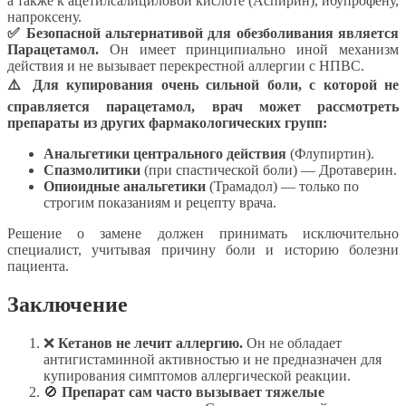
а также к ацетилсалициловой кислоте (Аспирин), ибупрофену,
напроксену.
✅ Безопасной альтернативой для обезболивания является
Парацетамол.
Он имеет принципиально иной механизм
действия и не вызывает перекрестной аллергии с НПВС.
⚠️ Для купирования очень сильной боли, с которой не
справляется парацетамол, врач может рассмотреть
препараты из других фармакологических групп:
Анальгетики центрального действия
(Флупиртин).
Спазмолитики
(при спастической боли) — Дротаверин.
Опиоидные анальгетики
(Трамадол) — только по
строгим показаниям и рецепту врача.
Решение о замене должен принимать исключительно
специалист, учитывая причину боли и историю болезни
пациента.
Заключение
❌
Кетанов не лечит аллергию.
Он не обладает
антигистаминной активностью и не предназначен для
купирования симптомов аллергической реакции.
🚫
Препарат сам часто вызывает тяжелые