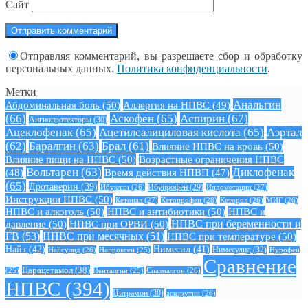
Сайт
Отправляя комментарий, вы разрешаете сбор и обработку
персональных данных.
Политика конфиденциальности
.
Метки
Анальгин
Абдоминальная боль
(50)
Аллергия на НПВС
(49)
(66)
Аскофен
(65)
Аспирин
(67)
Ангиопротекторы
(30)
Ацеклофенак
(65)
Ацетилсалициловая кислота
(65)
Аэртал
(62)
Баралгин
(63)
Брал
(61)
Влияние НПВС на кровь
(50)
Влияние пищи на НПВС
(50)
Возрастные ограничения НПВС
Вольтарен
(63)
Диклофенак
(48)
Время действия НПВП
(47)
(65)
Дротаверин
(39)
Ибуклин
(26)
Ибупрофен
(29)
Индометацин
(27)
Инструкции НПВС
(50)
Кетонал
(27)
Кетопрофен
(28)
Кеторол
(26)
МИГ
(26)
НПВС и алкоголь
(50)
НПВС и антибиотики
(50)
НПВС и
давление
(50)
НПВС при ОРВИ
(50)
НПВС при беременности и
ГВ
(53)
НПВС при месячных
(51)
НПВС при температуре
(50)
Найз
(42)
Нимесил
(41)
Нимесулид
(32)
Найсулид
(26)
Напроксен
(25)
Нурофен
Сравнение
Парацетамол
(38)
Спазмалгон
(26)
(25)
Пенталгин
(25)
НПВС
(394)
Цитрамон
(30)
аскорутин
(26)