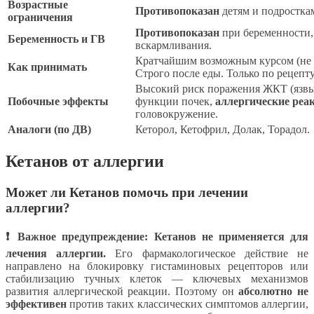
Возрастные
Противопоказан
детям и подросткам
ограничения
Противопоказан
при беременности, 
Беременность и ГВ
вскармливания.
Кратчайшим возможным курсом (не бо
Как принимать
Строго после еды. Только по рецепту
Высокий риск поражения ЖКТ (язвы
Побочные эффекты
функции почек,
аллергические реа
головокружение.
Аналоги (по ДВ)
Кеторол, Кетофрил, Долак, Торадол.
Кетанов от аллергии
Может ли Кетанов помочь при лечении
аллергии?
❗ Важное предупреждение:
Кетанов не применяется для
лечения аллергии.
Его фармакологическое действие не
направлено на блокировку гистаминовых рецепторов или
стабилизацию тучных клеток — ключевых механизмов
развития аллергической реакции. Поэтому он
абсолютно не
эффективен
против таких классических симптомов аллергии,