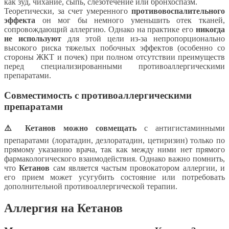
как зуд, чихание, сыпь, слезотечение или бронхоспазм.
Теоретически, за счет умеренного
противовоспалительного
эффекта
он мог бы немного уменьшить отек тканей,
сопровождающий аллергию. Однако на практике его
никогда
не используют
для этой цели из-за непропорционально
высокого риска тяжелых побочных эффектов (особенно со
стороны ЖКТ и почек) при полном отсутствии преимуществ
перед специализированными противоаллергическими
препаратами.
Совместимость с противоаллергическими
препаратами
⚠️ Кетанов можно совмещать
с антигистаминными
препаратами (лоратадин, дезлоратадин, цетиризин) только по
прямому указанию врача, так как между ними нет прямого
фармакологического взаимодействия. Однако важно помнить,
что
Кетанов
сам является частым провокатором аллергии, и
его прием может усугубить состояние или потребовать
дополнительной противоаллергической терапии.
Аллергия на Кетанов