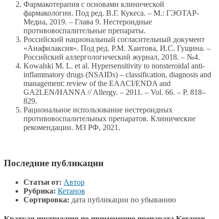
Фармакотерапия с основами клинической
фармакологии. Под ред. В.Г. Кукеса. – М.: ГЭОТАР-
Медиа, 2019. – Глава 9. Нестероидные
противовоспалительные препараты.
Российский национальный согласительный документ
«Анафилаксия». Под ред. Р.М. Хаитова, И.С. Гущина. –
Российский аллергологический журнал, 2018. – №4.
Kowalski M. L. et al. Hypersensitivity to nonsteroidal anti-
inflammatory drugs (NSAIDs) – classification, diagnosis and
management: review of the EAACI/ENDA and
GA2LEN/HANNA // Allergy. – 2011. – Vol. 66. – P. 818–
829.
Рациональное использование нестероидных
противовоспалительных препаратов. Клинические
рекомендации. МЗ РФ, 2021.
Последние публикации
Статьи от:
Автор
Рубрика:
Кетанов
Сортировка:
дата публикации по убыванию
Краткая инструкция по применению препарата Кетанов