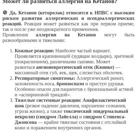
Может ли развиться аллергия на Кетанов?
🚫 Да, Кетанов (кеторолак) относится к НПВС с высоким
риском развития аллергических и псевдоаллергических
реакций.
Реакция может развиться как при первом приеме,
так и после уже неоднократного применения.
Проявления
аллергии на Кетанов
могут быть
разнообразными и тяжелыми:
Кожные реакции:
Наиболее частый вариант.
Проявляется крапивницей (зудящие волдыри), эритемой
(покраснением), различными сыпями. Может
развиться
ангионевротический отек (Квинке)
—
массивный отек губ, век, щек, слизистых оболочек.
Респираторные симптомы:
Аллергический ринит,
заложенность носа,
бронхоспазм
и приступ удушья.
Особенно опасен для пациентов с бронхиальной астмой
и «аспириновой триадой».
Тяжелые системные реакции:
Анафилактический
шок
(резкое падение давления, нарушение сознания,
угроза жизни), а также
токсический эпидермальный
некролиз (синдром Лайелла)
и
синдром Стивенса-
Джонсона
— крайне тяжелые состояния с отслойкой
кожи и поражением внутренних органов.