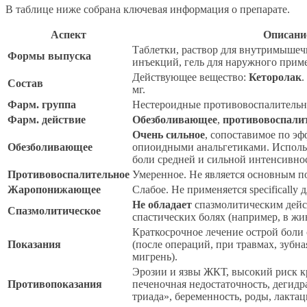
В таблице ниже собрана ключевая информация о препарате.
Аспект
Описани
Таблетки, раствор для внутримыше
Формы выпуска
инъекций, гель для наружного прим
Действующее вещество:
Кеторолак
.
Состав
мг.
Фарм. группа
Нестероидные противовоспалительн
Фарм. действие
Обезболивающее
,
противовоспали
Очень сильное
, сопоставимое по э
Обезболивающее
опиоидными анальгетиками. Исполь
боли средней и сильной интенсивно
Противовоспалительное
Умеренное. Не является основным п
Жаропонижающее
Слабое. Не применяется specifically
Не обладает
спазмолитическим дейс
Спазмолитическое
спастических болях (например, в жив
Краткосрочное лечение острой боли
Показания
(после операций, при травмах, зубна
мигрень).
Эрозии и язвы ЖКТ, высокий риск к
Противопоказания
печеночная недостаточность, дегидр
триада», беременность, роды, лактаци