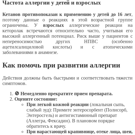
Частота аллергии у детей и взрослых
Кетанов противопоказан к применению у детей до 16 лет
,
поэтому данные о реакциях в этой возрастной группе
ограничены. У
взрослых
аллергические реакции на
кеторолак встречаются относительно часто, учитывая его
высокий аллергенный потенциал. Риск выше у пациентов с
непереносимостью других НПВС (особенно
ацетилсалициловой кислоты) и с атопическими
заболеваниями в анамнезе.
Как помочь при развитии аллергии
Действия должны быть быстрыми и соответствовать тяжести
симптомов.
🚫 Немедленно прекратите прием препарата.
Оцените состояние:
При легкой кожной реакции
(локальная сыпь,
слабый зуд): Примите энтеросорбент (Полисорб,
Энтеросгель) и антигистаминный препарат
(Аллегра, Фексадин). В плановом порядке
обратитесь к врачу.
При нарастающей крапивнице, отеке лица, шеи,