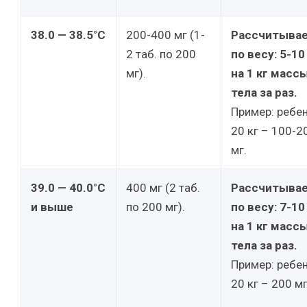
38.0 — 38.5°C
200-400 мг (1-
Рассчитыва
2 таб. по 200
по весу:
5-10
мг).
на 1 кг масс
тела за раз.
Пример: ребе
20 кг – 100-2
мг.
39.0 — 40.0°C
400 мг (2 таб.
Рассчитыва
и выше
по 200 мг).
по весу:
7-10
на 1 кг масс
тела за раз.
Пример: ребе
20 кг – 200 мг