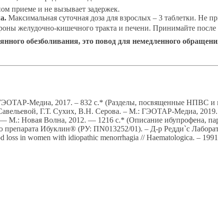
ом приеме и не вызывает задержек.
а.
Максимальная суточная доза для взрослых – 3 таблетки. Не пр
роны желудочно-кишечного тракта и печени. Принимайте после е
янного обезболивания, это повод для немедленного обращени
: ГЭОТАР-Медиа, 2017. – 832 с.* (Разделы, посвященные НПВС и 
Савельевой, Г.Т. Сухих, В.Н. Серова. – М.: ГЭОТАР-Медиа, 2019.
— М.: Новая Волна, 2012. — 1216 с.* (Описание ибупрофена, п
репарата Ибуклин® (РУ: ПN013252/01). – Д-р Редди`с Лаборато
blood loss in women with idiopathic menorrhagia // Haematologica. – 