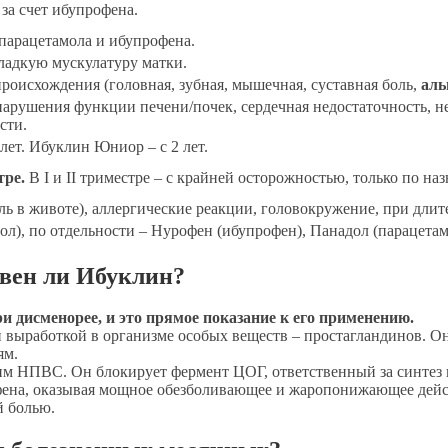
а счет ибупрофена.
парацетамола и ибупрофена.
ладкую мускулатуру матки.
роисхождения (головная, зубная, мышечная, суставная боль,
аль
нарушения функции печени/почек, сердечная недостаточность, 
сти.
 лет. Ибуклин Юниор – с 2 лет.
тре.
В I и II триместре – с крайней осторожностью, только по н
ь в животе), аллергические реакции, головокружение, при длит
ол), по отдельности – Нурофен (ибупрофен), Панадол (парацетам
вен ли Ибуклин?
 дисменорее, и это прямое показание к его применению.
выработкой в организме особых веществ – простагландинов. Он
ям.
ким НПВС. Он блокирует фермент ЦОГ, ответственный за синтез 
ена, оказывая мощное обезболивающее и жаропонижающее дейст
й болью.