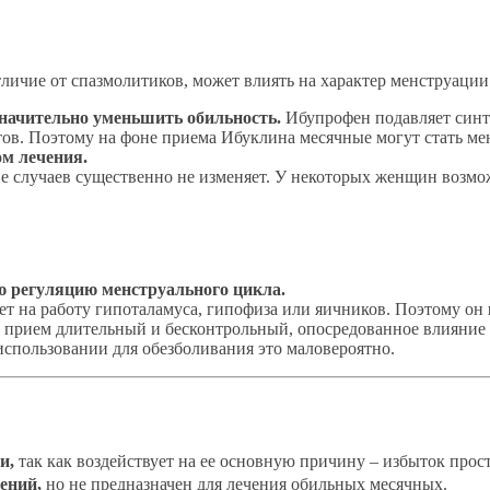
тличие от спазмолитиков, может влиять на характер менструации
значительно уменьшить обильность.
Ибупрофен подавляет синте
ов. Поэтому на фоне приема Ибуклина месячные могут стать м
ом лечения.
 случаев существенно не изменяет. У некоторых женщин возмо
ю регуляцию менструального цикла.
ет на работу гипоталамуса, гипофиза или яичников. Поэтому он
и прием длительный и бесконтрольный, опосредованное влияние 
использовании для обезболивания это маловероятно.
и,
так как воздействует на ее основную причину – избыток прос
ений,
но не предназначен для лечения обильных месячных.