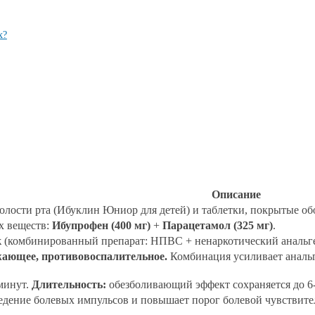
х?
Описание
олости рта (Ибуклин Юниор для детей) и таблетки, покрытые об
х веществ:
Ибупрофен (400 мг)
+
Парацетамол (325 мг)
.
к
(комбинированный препарат: НПВС + ненаркотический анальге
ающее, противовоспалительное.
Комбинация усиливает анальг
минут.
Длительность:
обезболивающий эффект сохраняется до 6-
дение болевых импульсов и повышает порог болевой чувствите