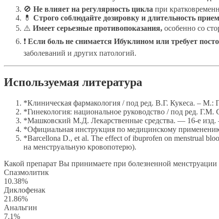
🚫
Не влияет на регулярность цикла
при кратковременн
💊
Строго соблюдайте дозировку и длительность прием
⚠️
Имеет серьезные противопоказания,
особенно со сто
❗
Если боль не снимается Ибуклином или требует посто
заболеваний и других патологий.
Используемая литература
*Клиническая фармакология / под ред. В.Г. Кукеса. – М.
*Гинекология: национальное руководство / под ред. Г.М. 
*Машковский М.Д. Лекарственные средства. — 16-е изд. 
*Официальная инструкция по медицинскому применению п
*Barcellona D., et al. The effect of ibuprofen on menstrual 
на менструальную кровопотерю).
Какой препарат Вы принимаете при болезненной менструации
Спазмолитик
10.38%
Диклофенак
21.86%
Анальгин
7.1%