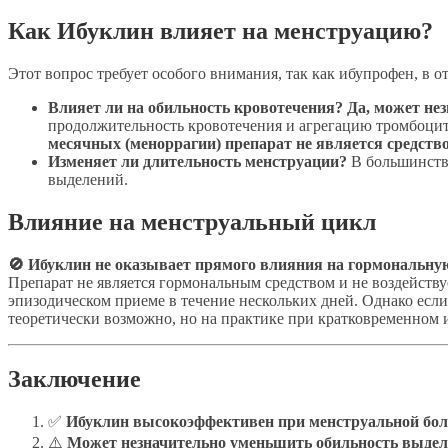
Как Ибуклин влияет на менструацию?
Этот вопрос требует особого внимания, так как ибупрофен, в о
Влияет ли на обильность кровотечения?
Да, может не
продолжительность кровотечения и агрегацию тромбоцит
месячных (меноррагии) препарат не является средств
Изменяет ли длительность менструации?
В большинстве
выделений.
Влияние на менструальный цикл
🚫 Ибуклин не оказывает прямого влияния на гормональну
Препарат не является гормональным средством и не воздейству
эпизодическом приеме в течение нескольких дней. Однако есл
теоретически возможно, но на практике при кратковременном 
Заключение
✅
Ибуклин высокоэффективен при менструальной бол
⚠️
Может незначительно уменьшить обильность выдел