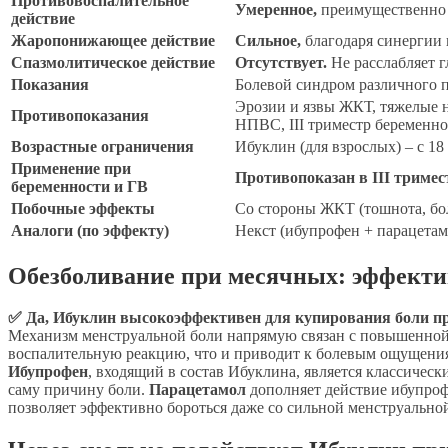
Противовоспалительное
Умеренное,
преимущественно з
действие
Жаропонижающее действие
Сильное,
благодаря синергии 
Спазмолитическое действие
Отсутствует.
Не расслабляет г
Показания
Болевой синдром различного п
Эрозии и язвы ЖКТ, тяжелые 
Противопоказания
НПВС, III триместр беременно
Возрастные ограничения
Ибуклин (для взрослых) – с 18
Применение при
Противопоказан в III тримес
беременности и ГВ
Побочные эффекты
Со стороны ЖКТ (тошнота, бол
Аналоги (по эффекту)
Некст (ибупрофен + парацетам
Обезболивание при месячных: эффекти
✅ Да, Ибуклин высокоэффективен для купирования боли при
Механизм менструальной боли напрямую связан с повышенной 
воспалительную реакцию, что и приводит к болевым ощущени
Ибупрофен
, входящий в состав Ибуклина, является классичес
саму причину боли.
Парацетамол
дополняет действие ибупроф
позволяет эффективно бороться даже со сильной менструально