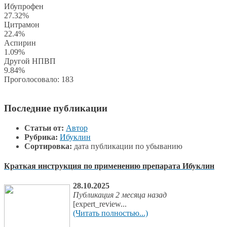
Ибупрофен
27.32%
Цитрамон
22.4%
Аспирин
1.09%
Другой НПВП
9.84%
Проголосовало:
183
Последние публикации
Статьи от:
Автор
Рубрика:
Ибуклин
Сортировка:
дата публикации по убыванию
Краткая инструкция по применению препарата Ибуклин
28.10.2025
Публикация 2 месяца назад
[expert_review...
(Читать полностью...)