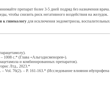
инимайте препарат более 3-5 дней подряд без назначения врача.
ды, чтобы снизить риск негативного воздействия на желудок.
я к гинекологу
для исключения эндометриоза, воспалительных
парацетамолу).
 – 1008 с.* (Глава «Альгодисменорея»).
арацетамола и комбинированных препаратов).
рис Лтд., 2023.*
1991. – Vol. 76(2). – P. 161-163.* (Исследование влияния ибупрофена