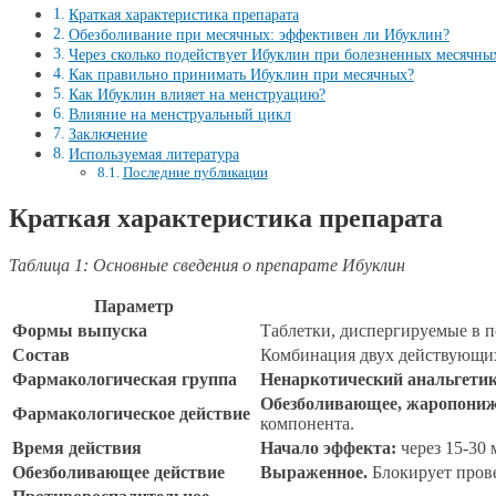
Краткая характеристика препарата
Обезболивание при месячных: эффективен ли Ибуклин?
Через сколько подействует Ибуклин при болезненных месячны
Как правильно принимать Ибуклин при месячных?
Как Ибуклин влияет на менструацию?
Влияние на менструальный цикл
Заключение
Используемая литература
Последние публикации
Краткая характеристика препарата
Таблица 1: Основные сведения о препарате Ибуклин
Параметр
Формы выпуска
Таблетки, диспергируемые в п
Состав
Комбинация двух действующи
Фармакологическая группа
Ненаркотический анальгети
Обезболивающее, жаропониж
Фармакологическое действие
компонента.
Время действия
Начало эффекта:
через 15-30 
Обезболивающее действие
Выраженное.
Блокирует прове