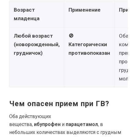
Возраст
Применение
Приме
младенца
Любой возраст
🚫
Оба
(новорожденный,
Категорически
компон
грудничок)
противопоказан
препар
проник
грудно
молоко
Чем опасен прием при ГВ?
Оба действующих
вещества,
ибупрофен
и
парацетамол
, в
небольших количествах выделяются с грудным