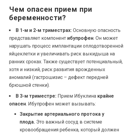
Чем опасен прием при
беременности?
В 1-м и 2-м триместрах:
Основную опасность
представляет компонент
ибупрофен
. Он может
нарушать процесс имплантации оплодотворенной
яйцеклетки и увеличивать риск выкидыша на
ранних сроках. Также существует потенциальный,
хотя и низкий, риск развития врожденных
аномалий (гастрошизис – дефект передней
брюшной стенки).
В 3-м триместре:
Прием Ибуклина
крайне
опасен
. Ибупрофен может вызывать:
Закрытие артериального протока у
плода.
Это важный сосуд в системе
кровообращения ребенка, который должен