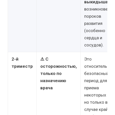
выкидыша
и
возникновения
пороков
развития
(особенно
сердца и
сосудов).
2-й
⚠️ С
Это
триместр
осторожностью,
относительно
только по
безопасный
назначению
период для
врача
приема
некоторых НПВ
но только в
случае крайней