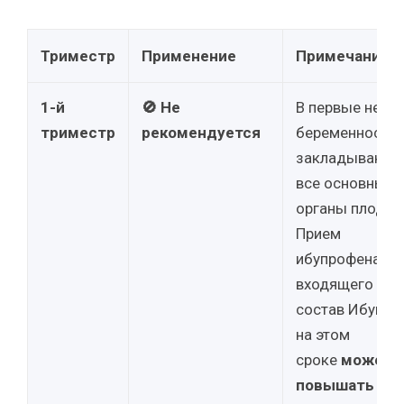
Триместр
Применение
Примечание
1-й
🚫 Не
В первые неде
триместр
рекомендуется
беременности
закладываютс
все основные
органы плода.
Прием
ибупрофена,
входящего в
состав Ибуклин
на этом
сроке
может
повышать рис