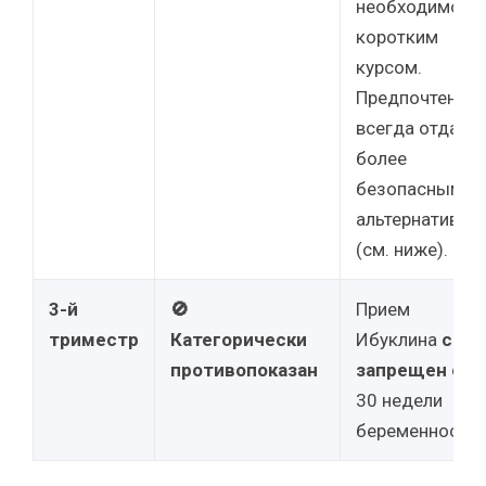
необходимости
коротким
курсом.
Предпочтение
всегда отдает
более
безопасным
альтернативам
(см. ниже).
3-й
🚫
Прием
триместр
Категорически
Ибуклина
стро
противопоказан
запрещен
с 28
30 недели
беременности.