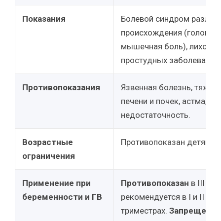
Показания
Болевой синдром различ
происхождения (головная,
мышечная боль), лихорад
простудных заболеваниях
Противопоказания
Язвенная болезнь, тяжел
печени и почек, астма, с
недостаточность.
Возрастные
Противопоказан детям до
ограничения
Применение при
Противопоказан
в III тр
беременности и ГВ
рекомендуется в I и II
триместрах.
Запрещен
пр