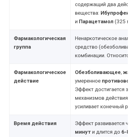
содержащий два действ
вещества:
Ибупрофен
(4
и
Парацетамол
(325 мг).
Фармакологическая
Ненаркотическое анальг
группа
средство (обезболивающ
комбинации. Относится к
Фармакологическое
Обезболивающее
,
жаро
действие
умеренное
противовосп
Эффект достигается за с
механизмов действия ком
усиливает конечный резул
Время действия
Эффект развивается чер
минут
и длится до
6-8 ч