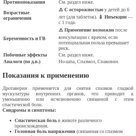
Противопоказания
См. раздел ниже.
⚠️ С осторожностью
у детей до 6
Возрастные
лет (для таблеток).
💉 Инъекции
—
ограничения
с 1 года.
⚠️ Применение возможно
после
консультации с врачом, если
Беременность и ГВ
потенциальная польза превышает
риск.
Побочные эффекты
См. раздел ниже.
Аналоги (по д.в.)
Но-шпа, Спазмол, Спаковин.
Показания к применению
Дротаверин применяется для снятия спазмов гладкой
мускулатуры внутренних органов, что приводит к
уменьшению или исчезновению связанной с этим
спастической боли.
Синдромы и симптомы:
Спастическая боль
в животе различного
происхождения.
Головная боль напряжения
(связанная со спазмом