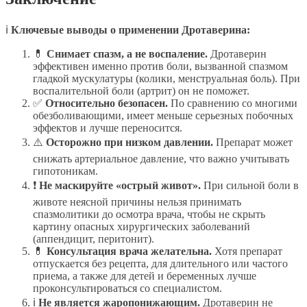
ℹ️
Ключевые выводы о применении Дротаверина:
💊
Снимает спазм, а не воспаление.
Дротаверин
эффективен именно против боли, вызванной спазмом
гладкой мускулатуры (колики, менструальная боль). При
воспалительной боли (артрит) он не поможет.
✅
Относительно безопасен.
По сравнению со многими
обезболивающими, имеет меньше серьезных побочных
эффектов и лучше переносится.
⚠️
Осторожно при низком давлении.
Препарат может
снижать артериальное давление, что важно учитывать
гипотоникам.
❗
Не маскируйте «острый живот».
При сильной боли в
животе неясной причины нельзя принимать
спазмолитики до осмотра врача, чтобы не скрыть
картину опасных хирургических заболеваний
(аппендицит, перитонит).
💊
Консультация врача желательна.
Хотя препарат
отпускается без рецепта, для длительного или частого
приема, а также для детей и беременных лучше
проконсультироваться со специалистом.
ℹ️
Не является жаропонижающим.
Дротаверин не