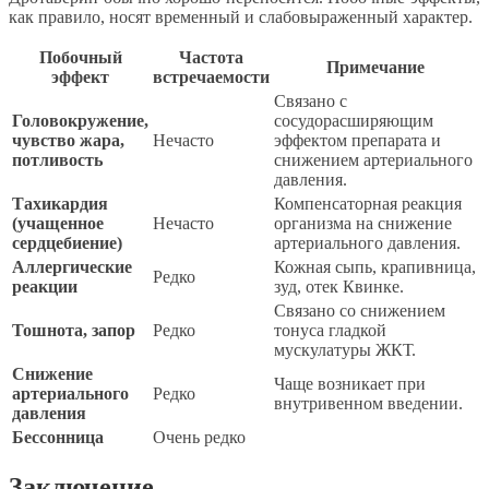
как правило, носят временный и слабовыраженный характер.
Побочный
Частота
Примечание
эффект
встречаемости
Связано с
Головокружение,
сосудорасширяющим
чувство жара,
Нечасто
эффектом препарата и
потливость
снижением артериального
давления.
Тахикардия
Компенсаторная реакция
(учащенное
Нечасто
организма на снижение
сердцебиение)
артериального давления.
Аллергические
Кожная сыпь, крапивница,
Редко
реакции
зуд, отек Квинке.
Связано со снижением
Тошнота, запор
Редко
тонуса гладкой
мускулатуры ЖКТ.
Снижение
Чаще возникает при
артериального
Редко
внутривенном введении.
давления
Бессонница
Очень редко
Заключение