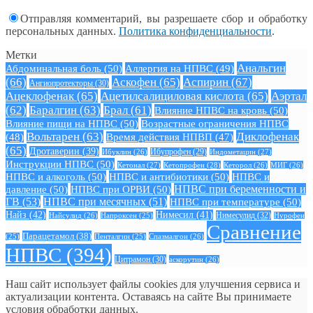
Отправляя комментарий, вы разрешаете сбор и обработку
персональных данных.
Политика конфиденциальности
.
Метки
Анальгин
Абдоминальная боль
(50)
Аллергия на НПВС
(49)
(66)
Аскофен
(65)
Аспирин
(67)
Ангиопротекторы
(30)
Ацеклофенак
(65)
Ацетилсалициловая кислота
(65)
Аэртал
(62)
Баралгин
(63)
Брал
(61)
Влияние НПВС на кровь
(50)
Влияние пищи на НПВС
(50)
Возрастные ограничения НПВС
Вольтарен
(63)
Диклофенак
(48)
Время действия НПВП
(47)
(65)
Дротаверин
(39)
Ибуклин
(26)
Ибупрофен
(29)
Индометацин
(27)
Инструкции НПВС
(50)
Кетонал
(27)
Кетопрофен
(28)
Кеторол
(26)
МИГ
(26)
НПВС и алкоголь
(50)
НПВС и антибиотики
(50)
НПВС и
давление
(50)
НПВС при ОРВИ
(50)
НПВС при беременности и
ГВ
(53)
НПВС при месячных
(51)
НПВС при температуре
(50)
Найз
(42)
Нимесил
(41)
Нимесулид
(32)
Найсулид
(26)
Напроксен
(25)
Нурофен
Сравнение
Парацетамол
(38)
Спазмалгон
(26)
(25)
Пенталгин
(25)
НПВС
(394)
Цитрамон
(30)
аскорутин
(26)
Наш сайт использует файлы cookies для улучшения сервиса и
актуализации контента. Оставаясь на сайте Вы принимаете
условия обработки данных.