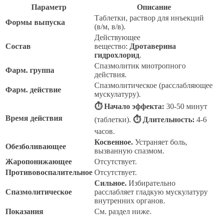
Параметр
Описание
Таблетки, раствор для инъекций
Формы выпуска
(в/м, в/в).
Действующее
Состав
вещество:
Дротаверина
гидрохлорид
.
Спазмолитик миотропного
Фарм. группа
действия.
Спазмолитическое (расслабляющее
Фарм. действие
мускулатуру).
⏱ Начало эффекта:
30-50 минут
Время действия
(таблетки).
⏱ Длительность:
4-6
часов.
Косвенное.
Устраняет боль,
Обезболивающее
вызванную спазмом.
Жаропонижающее
Отсутствует.
Противовоспалительное
Отсутствует.
Сильное.
Избирательно
Спазмолитическое
расслабляет гладкую мускулатуру
внутренних органов.
Показания
См. раздел ниже.