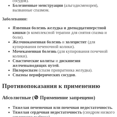
сосудов).
Болезненные менструации
(альгодисменорея),
вызванные спазмом.
Заболевания:
Язвенная болезнь желудка и двенадцатиперстной
кишки
(в комплексной терапии для снятия спазма и
боли).
Желчнокаменная болезнь
и
холецистит
(для
купирования печеночной колики).
Мочекаменная болезнь
(для купирования почечной
колики).
Спастические колиты
и
дискинезия
желчевыводящих путей
.
Пилороспазм
(спазм привратника желудка).
Спазмы периферических сосудов
.
Противопоказания к применению
Абсолютные (🚫 Применение запрещено)
Тяжелая печеночная или почечная недостаточность.
Тяжелая сердечная недостаточность
(синдром низкого
сердечного выброса).