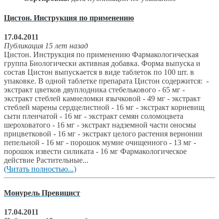
Цистон. Инструкция по применению
17.04.2011
Публикация 15 лет назад
Цистон. Инструкция по применению Фармакологическая
группа Биологически активная добавка. Форма выпуска и
состав Цистон выпускается в виде таблеток по 100 шт. в
упаковке. В одной таблетке препарата Цистон содержится: -
экстракт цветков двуплодника стебелькового - 65 мг -
экстракт стеблей камнеломки язычковой - 49 мг - экстракт
стеблей марены сердцелистной - 16 мг - экстракт корневищ
сыти пленчатой - 16 мг - экстракт семян соломоцвета
шероховатого - 16 мг - экстракт надземной части оносмы
прицветковой - 16 мг - экстракт целого растения вернонии
пепельной - 16 мг - порошок мумие очищенного - 13 мг -
порошок извести силиката - 16 мг Фармакологическое
действие Растительные...
(Читать полностью...)
Монурель Превицист
17.04.2011