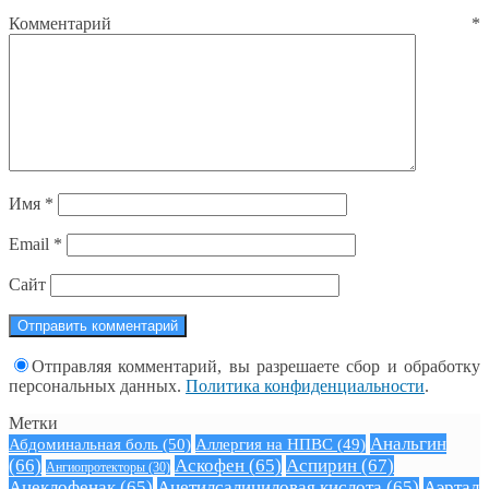
Комментарий
*
Имя
*
Email
*
Сайт
Отправляя комментарий, вы разрешаете сбор и обработку
персональных данных.
Политика конфиденциальности
.
Метки
Анальгин
Абдоминальная боль
(50)
Аллергия на НПВС
(49)
(66)
Аскофен
(65)
Аспирин
(67)
Ангиопротекторы
(30)
Ацеклофенак
(65)
Ацетилсалициловая кислота
(65)
Аэртал