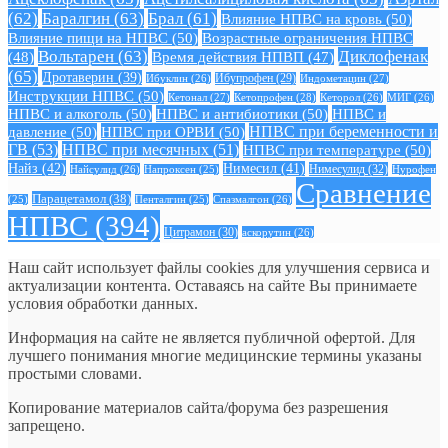
(62)
Баралгин
(63)
Брал
(61)
Влияние НПВС на кровь
(50)
Влияние пищи на НПВС
(50)
Возрастные ограничения НПВС
Вольтарен
(63)
Диклофенак
(48)
Время действия НПВП
(47)
(65)
Дротаверин
(39)
Ибуклин
(26)
Ибупрофен
(29)
Индометацин
(27)
Инструкции НПВС
(50)
Кетонал
(27)
Кетопрофен
(28)
Кеторол
(26)
МИГ
(26)
НПВС и алкоголь
(50)
НПВС и антибиотики
(50)
НПВС и
давление
(50)
НПВС при ОРВИ
(50)
НПВС при беременности и
ГВ
(53)
НПВС при месячных
(51)
НПВС при температуре
(50)
Найз
(42)
Нимесил
(41)
Нимесулид
(32)
Найсулид
(26)
Напроксен
(25)
Нурофен
Сравнение
Парацетамол
(38)
Спазмалгон
(26)
(25)
Пенталгин
(25)
НПВС
(394)
Цитрамон
(30)
аскорутин
(26)
Наш сайт использует файлы cookies для улучшения сервиса и
актуализации контента. Оставаясь на сайте Вы принимаете
условия обработки данных.
Информация на сайте не является публичной офертой. Для
лучшего понимания многие медицинские термины указаны
простыми словами.
Копирование материалов сайта/форума без разрешения
запрещено.