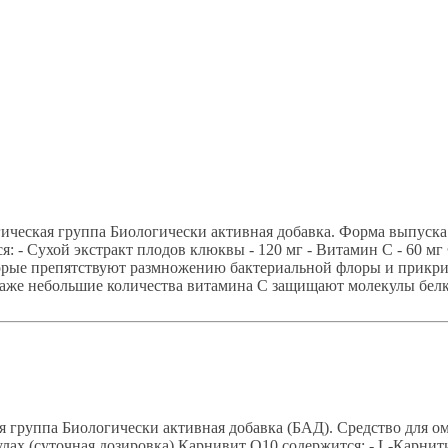
еская группа Биологически активная добавка. Форма выпуска и
ся: - Сухой экстракт плодов клюквы - 120 мг - Витамин С - 60 
орые препятствуют размножению бактериальной флоры и прикр
Даже небольшие количества витамина С защищают молекулы белко
группа Биологически активная добавка (БАД). Средство для о
улах (суточная дозировка) Карнивит Q10 содержится: - L-Карнитин