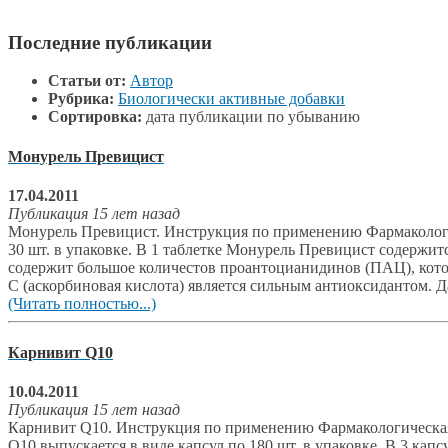
Последние публикации
Статьи от:
Автор
Рубрика:
Биологически активные добавки
Сортировка:
дата публикации по убыванию
Монурель Превицист
17.04.2011
Публикация 15 лет назад
Монурель Превицист. Инструкция по применению Фармакологич
30 шт. в упаковке. В 1 таблетке Монурель Превицист содержит
содержит большое количестов проантоцианидинов (ПАЦ), кот
С (аскорбиновая кислота) является сильным антиоксидантом. 
(Читать полностью...)
Карнивит Q10
10.04.2011
Публикация 15 лет назад
Карнивит Q10. Инструкция по применению Фармакологическая 
Q10 выпускается в виде капсул по 180 шт. в упаковке. В 3 капс