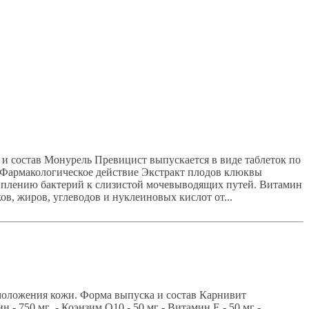
 состав Монурель Превицист выпускается в виде таблеток по
мг Фармакологическое действие Экстракт плодов клюквы
иплению бактерий к слизистой мочевыводящих путей. Витамин
в, жиров, углеводов и нуклеиновых кислот от...
моложения кожи. Форма выпуска и состав Карнивит
 - 750 мг - Коэнзим Q10 - 50 мг - Витамин Е - 50 мг -