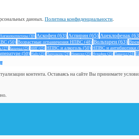
ерсональных данных.
Политика конфиденциальности
.
Аскофен
(63)
Аспирин
(65)
Ацеклофенак
(63
Ангиопротекторы
(30)
Вольтарен
(63)
ПВС
(50)
Возрастные ограничения НПВС
(48)
Врем
НПВС и алкоголь
(50)
НПВС и антибиотики
(
н
(27)
Кеторол
(25)
МИГ
(25)
мпературе
(50)
П
Найз
(25)
Нимесил
(25)
Нурофен
(25)
Напроксен
(24)
Панадол
(24)
6)
ктуализации контента. Оставаясь на сайте Вы принимаете услов
но.