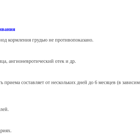
ливания
иод кормления грудью не противопоказано.
ца, ангионевротический отек и др.
ть приема составляет от нескольких дней до 6 месяцев (в зависи
лей.
риях.