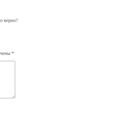
то верно?
ечены
*