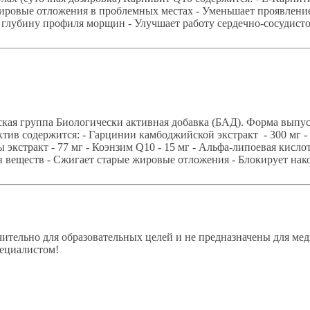
ировые отложения в проблемных местах - Уменьшает проявление
и глубину профиля морщин - Улучшает работу сердечно-сосудисто
я группа Биологически активная добавка (БАД). Форма выпуск
ктив содержится: - Гарцинии камбоджийской экстракт - 300 мг -
ы экстракт - 77 мг - Коэнзим Q10 - 15 мг - Альфа-липоевая кислот
 веществ - Сжигает старые жировые отложения - Блокирует нак
ительно для образовательных целей и не предназначены для мед
пециалистом!