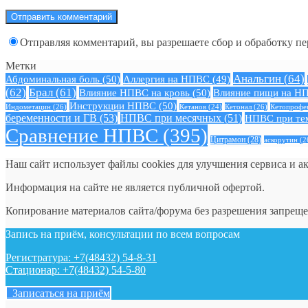
Отправляя комментарий, вы разрешаете сбор и обработку п
Метки
Анальгин
(64)
Абдоминальная боль
(50)
Аллергия на НПВС
(49)
(62)
Брал
(61)
Влияние НПВС на кровь
(50)
Влияние пищи на Н
Инструкции НПВС
(50)
Индометацин
(26)
Кетонал
(26)
Кетопрофе
Кетанов
(24)
беременности и ГВ
(53)
НПВС при месячных
(51)
НПВС при те
Сравнение НПВС
(395)
Цитрамон
(28)
аскорутин
(2
Наш сайт использует файлы cookies для улучшения сервиса и а
Информация на сайте не является публичной офертой.
Копирование материалов сайта/форума без разрешения запреще
Запись на приём, консультации по всем вопросам
Регистратура: +7(48432) 54-8-31
Стационар: +7(48432) 54-5-80
Записаться на приём