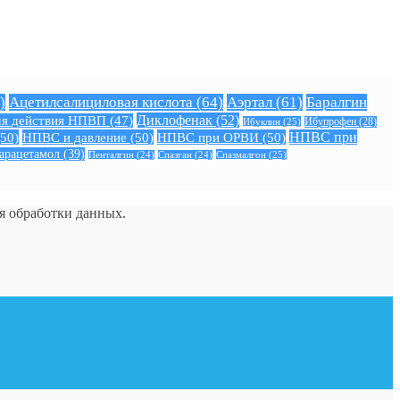
)
Ацетилсалициловая кислота
(64)
Аэртал
(61)
Баралгин
Диклофенак
(52)
я действия НПВП
(47)
Ибуклин
(25)
Ибупрофен
(28)
50)
НПВС и давление
(50)
НПВС при ОРВИ
(50)
НПВС при
арацетамол
(39)
Спазмалгон
(25)
Пенталгин
(24)
Спазган
(24)
ия обработки данных.