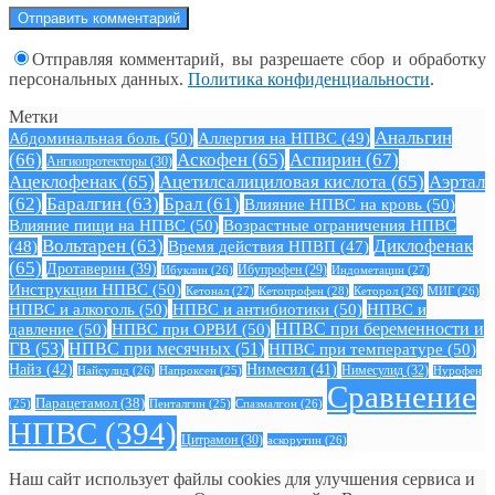
Отправляя комментарий, вы разрешаете сбор и обработку
персональных данных.
Политика конфиденциальности
.
Метки
Анальгин
Абдоминальная боль
(50)
Аллергия на НПВС
(49)
(66)
Аскофен
(65)
Аспирин
(67)
Ангиопротекторы
(30)
Ацеклофенак
(65)
Ацетилсалициловая кислота
(65)
Аэртал
(62)
Баралгин
(63)
Брал
(61)
Влияние НПВС на кровь
(50)
Влияние пищи на НПВС
(50)
Возрастные ограничения НПВС
Вольтарен
(63)
Диклофенак
(48)
Время действия НПВП
(47)
(65)
Дротаверин
(39)
Ибуклин
(26)
Ибупрофен
(29)
Индометацин
(27)
Инструкции НПВС
(50)
Кетонал
(27)
Кетопрофен
(28)
Кеторол
(26)
МИГ
(26)
НПВС и алкоголь
(50)
НПВС и антибиотики
(50)
НПВС и
давление
(50)
НПВС при ОРВИ
(50)
НПВС при беременности и
ГВ
(53)
НПВС при месячных
(51)
НПВС при температуре
(50)
Найз
(42)
Нимесил
(41)
Нимесулид
(32)
Найсулид
(26)
Напроксен
(25)
Нурофен
Сравнение
Парацетамол
(38)
Спазмалгон
(26)
(25)
Пенталгин
(25)
НПВС
(394)
Цитрамон
(30)
аскорутин
(26)
Наш сайт использует файлы cookies для улучшения сервиса и