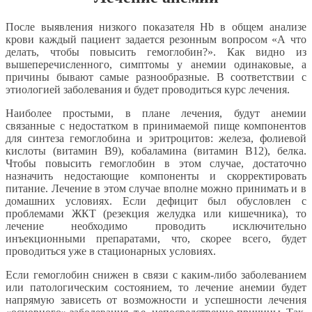
После выявления низкого показателя Hb в общем анализе
крови каждый пациент задается резонным вопросом «А что
делать, чтобы повысить гемоглобин?». Как видно из
вышеперечисленного, симптомы у анемии одинаковые, а
причины бывают самые разнообразные. В соответствии с
этиологией заболевания и будет проводиться курс лечения.
Наиболее простыми, в плане лечения, будут анемии
связанные с недостатком в принимаемой пище компонентов
для синтеза гемоглобина и эритроцитов: железа, фолиевой
кислоты (витамин B9), кобаламина (витамин B12), белка.
Чтобы повысить гемоглобин в этом случае, достаточно
назначить недостающие компоненты и скорректировать
питание. Лечение в этом случае вполне можно принимать и в
домашних условиях. Если дефицит был обусловлен с
проблемами ЖКТ (резекция желудка или кишечника), то
лечение необходимо проводить исключительно
инъекционными препаратами, что, скорее всего, будет
проводиться уже в стационарных условиях.
Если гемоглобин снижен в связи с каким-либо заболеванием
или патологическим состоянием, то лечение анемии будет
напрямую зависеть от возможности и успешности лечения