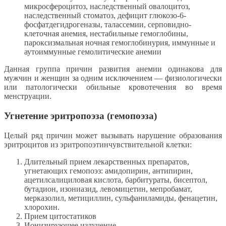
микросфероцитоз, наследственный овалоцитоз,
наследственный стоматоз, дефицит глюкозо-6-
фосфатдегидрогеназы, талассемии, серповидно-
клеточная анемия, нестабильные гемоглобины,
пароксизмальная ночная гемоглобинурия, иммунные и
аутоиммунные гемолитические анемии
Данная группа причин развития анемии одинакова для
мужчин и женщин за одним исключением — физиологически
или патологически обильные кровотечения во время
менструации.
Угнетение эритропоэза (гемопоэза)
Целый ряд причин может вызывать нарушение образования
эритроцитов из эритропоэтинчувствительной клетки:
Длительный прием лекарственных препаратов,
угнетающих гемопоэз: амидопирин, антипирин,
ацетилсалициловая кислота, барбитураты, бисептол,
бутадион, изониазид, левомицетин, мепробамат,
мерказолил, метициллин, сульфаниламиды, фенацетин,
хлорохин.
Прием цитостатиков
Ионизирующее излучение