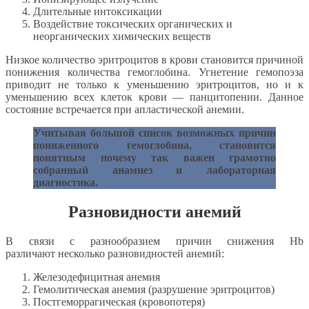
Длительные интоксикации
Воздействие токсических органических и
неорганических химических веществ
Низкое количество эритроцитов в крови становится причиной
понижения количества гемоглобина. Угнетение гемопоэза
приводит не только к уменьшению эритроцитов, но и к
уменьшению всех клеток крови — панцитопении. Данное
состояние встречается при апластической анемии.
Учитывая большой список возможных причин
пониженного гемоглобина, становится
понятным почему так важен грамотно
собранный анамнез и лабораторная
диагностика.
Разновидности анемий
В связи с разнообразием причин снижения Hb
различают несколько разновидностей анемий:
Железодефицитная анемия
Гемолитическая анемия (разрушение эритроцитов)
Постгеморрагическая (кровопотеря)