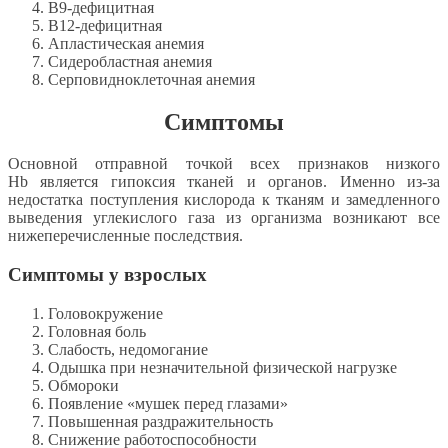
B9-дефицитная
B12-дефицитная
Апластическая анемия
Сидеробластная анемия
Серповидноклеточная анемия
Симптомы
Основной отправной точкой всех признаков низкого
Hb является гипоксия тканей и органов. Именно из-за
недостатка поступления кислорода к тканям и замедленного
выведения углекислого газа из организма возникают все
нижеперечисленные последствия.
Симптомы у взрослых
Головокружение
Головная боль
Слабость, недомогание
Одышка при незначительной физической нагрузке
Обмороки
Появление «мушек перед глазами»
Повышенная раздражительность
Снижение работоспособности