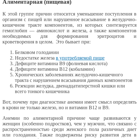
Алиментарная (пищевая)
К этой группе причин относится уменьшение поступления в
организм с пищей или нарушенное всасывание в желудочно-
кишечном тракте компонентов, из которых синтезируется
гемоглобин — аминокислот и железа, а также компонентов
необходимых для формирования эритроцитов и
кроветворения в целом. Это бывает при:
Белковом голодании
Недостатке железа
в употребляемой пище
Дефиците витамина В9 (фолиевая кислота)
Дефиците витамина В12 (кобаламин)
Хронических заболеваниях желудочно-кишечного
тракта с нарушением всасывания данных компонентов
Резекции желудка, двенадцатиперстной кишки или
всего тонкого кишечника
Вот, почему при диагностике анемии имеет смысл определять
в крови не только железо, но и витамин B12 и B9.
Анемии по алиментарной причине чаще развиваются у
женщин (особенно подростков), чем у мужчин, что связано с
распространенностью среди женского пола различных диет
или голодания. Также подвержены риску развития дети в