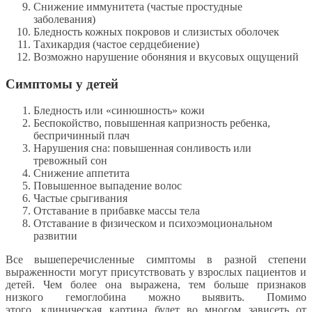
Снижение иммунитета (частые простудные
заболевания)
Бледность кожных покровов и слизистых оболочек
Тахикардия (частое сердцебиение)
Возможно нарушение обоняния и вкусовых ощущений
Симптомы у детей
Бледность или «синюшность» кожи
Беспокойство, повышенная капризность ребенка,
беспричинный плач
Нарушения сна: повышенная сонливость или
тревожный сон
Снижение аппетита
Повышенное выпадение волос
Частые срыгивания
Отставание в прибавке массы тела
Отставание в физическом и психоэмоциональном
развитии
Все вышеперечисленные симптомы в разной степени
выраженности могут присутствовать у взрослых пациентов и
детей. Чем более она выражена, тем больше признаков
низкого гемоглобина можно выявить. Помимо
этого, клиническая картина будет во многом зависеть от