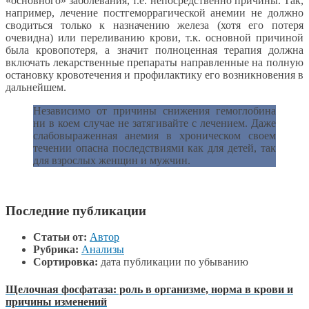
«основного» заболевания, т.е. непосредственно причины. Так,
например, лечение постгеморрагической анемии не должно
сводиться только к назначению железа (хотя его потеря
очевидна) или переливанию крови, т.к. основной причиной
была кровопотеря, а значит полноценная терапия должна
включать лекарственные препараты направленные на полную
остановку кровотечения и профилактику его возникновения в
дальнейшем.
Независимо от причины снижения гемоглобина
ни в коем случае не затягивайте с лечением. Даже
слабовыраженная анемия в хроническом своем
течении опасна последствиями как для детей, так
для взрослых женщин и мужчин.
Последние публикации
Статьи от:
Автор
Рубрика:
Анализы
Сортировка:
дата публикации по убыванию
Щелочная фосфатаза: роль в организме, норма в крови и
причины изменений