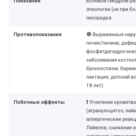
Показания
Болевой синдром ра
этиологии (не при бо
лихорадка.
Противопоказания
🚫
Выраженные нару
почек/печени; дефи
фосфатдегидрогена
заболевания костног
бронхоспазм; берем
лактация; детский в
18 лет).
Побочные эффекты
❗
Угнетение кроветв
(агранулоцитоз, лей
аллергические реак
Лайелла; снижение 