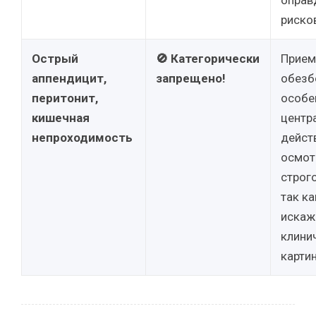
оправ
риско
Острый
🚫 Категорически
Прием
аппендицит,
запрещено!
обезб
перитонит,
особе
кишечная
центр
непроходимость
дейст
осмот
строг
так к
искаж
клини
картин