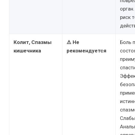
повре
орган
риск 
дейст
Колит, Спазмы
⚠️ Не
Боль п
кишечника
рекомендуется
состо
преим
спаст
Эффек
безоп
приме
истин
спазм
Слабы
Аналь