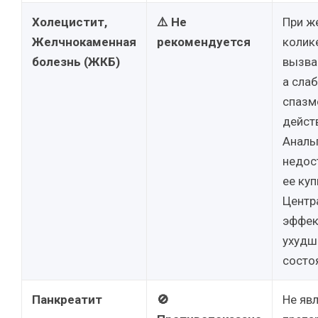
Холецистит,
⚠️ Не
При ж
Желчнокаменная
рекомендуется
колик
болезнь (ЖКБ)
вызва
а сла
спазм
дейст
Аналь
недос
ее куп
Центр
эффек
ухудш
состо
Панкреатит
🚫
Не яв