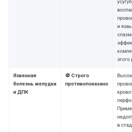
усугу
воспа
прово
и язв
спазм
эффек
компе
этого 
Язвенная
🚫 Строго
Высок
болезнь желудка
противопоказано
прово
и ДПК
крово
перфо
Приме
недоп
в ста