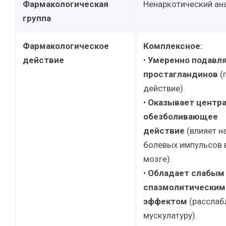
Фармакологическая
Ненаркотический ана
группа
Фармакологическое
Комплексное:
действие
•
Умеренно подавля
простагландинов
(
действие).
•
Оказывает центр
обезболивающее
действие
(влияет н
болевых импульсов 
мозге).
•
Обладает слабым
спазмолитическим
эффектом
(расслаб
мускулатуру).