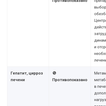
Противопоказано
препа
выбор
обезб
Центр
дейст
затру
динам
и отс
необх
лечен
Гепатит, цирроз
🚫
Метам
печени
Противопоказано
метаб
в пече
допол
нагруз