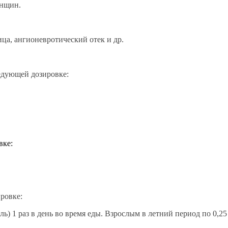
енщин.
ца, ангионевротический отек и др.
едующей дозировке:
вке:
ровке:
ь) 1 раз в день во время еды. Взрослым в летний период по 0,25 