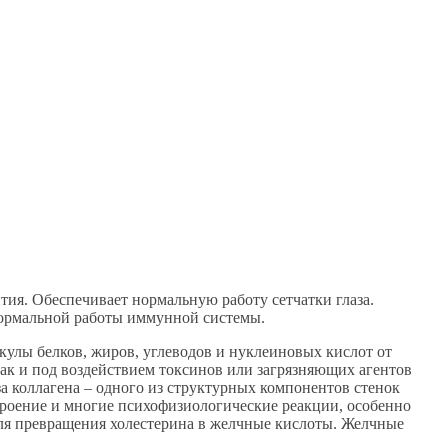
тия. Обеспечивает нормальную работу сетчатки глаза.
 нормальной работы иммунной системы.
улы белков, жиров, углеводов и нуклеиновых кислот от
так и под воздействием токсинов или загрязняющих агентов
за коллагена – одного из структурных компонентов стенок
астроение и многие психофизиологические реакции, особенно
 для превращения холестерина в желчные кислоты. Желчные