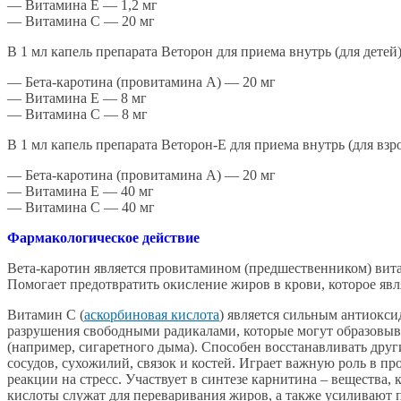
— Витамина Е — 1,2 мг
— Витамина С — 20 мг
В 1 мл капель препарата Веторон для приема внутрь (для детей
— Бета-каротина (провитамина А) — 20 мг
— Витамина Е — 8 мг
— Витамина С — 8 мг
В 1 мл капель препарата Веторон-Е для приема внутрь (для взр
— Бета-каротина (провитамина А) — 20 мг
— Витамина Е — 40 мг
— Витамина С — 40 мг
Фармакологическое действие
Вета-каротин является провитамином (предшественником) вита
Помогает предотвратить окисление жиров в крови, которое яв
Витамин С (
аскорбиновая кислота
) является сильным антиокс
разрушения свободными радикалами, которые могут образовыва
(например, сигаретного дыма). Способен восстанавливать друг
сосудов, сухожилий, связок и костей. Играет важную роль в п
реакции на стресс. Участвует в синтезе карнитина – вещества
кислоты служат для переваривания жиров, а также усиливают п