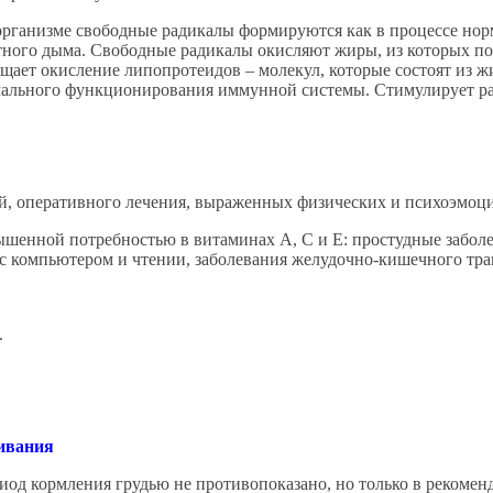
организме свободные радикалы формируются как в процессе нор
тного дыма. Свободные радикалы окисляют жиры, из которых по
щает окисление липопротеидов – молекул, которые состоят из жи
мального функционирования иммунной системы. Стимулирует ра
й, оперативного лечения, выраженных физических и психоэмоц
енной потребностью в витаминах А, С и Е: простудные заболе
с компьютером и чтении, заболевания желудочно-кишечного трак
.
ливания
риод кормления грудью не противопоказано, но только в рекоме