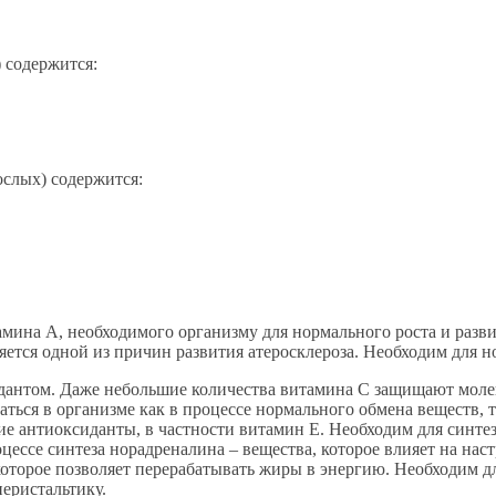
) содержится:
ослых) содержится:
мина А, необходимого организму для нормального роста и разви
ляется одной из причин развития атеросклероза. Необходим для
идантом. Даже небольшие количества витамина С защищают молек
ться в организме как в процессе нормального обмена веществ, 
ие антиоксиданты, в частности витамин Е. Необходим для синте
роцессе синтеза норадреналина – вещества, которое влияет на н
, которое позволяет перерабатывать жиры в энергию. Необходим
еристальтику.