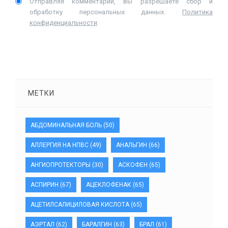
Отправляя комментарий, вы разрешаете сбор и
обработку персональных данных.
Политика
конфиденциальности
.
МЕТКИ
АБДОМИНАЛЬНАЯ БОЛЬ
(50)
АЛЛЕРГИЯ НА НПВС
(49)
АНАЛЬГИН
(66)
АНГИОПРОТЕКТОРЫ
(30)
АСКОФЕН
(65)
АСПИРИН
(67)
АЦЕКЛОФЕНАК
(65)
АЦЕТИЛСАЛИЦИЛОВАЯ КИСЛОТА
(65)
АЭРТАЛ
(62)
БАРАЛГИН
(63)
БРАЛ
(61)