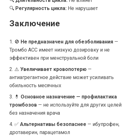
🔍
Длительность цикла:
Не влияет
🔍
Регулярность цикла:
Не нарушает
Заключение
🚫
Не предназначен для обезболивания
—
Тромбо АСС имеет низкую дозировку и не
эффективен при менструальной боли
⚠️
Увеличивает кровопотерю
—
антиагрегантное действие может усиливать
обильность месячных
💊
Основное назначение — профилактика
тромбозов
— не используйте для других целей
без назначения врача
✅
Альтернативы безопаснее
— ибупрофен,
дротаверин, парацетамол