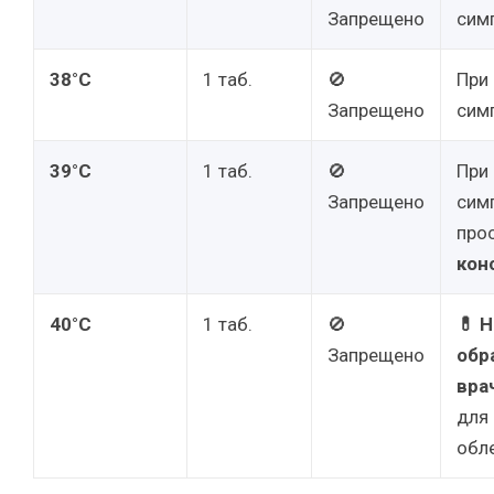
Запрещено
сим
38°C
1 таб.
🚫
При 
Запрещено
сим
39°C
1 таб.
🚫
При 
Запрещено
сим
про
кон
40°C
1 таб.
🚫
💊 
Запрещено
обр
вра
для
обл