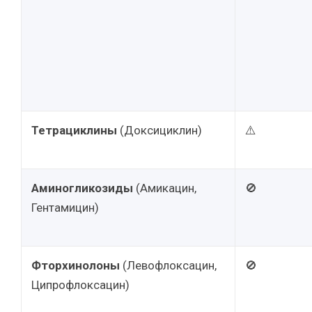
Тетрациклины
(Доксициклин)
⚠️
Аминогликозиды
(Амикацин,
🚫
Гентамицин)
Фторхинолоны
(Левофлоксацин,
🚫
Ципрофлоксацин)