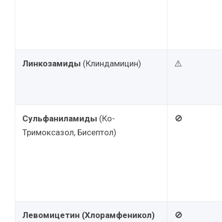
Линкозамиды
(Клиндамицин)
⚠️
Сульфаниламиды
(Ко-
🚫
Тримоксазол, Бисептол)
Левомицетин (Хлорамфеникол)
🚫