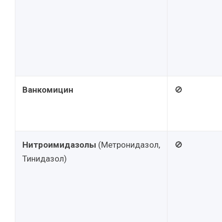
Ванкомицин
🚫
Нитроимидазолы
(Метронидазол,
🚫
Тинидазол)