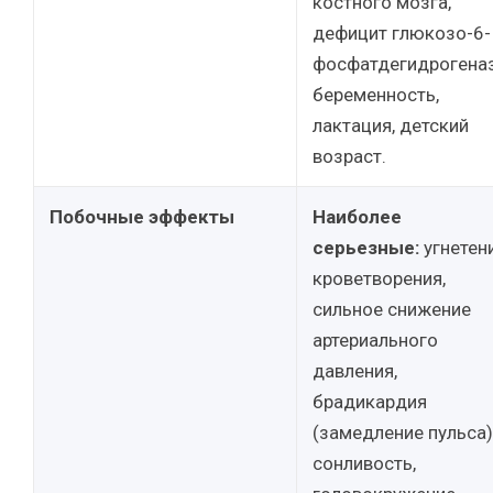
костного мозга,
дефицит глюкозо-6-
фосфатдегидрогена
беременность,
лактация, детский
возраст.
Побочные эффекты
Наиболее
серьезные:
угнетен
кроветворения,
сильное снижение
артериального
давления,
брадикардия
(замедление пульса)
сонливость,