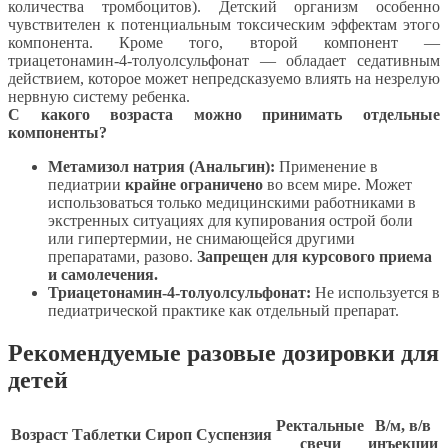
количества тромбоцитов). Детский организм особенно
чувствителен к потенциальным токсическим эффектам этого
компонента. Кроме того, второй компонент —
триацетонамин-4-толуолсульфонат — обладает седативным
действием, которое может непредсказуемо влиять на незрелую
нервную систему ребенка.
С какого возраста можно принимать отдельные
компоненты?
Метамизол натрия (Анальгин):
Применение в
педиатрии
крайне ограничено
во всем мире. Может
использоваться только медицинскими работниками в
экстренных ситуациях для купирования острой боли
или гипертермии, не снимающейся другими
препаратами, разово.
Запрещен для курсового приема
и самолечения.
Триацетонамин-4-толуолсульфонат:
Не используется в
педиатрической практике как отдельный препарат.
Рекомендуемые разовые дозировки для
детей
Ректальные
В/м, в/в
Возраст
Таблетки
Сироп
Суспензия
свечи
инъекции