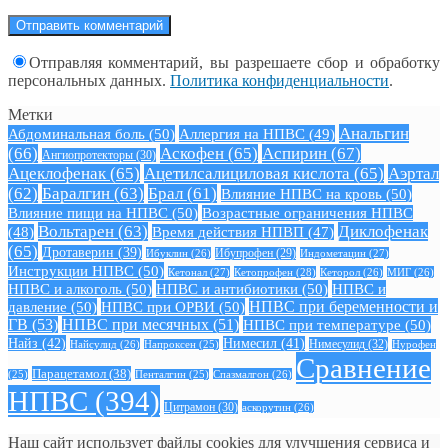
Отправляя комментарий, вы разрешаете сбор и обработку
персональных данных.
Политика конфиденциальности
.
Метки
Анальгин
Абдоминальная боль
(50)
Аллергия на НПВС
(49)
(66)
Аскофен
(65)
Аспирин
(67)
Ангиопротекторы
(30)
Ацеклофенак
(65)
Ацетилсалициловая кислота
(65)
Аэртал
(62)
Баралгин
(63)
Брал
(61)
Влияние НПВС на кровь
(50)
Влияние пищи на НПВС
(50)
Возрастные ограничения НПВС
Вольтарен
(63)
Диклофенак
(48)
Время действия НПВП
(47)
(65)
Дротаверин
(39)
Ибуклин
(26)
Ибупрофен
(29)
Индометацин
(27)
Инструкции НПВС
(50)
Кетонал
(27)
Кетопрофен
(28)
Кеторол
(26)
МИГ
(26)
НПВС и алкоголь
(50)
НПВС и антибиотики
(50)
НПВС и
давление
(50)
НПВС при ОРВИ
(50)
НПВС при беременности и
ГВ
(53)
НПВС при месячных
(51)
НПВС при температуре
(50)
Найз
(42)
Нимесил
(41)
Нимесулид
(32)
Найсулид
(26)
Напроксен
(25)
Нурофен
Сравнение
Парацетамол
(38)
Спазмалгон
(26)
(25)
Пенталгин
(25)
НПВС
(394)
Цитрамон
(30)
аскорутин
(26)
Наш сайт использует файлы cookies для улучшения сервиса и