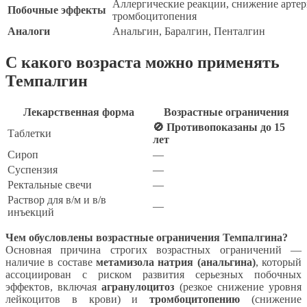
Аллергические реакции, снижение артер
Побочные эффекты
тромбоцитопения
Аналоги
Анальгин, Баралгин, Пенталгин
С какого возраста можно применять
Темпалгин
Лекарственная форма
Возрастные ограничения
🚫 Противопоказаны до 15
Таблетки
лет
Сироп
—
Суспензия
—
Ректальные свечи
—
Раствор для в/м и в/в
—
инъекций
Чем обусловлены возрастные ограничения Темпалгина?
Основная причина строгих возрастных ограничений —
наличие в составе
метамизола натрия (анальгина)
, который
ассоциирован с риском развития серьезных побочных
эффектов, включая
агранулоцитоз
(резкое снижение уровня
лейкоцитов в крови) и
тромбоцитопению
(снижение