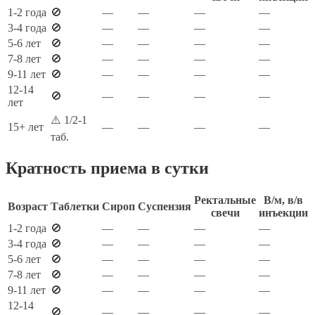
1-2 года
🚫
—
—
—
—
3-4 года
🚫
—
—
—
—
5-6 лет
🚫
—
—
—
—
7-8 лет
🚫
—
—
—
—
9-11 лет
🚫
—
—
—
—
12-14
🚫
—
—
—
—
лет
⚠️ 1/2-1
15+ лет
—
—
—
—
таб.
Кратность приема в сутки
Ректальные
В/м, в/в
Возраст
Таблетки
Сироп
Суспензия
свечи
инъекции
1-2 года
🚫
—
—
—
—
3-4 года
🚫
—
—
—
—
5-6 лет
🚫
—
—
—
—
7-8 лет
🚫
—
—
—
—
9-11 лет
🚫
—
—
—
—
12-14
🚫
—
—
—
—