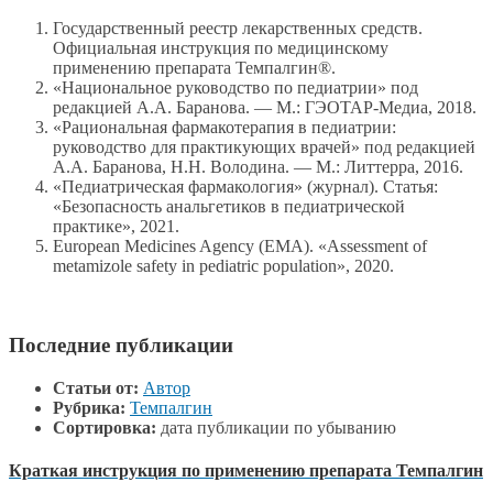
Государственный реестр лекарственных средств.
Официальная инструкция по медицинскому
применению препарата Темпалгин®.
«Национальное руководство по педиатрии» под
редакцией А.А. Баранова. — М.: ГЭОТАР-Медиа, 2018.
«Рациональная фармакотерапия в педиатрии:
руководство для практикующих врачей» под редакцией
А.А. Баранова, Н.Н. Володина. — М.: Литтерра, 2016.
«Педиатрическая фармакология» (журнал). Статья:
«Безопасность анальгетиков в педиатрической
практике», 2021.
European Medicines Agency (EMA). «Assessment of
metamizole safety in pediatric population», 2020.
Последние публикации
Статьи от:
Автор
Рубрика:
Темпалгин
Сортировка:
дата публикации по убыванию
Краткая инструкция по применению препарата Темпалгин