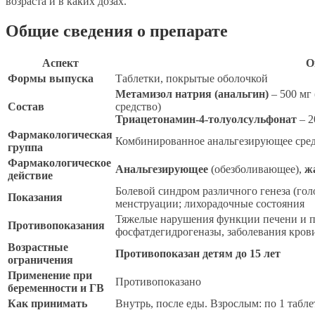
возраста и в каких дозах.
Общие сведения о препарате
Аспект
О
Формы выпуска
Таблетки, покрытые оболочкой
Метамизол натрия (анальгин)
– 500 мг
Состав
средство)
Триацетонамин-4-толуолсульфонат
– 2
Фармакологическая
Комбинированное анальгезирующее сре
группа
Фармакологическое
Анальгезирующее
(обезболивающее),
ж
действие
Болевой синдром различного генеза (гол
Показания
менструации; лихорадочные состояния
Тяжелые нарушения функции печени и по
Противопоказания
фосфатдегидрогеназы, заболевания крови
Возрастные
Противопоказан детям до 15 лет
ограничения
Применение при
Противопоказано
беременности и ГВ
Как принимать
Внутрь, после еды. Взрослым: по 1 таблет