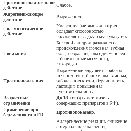
Противовоспалительное
Слабое.
действие
Жаропонижающее
Выраженное.
действие
Умеренное (метамизол натрия
Спазмолитическое
обладает способностью
действие
расслаблять гладкую мускулатуру).
Болевой синдром различного
происхождения (головная, зубная
Показания
боль, невралгия, альгодисменорея
– болезненные месячные),
лихорадка.
Выраженные нарушения работы
печени/почек, бронхиальная астма,
Противопоказания
заболевания крови, беременность,
лактация, повышенная
чувствительность.
Возрастные
До 18 лет
(для метамизол-
ограничения
содержащих препаратов в РФ).
Применение при
Противопоказано.
беременности и ГВ
Аллергические реакции, снижение
артериального давления,