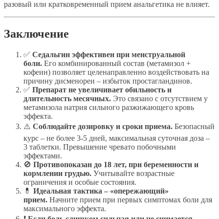
разовый или кратковременный прием анальгетика не влияет.
Заключение
✅
Седальгин эффективен при менструальной
боли.
Его комбинированный состав (метамизол +
кофеин) позволяет целенаправленно воздействовать на
причину дисменореи – избыток простагландинов.
✅
Препарат не увеличивает обильность и
длительность месячных.
Это связано с отсутствием у
метамизола натрия сильного разжижающего кровь
эффекта.
⚠️
Соблюдайте дозировку и сроки приема.
Безопасный
курс – не более 3-5 дней, максимальная суточная доза –
3 таблетки. Превышение чревато побочными
эффектами.
🚫
Противопоказан до 18 лет, при беременности и
кормлении грудью.
Учитывайте возрастные
ограничения и особые состояния.
💊
Идеальная тактика – «опережающий»
прием.
Начните прием при первых симптомах боли для
максимального эффекта.
❗
Если боль слишком сильная или не снимается