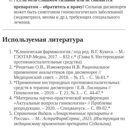
препаратом – обратитесь к врачу!
Сильная дисменорея
может быть симптомом гинекологических заболеваний
(эндометриоз, миома и др.), требующих специального
лечения.
Используемая литература
*Клиническая фармакология / под ред. В.Г. Кукеса. – М.:
ГЭОТАР-Медиа, 2017. – 832 с.* (Глава 9. Нестероидные
противовоспалительные средства).
*Решетько О.В., Изможерова Н.В. Рациональное
применение анальгетиков при дисменорее //
Медицинский совет. – 2018. – № 15. – С. 56-61.*
*Применение нестероидных противовоспалительных
средств в терапии дисменореи / Е.В. Лисицына //
Гинекология. – 2019. – Т. 21, № 3. – С. 44-47.*
*Материалы научно-практической конференции
«Актуальные вопросы гинекологии» // Проблемы
репродукции. – 2020. – Спецвыпуск. – С. 89-92.*
Справочник Видаль «Лекарственные препараты в
России». – М.: АстраФармСервис, 2023. (Инструкция по
медицинскому применению препарата Седальгин).