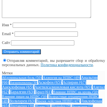
Имя
*
Email
*
Сайт
Отправляя комментарий, вы разрешаете сбор и обработку
персональных данных.
Политика конфиденциальности
.
Метки
Анальгин
Абдоминальная боль
(50)
Аллергия на НПВС
(49)
(66)
Аскофен
(65)
Аспирин
(67)
Ангиопротекторы
(30)
Ацеклофенак
(65)
Ацетилсалициловая кислота
(65)
Аэртал
(62)
Баралгин
(63)
Брал
(61)
Влияние НПВС на кровь
(50)
Влияние пищи на НПВС
(50)
Возрастные ограничения НПВС
Вольтарен
(63)
Диклофенак
(48)
Время действия НПВП
(47)
(65)
Дротаверин
(39)
Ибуклин
(26)
Ибупрофен
(29)
Индометацин
(27)