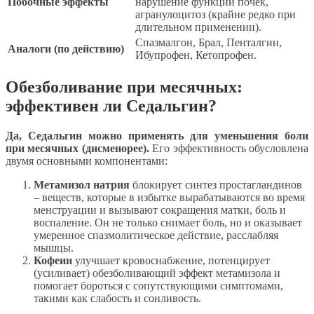
Побочные эффекты
нарушение функции почек,
агранулоцитоз (крайне редко при
длительном применении).
Спазмалгон, Брал, Пенталгин,
Аналоги (по действию)
Ибупрофен, Кетопрофен.
Обезболивание при месячных:
эффективен ли Седальгин?
Да, Седальгин можно применять для уменьшения боли
при месячных (дисменорее).
Его эффективность обусловлена
двумя основными компонентами:
Метамизол натрия
блокирует синтез простагландинов
– веществ, которые в избытке вырабатываются во время
менструации и вызывают сокращения матки, боль и
воспаление. Он не только снимает боль, но и оказывает
умеренное спазмолитическое действие, расслабляя
мышцы.
Кофеин
улучшает кровоснабжение, потенцирует
(усиливает) обезболивающий эффект метамизола и
помогает бороться с сопутствующими симптомами,
такими как слабость и сонливость.