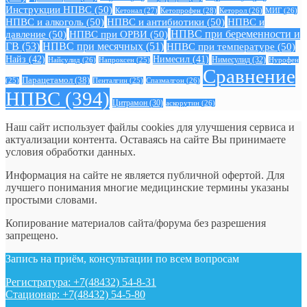
Инструкции НПВС
(50)
Кетонал
(27)
Кетопрофен
(28)
Кеторол
(26)
МИГ
(26)
НПВС и алкоголь
(50)
НПВС и антибиотики
(50)
НПВС и
давление
(50)
НПВС при ОРВИ
(50)
НПВС при беременности и
ГВ
(53)
НПВС при месячных
(51)
НПВС при температуре
(50)
Найз
(42)
Нимесил
(41)
Нимесулид
(32)
Найсулид
(26)
Напроксен
(25)
Нурофен
Сравнение
Парацетамол
(38)
Спазмалгон
(26)
(25)
Пенталгин
(25)
НПВС
(394)
Цитрамон
(30)
аскорутин
(26)
Наш сайт использует файлы cookies для улучшения сервиса и
актуализации контента. Оставаясь на сайте Вы принимаете
условия обработки данных.
Информация на сайте не является публичной офертой. Для
лучшего понимания многие медицинские термины указаны
простыми словами.
Копирование материалов сайта/форума без разрешения
запрещено.
Запись на приём, консультации по всем вопросам
Регистратура: +7(48432) 54-8-31
Стационар: +7(48432) 54-5-80