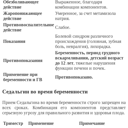
Обезболивающее
Выраженное, благодаря
действие
комбинации компонентов.
Жаропонижающее
Умеренное, за счет метамизола
действие
натрия.
Противовоспалительное
Слабое.
действие
Болевой синдром различного
Показания
происхождения (головная, зубная
боль, невралгия), лихорадка.
Беременность, период грудного
вскармливания, детский возраст
Противопоказания
до 12 лет
, тяжелые нарушения
функции печени и почек.
Применение при
Противопоказано.
беременности и ГВ
Седальгин во время беременности
Прием Седальгина во время беременности строго запрещен на
всех сроках. Комбинация его компонентов представляет
серьезную угрозу для правильного развития и здоровья плода.
Триместр
Применение
Примечание