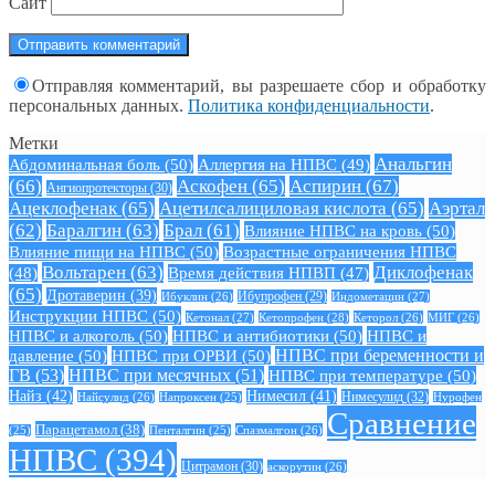
Сайт
Отправляя комментарий, вы разрешаете сбор и обработку
персональных данных.
Политика конфиденциальности
.
Метки
Анальгин
Абдоминальная боль
(50)
Аллергия на НПВС
(49)
(66)
Аскофен
(65)
Аспирин
(67)
Ангиопротекторы
(30)
Ацеклофенак
(65)
Ацетилсалициловая кислота
(65)
Аэртал
(62)
Баралгин
(63)
Брал
(61)
Влияние НПВС на кровь
(50)
Влияние пищи на НПВС
(50)
Возрастные ограничения НПВС
Вольтарен
(63)
Диклофенак
(48)
Время действия НПВП
(47)
(65)
Дротаверин
(39)
Ибуклин
(26)
Ибупрофен
(29)
Индометацин
(27)
Инструкции НПВС
(50)
Кетонал
(27)
Кетопрофен
(28)
Кеторол
(26)
МИГ
(26)
НПВС и алкоголь
(50)
НПВС и антибиотики
(50)
НПВС и
давление
(50)
НПВС при ОРВИ
(50)
НПВС при беременности и
ГВ
(53)
НПВС при месячных
(51)
НПВС при температуре
(50)
Найз
(42)
Нимесил
(41)
Нимесулид
(32)
Найсулид
(26)
Напроксен
(25)
Нурофен
Сравнение
Парацетамол
(38)
Спазмалгон
(26)
(25)
Пенталгин
(25)
НПВС
(394)
Цитрамон
(30)
аскорутин
(26)