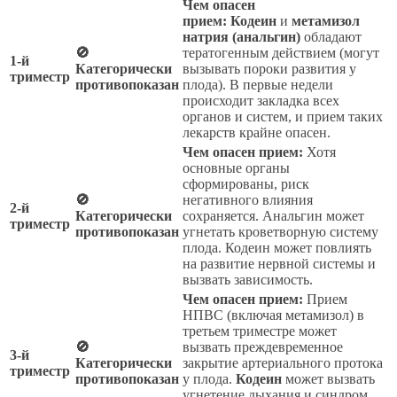
Чем опасен
прием:
Кодеин
и
метамизол
натрия (анальгин)
обладают
🚫
тератогенным действием (могут
1-й
Категорически
вызывать пороки развития у
триместр
противопоказан
плода). В первые недели
происходит закладка всех
органов и систем, и прием таких
лекарств крайне опасен.
Чем опасен прием:
Хотя
основные органы
сформированы, риск
🚫
негативного влияния
2-й
Категорически
сохраняется. Анальгин может
триместр
противопоказан
угнетать кроветворную систему
плода. Кодеин может повлиять
на развитие нервной системы и
вызвать зависимость.
Чем опасен прием:
Прием
НПВС (включая метамизол) в
третьем триместре может
🚫
вызвать преждевременное
3-й
Категорически
закрытие артериального протока
триместр
противопоказан
у плода.
Кодеин
может вызвать
угнетение дыхания и синдром