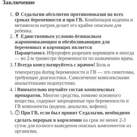
Заключение
🚫
Седальгин абсолютно противопоказан на всех
сроках беременности и при ГВ.
Комбинация кодеина и
метамизола натрия делает его крайне опасным для
ребенка.
💊
Единственным условно-безопасным
жаропонижающим и обезболивающим для
беременных и кормящих является
Парацетамол.
Ибупрофен разрешен кормящим и иногда
— во 2-м триместре беременности по назначению врача.
❗
Всегда консультируйтесь с врачом!
Боль и
температура during беременности и ГВ — это симптомы,
требующие диагностики. Самолечение комплексными
анальгетиками недопустимо.
ℹ
Внимательно изучайте состав комплексных
препаратов.
Многие средства, помимо основного
вещества, содержат запрещенные при беременности и
ГВ компоненты (кодеин, анальгин, кофеин).
⏱
При ГВ, если был принят Седальгин, необходимо
сделать перерыв в кормлении
на срок не менее 2-3
суток для полного выведения опасных компонентов из
организма.