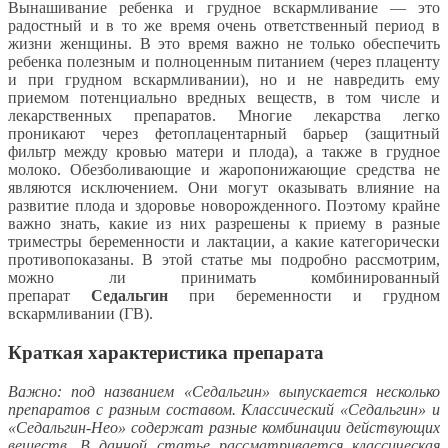
Вынашивание ребенка и грудное вскармливание — это
радостный и в то же время очень ответственный период в
жизни женщины. В это время важно не только обеспечить
ребенка полезным и полноценным питанием (через плаценту
и при грудном вскармливании), но и не навредить ему
приемом потенциально вредных веществ, в том числе и
лекарственных препаратов. Многие лекарства легко
проникают через фетоплацентарный барьер (защитный
фильтр между кровью матери и плода), а также в грудное
молоко. Обезболивающие и жаропонижающие средства не
являются исключением. Они могут оказывать влияние на
развитие плода и здоровье новорожденного. Поэтому крайне
важно знать, какие из них разрешены к приему в разные
триместры беременности и лактации, а какие категорически
противопоказаны. В этой статье мы подробно рассмотрим,
можно ли принимать комбинированный
препарат
Седальгин
при беременности и грудном
вскармливании (ГВ).
Краткая характеристика препарата
Важно: под названием «Седальгин» выпускается несколько
препаратов с разным составом. Классический «Седальгин» и
«Седальгин-Нео» содержат разные комбинации действующих
веществ. В данной статье рассматривается классическая