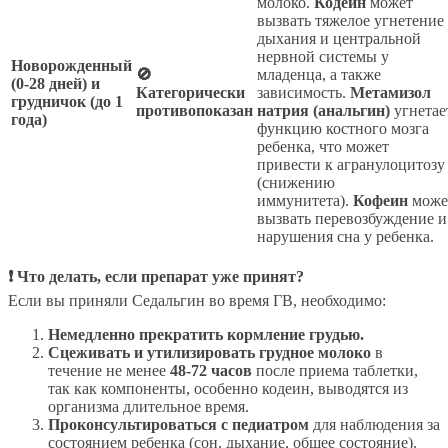
молоко.
Кодеин
может
вызвать тяжелое угнетение
дыхания и центральной
нервной системы у
Новорожденный
🚫
младенца, а также
(0-28 дней) и
Категорически
зависимость.
Метамизол
грудничок (до 1
противопоказан
натрия (анальгин)
угнетае
года)
функцию костного мозга
ребенка, что может
привести к агранулоцитозу
(снижению
иммунитета).
Кофеин
може
вызвать перевозбуждение и
нарушения сна у ребенка.
❗ Что делать, если препарат уже принят?
Если вы приняли Седальгин во время ГВ, необходимо:
Немедленно прекратить кормление грудью.
Сцеживать и утилизировать грудное молоко
в
течение не менее
48-72 часов
после приема таблетки,
так как компоненты, особенно кодеин, выводятся из
организма длительное время.
Проконсультироваться с педиатром
для наблюдения за
состоянием ребенка (сон, дыхание, общее состояние).