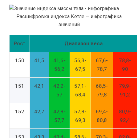
Расшифровка индекса Кетле — инфографика
значений
Рост
Диапазон веса
150
41,5
41,6-
56,3-
67,6-
78,8-
56,2
67,5
78,7
90
151
42,1
42,2-
57,1-
68,5-
79,9-
57
68,4
79,8
91,2
152
42,7
42,8-
57,8-
69,4-
80,9-
57,7
69,3
80,8
92,4
153
43,3
43,4-
58,6-
70,3-
82,0-