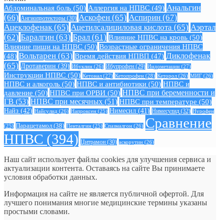
Анальгин
Абдоминальная боль
(50)
Аллергия на НПВС
(49)
(66)
Аскофен
(65)
Аспирин
(67)
Ангиопротекторы
(30)
Ацеклофенак
(65)
Ацетилсалициловая кислота
(65)
Аэртал
(62)
Баралгин
(63)
Брал
(61)
Влияние НПВС на кровь
(50)
Влияние пищи на НПВС
(50)
Возрастные ограничения НПВС
Вольтарен
(63)
Диклофенак
(48)
Время действия НПВП
(47)
(65)
Дротаверин
(39)
Ибуклин
(26)
Ибупрофен
(29)
Индометацин
(27)
Инструкции НПВС
(50)
Кетонал
(27)
Кетопрофен
(28)
Кеторол
(26)
МИГ
(26)
НПВС и алкоголь
(50)
НПВС и антибиотики
(50)
НПВС и
давление
(50)
НПВС при ОРВИ
(50)
НПВС при беременности и
ГВ
(53)
НПВС при месячных
(51)
НПВС при температуре
(50)
Найз
(42)
Нимесил
(41)
Нимесулид
(32)
Найсулид
(26)
Напроксен
(25)
Нурофен
Сравнение
Парацетамол
(38)
Спазмалгон
(26)
(25)
Пенталгин
(25)
НПВС
(394)
Цитрамон
(30)
аскорутин
(26)
Наш сайт использует файлы cookies для улучшения сервиса и
актуализации контента. Оставаясь на сайте Вы принимаете
условия обработки данных.
Информация на сайте не является публичной офертой. Для
лучшего понимания многие медицинские термины указаны
простыми словами.