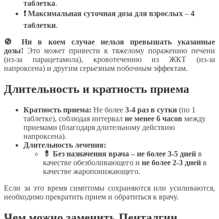
таблетка
.
❗ Максимальная суточная доза для взрослых
–
4
таблетки
.
🚫 Ни в коем случае нельзя превышать указанные
дозы!
Это может привести к тяжелому поражению печени
(из-за парацетамола), кровотечению из ЖКТ (из-за
напроксена) и другим серьезным побочным эффектам.
Длительность и кратность приема
Кратность приема:
Не более
3-4 раз в сутки
(по 1
таблетке), соблюдая интервал
не менее 6 часов
между
приемами (благодаря длительному действию
напроксена).
Длительность лечения:
💊 Без назначения врача – не более 3-5 дней
в
качестве обезболивающего и
не более 2-3 дней
в
качестве жаропонижающего.
Если за это время симптомы сохраняются или усиливаются,
необходимо прекратить прием и обратиться к врачу.
Чем можно заменить Пенталгин