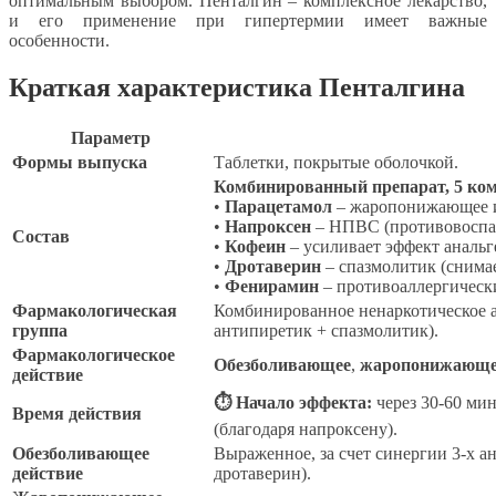
оптимальным выбором. Пенталгин – комплексное лекарство,
и его применение при гипертермии имеет важные
особенности.
Краткая характеристика Пенталгина
Параметр
Формы выпуска
Таблетки, покрытые оболочкой.
Комбинированный препарат, 5 ком
•
Парацетамол
– жаропонижающее и
•
Напроксен
– НПВС (противовоспал
Состав
•
Кофеин
– усиливает эффект анальг
•
Дротаверин
– спазмолитик (снимае
•
Фенирамин
– противоаллергически
Фармакологическая
Комбинированное ненаркотическое а
группа
антипиретик + спазмолитик).
Фармакологическое
Обезболивающее
,
жаропонижающе
действие
⏱ Начало эффекта:
через 30-60 ми
Время действия
(благодаря напроксену).
Обезболивающее
Выраженное, за счет синергии 3-х а
действие
дротаверин).