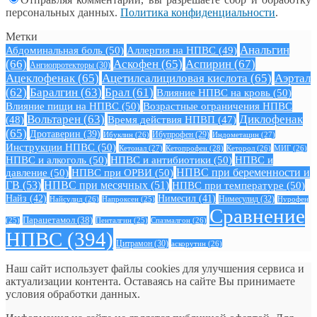
персональных данных.
Политика конфиденциальности
.
Метки
Анальгин
Абдоминальная боль
(50)
Аллергия на НПВС
(49)
(66)
Аскофен
(65)
Аспирин
(67)
Ангиопротекторы
(30)
Ацеклофенак
(65)
Ацетилсалициловая кислота
(65)
Аэртал
(62)
Баралгин
(63)
Брал
(61)
Влияние НПВС на кровь
(50)
Влияние пищи на НПВС
(50)
Возрастные ограничения НПВС
Вольтарен
(63)
Диклофенак
(48)
Время действия НПВП
(47)
(65)
Дротаверин
(39)
Ибуклин
(26)
Ибупрофен
(29)
Индометацин
(27)
Инструкции НПВС
(50)
Кетонал
(27)
Кетопрофен
(28)
Кеторол
(26)
МИГ
(26)
НПВС и алкоголь
(50)
НПВС и антибиотики
(50)
НПВС и
давление
(50)
НПВС при ОРВИ
(50)
НПВС при беременности и
ГВ
(53)
НПВС при месячных
(51)
НПВС при температуре
(50)
Найз
(42)
Нимесил
(41)
Нимесулид
(32)
Найсулид
(26)
Напроксен
(25)
Нурофен
Сравнение
Парацетамол
(38)
Спазмалгон
(26)
(25)
Пенталгин
(25)
НПВС
(394)
Цитрамон
(30)
аскорутин
(26)
Наш сайт использует файлы cookies для улучшения сервиса и
актуализации контента. Оставаясь на сайте Вы принимаете
условия обработки данных.