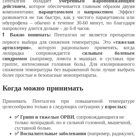
Пенталгин обладает
умеренным жаропонижающим
действием
, которое обеспечивается главным образом двумя
компонентами:
парацетамолом
и
напроксеном
. Эффект
развивается не так быстро, как у чистого парацетамола или
ибупрофена – обычно в течение 30-60 минут, но благодаря
напроксену длится дольше – до 6-8 часов.
❗ Важно понимать:
Пенталгин не является препаратом
первого выбора для снижения температуры. Это
«тяжелая
артиллерия»
, которую рационально применять, когда
лихорадка сопровождается
сильным болевым
синдромом
(например, ломота в мышцах и суставах при
гриппе, интенсивная головная боль). Для изолированного
снижения температуры без выраженной боли лучше выбрать
более простые и безопасные монопрепараты.
Когда можно принимать
Принимать Пенталгин при повышенной температуре
целесообразно только в следующих ситуациях у
взрослых
:
✅ Грипп и тяжелые ОРВИ
, сопровождающиеся не
только лихорадкой, но и сильной головной, мышечной,
суставной болью.
✅ Воспалительные заболевания
(например, радикулит,