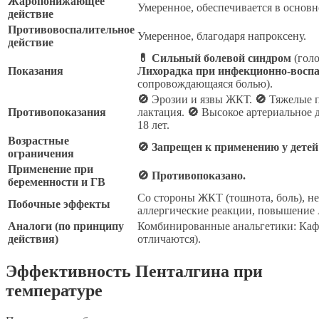
Жаропонижающее
Умеренное, обеспечивается в основ
действие
Противовоспалительное
Умеренное, благодаря напроксену.
действие
💊 Сильный болевой синдром
(голо
Показания
Лихорадка при инфекционно-восп
сопровождающаяся болью).
🚫
Эрозии и язвы ЖКТ.
🚫
Тяжелые п
Противопоказания
лактация.
🚫
Высокое артериальное 
18 лет.
Возрастные
🚫 Запрещен к применению у детей 
ограничения
Применение при
🚫 Противопоказано.
беременности и ГВ
Со стороны ЖКТ (тошнота, боль), н
Побочные эффекты
аллергические реакции, повышение 
Аналоги (по принципу
Комбинированные анальгетики: Каф
действия)
отличаются).
Эффективность Пенталгина при
температуре