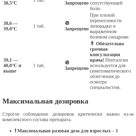
1 таб.
38,5°C
Запрещено
сопутствующей
боли.
При плохой
переносимости
38,6 —
🚫
1 таб.
лихорадки и
39,0°C
Запрещено
выраженном
болевом синдроме.
💊 Обязательна
срочная
консультация
39,1 —
врача!
Пенталгин
🚫
40,0°C и
1 таб.
используется для
Запрещено
выше
симптоматического
облегчения до
осмотра
специалистом.
Максимальная дозировка
Строгое соблюдение дозировок критически важно из-за
комплексного состава препарата.
❗ Максимальная разовая доза для взрослых
–
1