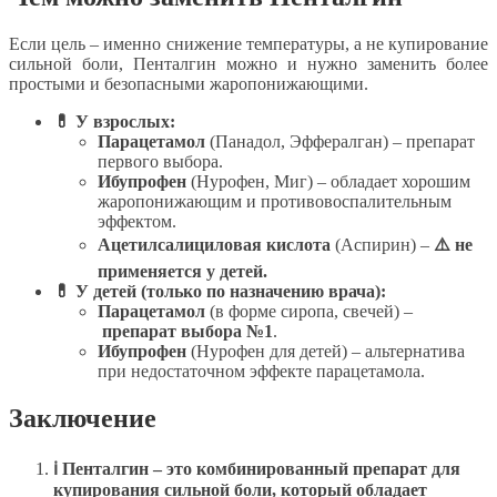
Если цель – именно снижение температуры, а не купирование
сильной боли, Пенталгин можно и нужно заменить более
простыми и безопасными жаропонижающими.
💊 У взрослых:
Парацетамол
(Панадол, Эффералган) – препарат
первого выбора.
Ибупрофен
(Нурофен, Миг) – обладает хорошим
жаропонижающим и противовоспалительным
эффектом.
Ацетилсалициловая кислота
(Аспирин) –
⚠️ не
применяется у детей.
💊 У детей (только по назначению врача):
Парацетамол
(в форме сиропа, свечей) –
препарат выбора №1
.
Ибупрофен
(Нурофен для детей) – альтернатива
при недостаточном эффекте парацетамола.
Заключение
ℹ Пенталгин – это комбинированный препарат для
купирования сильной боли, который обладает