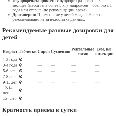
Ибупрофен/Напроксен:
Ибупрофен разрешен с 3
месяцев (масса тела более 5 кг), напроксен – обычно с 1
года или старше (по рекомендации врача).
Дротаверин:
Применение у детей младше 6 лет не
рекомендовано из-за недостатка данных.
Рекомендуемые разовые дозировки для
детей
Ректальные
В/м, в/в
Возраст
Таблетки
Сироп
Суспензия
свечи
инъекции
1-2 года
🚫
—
—
—
—
3-4 года
🚫
—
—
—
—
5-6 лет
🚫
—
—
—
—
7-8 лет
🚫
—
—
—
—
9-11 лет
🚫
—
—
—
—
12-14
🚫
—
—
—
—
лет
15+ лет
🚫
—
—
—
—
Кратность приема в сутки