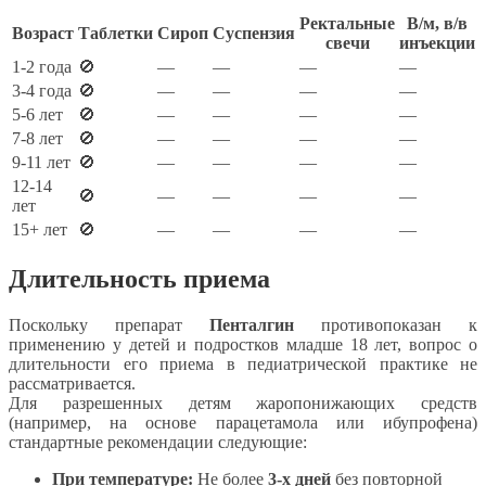
Ректальные
В/м, в/в
Возраст
Таблетки
Сироп
Суспензия
свечи
инъекции
1-2 года
🚫
—
—
—
—
3-4 года
🚫
—
—
—
—
5-6 лет
🚫
—
—
—
—
7-8 лет
🚫
—
—
—
—
9-11 лет
🚫
—
—
—
—
12-14
🚫
—
—
—
—
лет
15+ лет
🚫
—
—
—
—
Длительность приема
Поскольку препарат
Пенталгин
противопоказан к
применению у детей и подростков младше 18 лет, вопрос о
длительности его приема в педиатрической практике не
рассматривается.
Для разрешенных детям жаропонижающих средств
(например, на основе парацетамола или ибупрофена)
стандартные рекомендации следующие:
При температуре:
Не более
3-х дней
без повторной