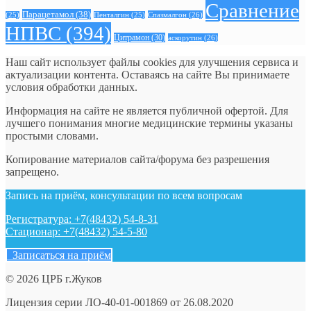
Сравнение
Парацетамол
(38)
Спазмалгон
(26)
(25)
Пенталгин
(25)
НПВС
(394)
Цитрамон
(30)
аскорутин
(26)
Наш сайт использует файлы cookies для улучшения сервиса и
актуализации контента. Оставаясь на сайте Вы принимаете
условия обработки данных.
Информация на сайте не является публичной офертой. Для
лучшего понимания многие медицинские термины указаны
простыми словами.
Копирование материалов сайта/форума без разрешения
запрещено.
Запись на приём, консультации по всем вопросам
Регистратура: +7(48432) 54-8-31
Стационар: +7(48432) 54-5-80
Записаться на приём
© 2026 ЦРБ г.Жуков
Лицензия серии ЛО-40-01-001869 от 26.08.2020