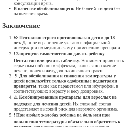
консультации врача.
В качестве обезболивающего:
Не более
5-ти дней
без
назначения врача.
Заключение
🚫
Пенталгин строго противопоказан детям до 18
лет.
Данное ограничение указано в официальной
инструкции по медицинскому применению препарата.
❗
Запрещено самостоятельно давать ребенку
Пенталгин или делить таблетку.
Это может привести к
серьезным побочным эффектам, включая поражение
печени, почек и желудочно-кишечного тракта.
💊
Для обезболивания и снижения температуры у
детей используйте только одобренные педиатрами
препараты,
такие как парацетамол или ибупрофен, в
соответствующих возрасту и весу дозировках.
⚠️
Комбинированные препараты для взрослых не
подходят для лечения детей.
Их сложный состав
представляет высокий риск для незрелого организма.
❗
При любых жалобах ребенка на боль или при
повышении температуры обязательно обратитесь к
педиатру
для постановки диагноза и назначения