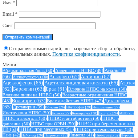
Имя
*
Email
*
Сайт
Отправляя комментарий, вы разрешаете сбор и обработку
персональных данных.
Политика конфиденциальности
.
Метки
Анальгин
Абдоминальная боль
(50)
Аллергия на НПВС
(49)
(66)
Аскофен
(65)
Аспирин
(67)
Ангиопротекторы
(30)
Ацеклофенак
(65)
Ацетилсалициловая кислота
(65)
Аэртал
(62)
Баралгин
(63)
Брал
(61)
Влияние НПВС на кровь
(50)
Влияние пищи на НПВС
(50)
Возрастные ограничения НПВС
Вольтарен
(63)
Диклофенак
(48)
Время действия НПВП
(47)
(65)
Дротаверин
(39)
Ибуклин
(26)
Ибупрофен
(29)
Индометацин
(27)
Инструкции НПВС
(50)
Кетонал
(27)
Кетопрофен
(28)
Кеторол
(26)
МИГ
(26)
НПВС и алкоголь
(50)
НПВС и антибиотики
(50)
НПВС и
давление
(50)
НПВС при ОРВИ
(50)
НПВС при беременности и
ГВ
(53)
НПВС при месячных
(51)
НПВС при температуре
(50)
Найз
(42)
Нимесил
(41)
Нимесулид
(32)
Найсулид
(26)
Напроксен
(25)
Нурофен