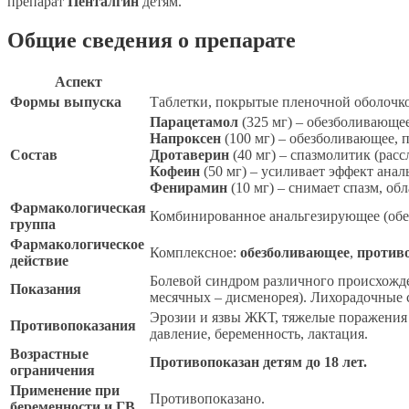
препарат
Пенталгин
детям.
Общие сведения о препарате
Аспект
Формы выпуска
Таблетки, покрытые пленочной оболочк
Парацетамол
(325 мг) – обезболивающ
Напроксен
(100 мг) – обезболивающее, 
Состав
Дротаверин
(40 мг) – спазмолитик (рас
Кофеин
(50 мг) – усиливает эффект анал
Фенирамин
(10 мг) – снимает спазм, о
Фармакологическая
Комбинированное анальгезирующее (обе
группа
Фармакологическое
Комплексное:
обезболивающее
,
против
действие
Болевой синдром различного происхожден
Показания
месячных – дисменорея). Лихорадочные 
Эрозии и язвы ЖКТ, тяжелые поражения 
Противопоказания
давление, беременность, лактация.
Возрастные
Противопоказан детям до 18 лет.
ограничения
Применение при
Противопоказано.
беременности и ГВ