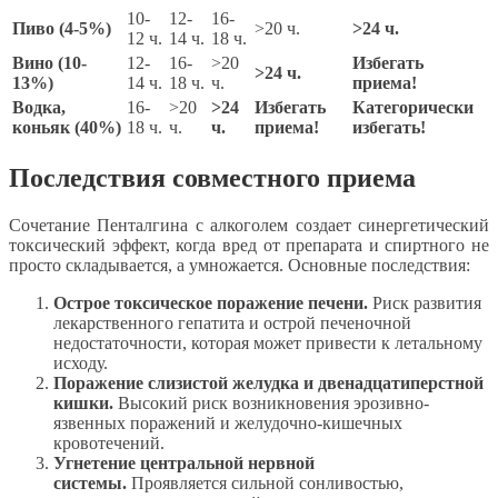
10-
12-
16-
Пиво (4-5%)
>20 ч.
>24 ч.
12 ч.
14 ч.
18 ч.
Вино (10-
12-
16-
>20
Избегать
>24 ч.
13%)
14 ч.
18 ч.
ч.
приема!
Водка,
16-
>20
>24
Избегать
Категорически
коньяк (40%)
18 ч.
ч.
ч.
приема!
избегать!
Последствия совместного приема
Сочетание Пенталгина с алкоголем создает синергетический
токсический эффект, когда вред от препарата и спиртного не
просто складывается, а умножается. Основные последствия:
Острое токсическое поражение печени.
Риск развития
лекарственного гепатита и острой печеночной
недостаточности, которая может привести к летальному
исходу.
Поражение слизистой желудка и двенадцатиперстной
кишки.
Высокий риск возникновения эрозивно-
язвенных поражений и желудочно-кишечных
кровотечений.
Угнетение центральной нервной
системы.
Проявляется сильной сонливостью,