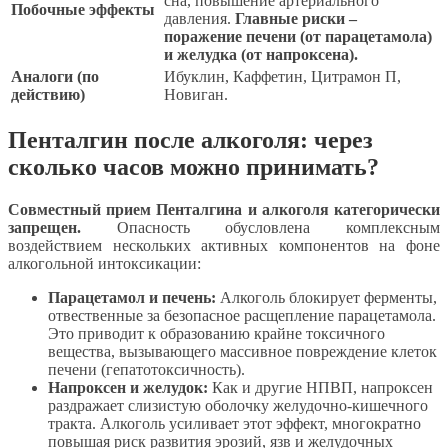
сна, повышение артериального
Побочные эффекты
давления.
Главные риски –
поражение печени (от парацетамола)
и желудка (от напроксена).
Аналоги (по
Ибуклин, Каффетин, Цитрамон П,
действию)
Новиган.
Пенталгин после алкоголя: через
сколько часов можно принимать?
Совместный прием Пенталгина и алкоголя категорически
запрещен.
Опасность обусловлена комплексным
воздействием нескольких активных компонентов на фоне
алкогольной интоксикации:
Парацетамол и печень:
Алкоголь блокирует ферменты,
отвественные за безопасное расщепление парацетамола.
Это приводит к образованию крайне токсичного
вещества, вызывающего массивное повреждение клеток
печени (гепатотоксичность).
Напроксен и желудок:
Как и другие НПВП, напроксен
раздражает слизистую оболочку желудочно-кишечного
тракта. Алкоголь усиливает этот эффект, многократно
повышая риск развития эрозий, язв и желудочных