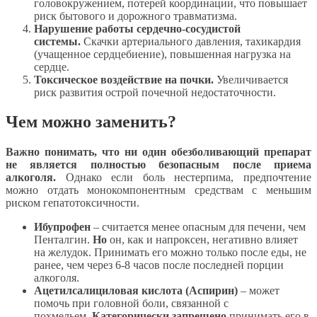
головокружением, потерей координации, что повышает
риск бытового и дорожного травматизма.
Нарушение работы сердечно-сосудистой
системы.
Скачки артериального давления, тахикардия
(учащенное сердцебиение), повышенная нагрузка на
сердце.
Токсическое воздействие на почки.
Увеличивается
риск развития острой почечной недостаточности.
Чем можно заменить?
Важно понимать, что ни один обезболивающий препарат
не является полностью безопасным после приема
алкоголя.
Однако если боль нестерпима, предпочтение
можно отдать монокомпонентным средствам с меньшим
риском гепатотоксичности.
Ибупрофен
– считается менее опасным для печени, чем
Пенталгин.
Но
он, как и напроксен, негативно влияет
на желудок. Принимать его можно только после еды, не
ранее, чем через 6-8 часов после последней порции
алкоголя.
Ацетилсалициловая кислота (Аспирин)
– может
помочь при головной боли, связанной с
похмельем.
Категорически запрещено
принимать его в