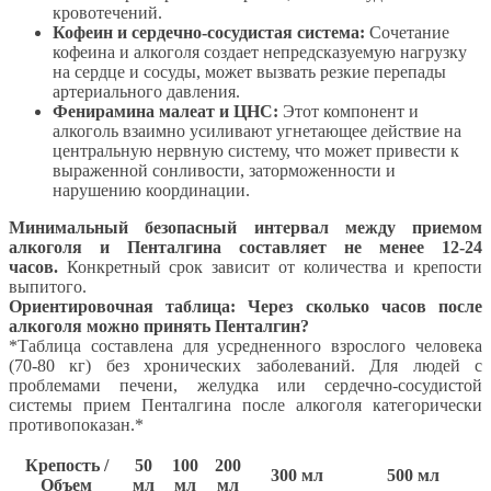
кровотечений.
Кофеин и сердечно-сосудистая система:
Сочетание
кофеина и алкоголя создает непредсказуемую нагрузку
на сердце и сосуды, может вызвать резкие перепады
артериального давления.
Фенирамина малеат и ЦНС:
Этот компонент и
алкоголь взаимно усиливают угнетающее действие на
центральную нервную систему, что может привести к
выраженной сонливости, заторможенности и
нарушению координации.
Минимальный безопасный интервал между приемом
алкоголя и Пенталгина составляет не менее 12-24
часов.
Конкретный срок зависит от количества и крепости
выпитого.
Ориентировочная таблица: Через сколько часов после
алкоголя можно принять Пенталгин?
*Таблица составлена для усредненного взрослого человека
(70-80 кг) без хронических заболеваний. Для людей с
проблемами печени, желудка или сердечно-сосудистой
системы прием Пенталгина после алкоголя категорически
противопоказан.*
Крепость /
50
100
200
300 мл
500 мл
Объем
мл
мл
мл