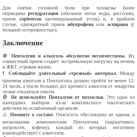
Для снятия головной боли при похмелье более
оправданы
регидратация
(обильное питье воды, рассолов),
прием
сорбентов
(активированный уголь) и, в крайнем
случае, однократный прием
ибупрофена
или
аспирина
(с
большой осторожностью).
Заключение
🚫
Пенталгин и алкоголь абсолютно несовместимы.
Их
совместный прием создает экстремальную нагрузку на печень
и ЖКТ, угрожая жизни.
❗
Соблюдайте длительный «трезвый» интервал.
Между
приемом алкоголя и Пенталгина должно пройти не менее 12-
24 часов, а после больших доз крепкого алкоголя от лекарства
лучше отказаться совсем.
🚫
Не используйте Пенталгин от похмелья.
Это один из
наихудших выборов из-за комплексного токсического
действия на ослабленный организм.
⚠️
Помните о составе.
Опасность обусловлена не одним, а
несколькими компонентами Пенталгина (парацетамол,
напроксен, кофеин), каждый из которых негативно
взаимодействует с алкоголем.