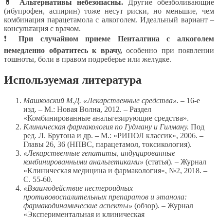
💊
Альтернативы небезопасны.
Другие обезболивающие
(ибупрофен, аспирин) тоже несут риски, но меньшие, чем
комбинация парацетамола с алкоголем. Идеальный вариант –
консультация с врачом.
❗
При случайном приеме Пенталгина с алкоголем
немедленно обратитесь к врачу,
особенно при появлении
тошноты, боли в правом подреберье или желудке.
Используемая литература
Машковский М.Д. «Лекарственные средства».
– 16-е
изд. – М.: Новая Волна, 2012. – Раздел
«Комбинированные анальгезирующие средства».
Клиническая фармакология по Гудману и Гилману.
Под
ред. Л. Брутона и др. – М.: «РИПОЛ классик», 2006. –
Главы 26, 36 (НПВС, парацетамол, токсикология).
«Лекарственные гепатиты, индуцированные
комбинированными анальгетиками»
(статья). – Журнал
«Клиническая медицина и фармакология», №2, 2018. –
С. 55-60.
«Взаимодействие нестероидных
противовоспалительных препаратов и этанола:
фармакодинамические аспекты»
(обзор). – Журнал
«Экспериментальная и клиническая