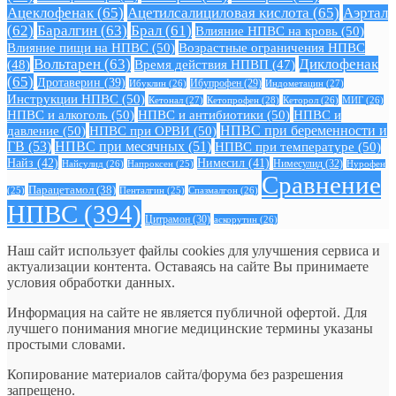
Ацеклофенак
(65)
Ацетилсалициловая кислота
(65)
Аэртал
(62)
Баралгин
(63)
Брал
(61)
Влияние НПВС на кровь
(50)
Влияние пищи на НПВС
(50)
Возрастные ограничения НПВС
Вольтарен
(63)
Диклофенак
(48)
Время действия НПВП
(47)
(65)
Дротаверин
(39)
Ибуклин
(26)
Ибупрофен
(29)
Индометацин
(27)
Инструкции НПВС
(50)
Кетонал
(27)
Кетопрофен
(28)
Кеторол
(26)
МИГ
(26)
НПВС и алкоголь
(50)
НПВС и антибиотики
(50)
НПВС и
давление
(50)
НПВС при ОРВИ
(50)
НПВС при беременности и
ГВ
(53)
НПВС при месячных
(51)
НПВС при температуре
(50)
Найз
(42)
Нимесил
(41)
Нимесулид
(32)
Найсулид
(26)
Напроксен
(25)
Нурофен
Сравнение
Парацетамол
(38)
Спазмалгон
(26)
(25)
Пенталгин
(25)
НПВС
(394)
Цитрамон
(30)
аскорутин
(26)
Наш сайт использует файлы cookies для улучшения сервиса и
актуализации контента. Оставаясь на сайте Вы принимаете
условия обработки данных.
Информация на сайте не является публичной офертой. Для
лучшего понимания многие медицинские термины указаны
простыми словами.
Копирование материалов сайта/форума без разрешения
запрещено.