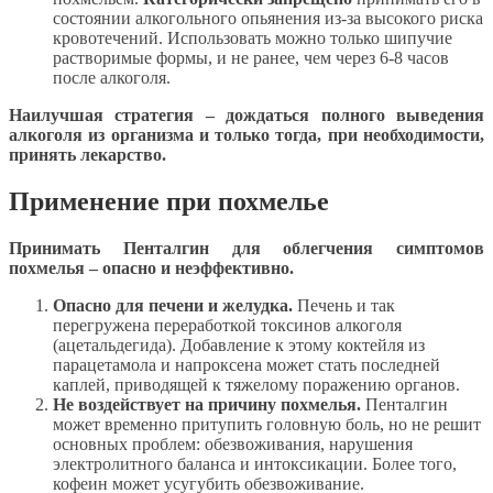
состоянии алкогольного опьянения из-за высокого риска
кровотечений. Использовать можно только шипучие
растворимые формы, и не ранее, чем через 6-8 часов
после алкоголя.
Наилучшая стратегия – дождаться полного выведения
алкоголя из организма и только тогда, при необходимости,
принять лекарство.
Применение при похмелье
Принимать Пенталгин для облегчения симптомов
похмелья – опасно и неэффективно.
Опасно для печени и желудка.
Печень и так
перегружена переработкой токсинов алкоголя
(ацетальдегида). Добавление к этому коктейля из
парацетамола и напроксена может стать последней
каплей, приводящей к тяжелому поражению органов.
Не воздействует на причину похмелья.
Пенталгин
может временно притупить головную боль, но не решит
основных проблем: обезвоживания, нарушения
электролитного баланса и интоксикации. Более того,
кофеин может усугубить обезвоживание.