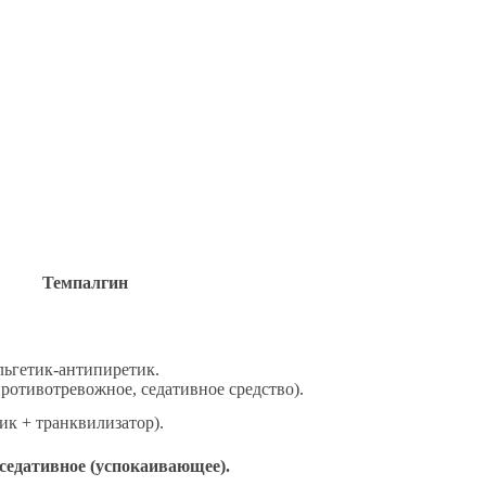
Темпалгин
льгетик-антипиретик.
ротивотревожное, седативное средство).
к + транквилизатор).
едативное (успокаивающее).