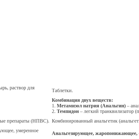
ырь, раствор для
Таблетки.
Комбинация двух веществ:
1.
Метамизол натрия (Анальгин)
– ана
2.
Темпидон
– легкий транквилизатор (п
ые препараты (НПВС).
Комбинированный анальгетик (анальгети
рующее, умеренное
Анальгезирующее, жаропонижающее, с