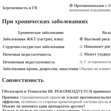
🚫
Противопоказан
в II
Беременность и ГВ
жизненным показаниям.
При хронических заболеваниях
Хроническое заболевание
Воль
Заболевания ЖКТ (гастрит, язва)
🚫
Высокий риск
⚠️
Повышает рис
Сердечно-сосудистые заболевания
⚠️
Может ухудшат
Почечная недостаточность
⚠️ С осторожност
Печеночная недостаточность
Заболевания крови, депрессия, миастения
Обычно не влияет
Совместимость
❗ Вольтарен и Темпалгин НЕ РЕКОМЕНДУЕТСЯ принимать о
Причина:
Одновременный прием
не усилит противовоспали
эффектов
, особенно со стороны кроветворной системы (из-за
Можно ли заменить один препаратом другим?
Только если боль не связана с воспалением.
Темпалгин не зам