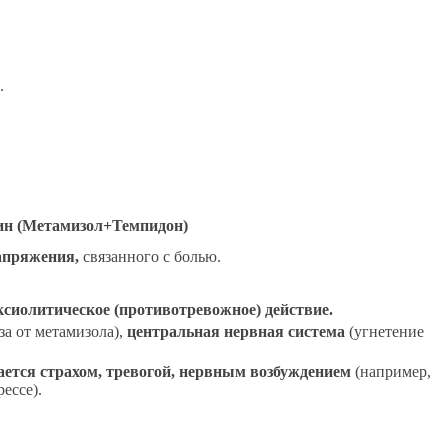
.
ин (Метамизол+Темпидон)
апряжения,
связанного с болью.
сиолитическое (противотревожное) действие.
за от метамизола),
центральная нервная система
(угнетение
ается страхом, тревогой, нервным возбуждением
(например,
ессе).