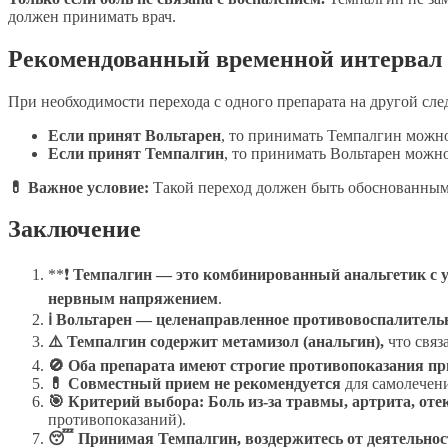
должен принимать врач.
Рекомендованный временной интервал
При необходимости перехода с одного препарата на другой сле
Если принят Вольтарен
, то принимать Темпалгин можно
Если принят Темпалгин
, то принимать Вольтарен можно
💊 Важное условие:
Такой переход должен быть обоснованным 
Заключение
**❗
Темпалгин — это комбинированный анальгетик с
нервным напряжением
.
ℹ Вольтарен — целенаправленное противовоспалительн
⚠️ Темпалгин содержит метамизол (анальгин),
что связ
🚫 Оба препарата имеют строгие противопоказания пр
💊 Совместный прием не рекомендуется
для самолечени
🎯 Критерий выбора:
Боль из-за травмы, артрита, оте
противопоказаний).
😴 Принимая Темпалгин, воздержитесь от деятельнос