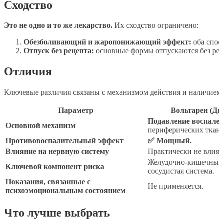
Сходство
Это не одно и то же лекарство.
Их сходство ограничено:
Обезболивающий и жаропонижающий эффект:
оба спо
Отпуск без рецепта:
основные формы отпускаются без ре
Отличия
Ключевые различия связаны с механизмом действия и наличием
Параметр
Вольтарен (Д
Подавление воспал
Основной механизм
периферических ткан
Противовоспалительный эффект
✅ Мощный.
Влияние на нервную систему
Практически не влия
Желудочно-кишечный
Ключевой компонент риска
сосудистая система.
Показания, связанные с
Не применяется.
психоэмоциональным состоянием
Что лучше выбрать