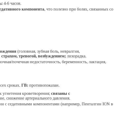
ь:
4-6 часов.
седативного компонента
, что полезно при болях, связанных со
хождения
(головная, зубная боль, невралгия,
страхом, тревогой, возбуждением;
лихорадка.
очная/почечная недостаточность, беременность, лактация,
сех сроках.
ГВ:
противопоказан.
к угнетения кроветворения;
связаны с
ие, снижение артериального давления.
ии с седативными компонентами (например, Пенталгин IC̶N в