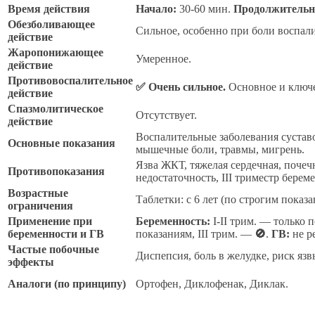
Время действия
Начало:
30-60 мин.
Продолжительн
Обезболивающее
Сильное, особенно при боли воспали
действие
Жаропонижающее
Умеренное.
действие
Противовоспалительное
✅ Очень сильное.
Основное и ключе
действие
Спазмолитическое
Отсутствует.
действие
Воспалительные заболевания сустав
Основные показания
мышечные боли, травмы, мигрень.
Язва ЖКТ, тяжелая сердечная, почеч
Противопоказания
недостаточность, III триместр берем
Возрастные
Таблетки: с 6 лет (по строгим показа
ограничения
Применение при
Беременность:
I-II трим. — только
беременности и ГВ
показаниям, III трим. —
🚫
.
ГВ:
не р
Частые побочные
Диспепсия, боль в желудке, риск яз
эффекты
Аналоги (по принципу)
Ортофен, Диклофенак, Диклак.