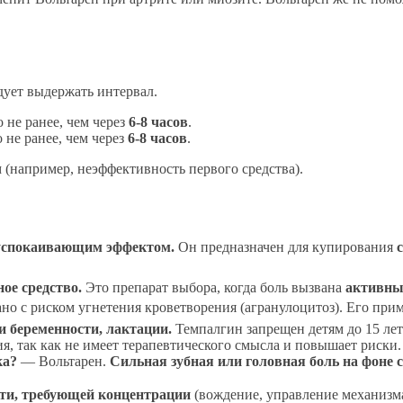
дует выдержать интервал.
 не ранее, чем через
6-8 часов
.
 не ранее, чем через
6-8 часов
.
(например, неэффективность первого средства).
 успокаивающим эффектом.
Он предназначен для купирования
ое средство.
Это препарат выбора, когда боль вызвана
активны
ано с риском угнетения кроветворения (агранулоцитоз). Его пр
и беременности, лактации.
Темпалгин запрещен детям до 15 лет
я, так как не имеет терапевтического смысла и повышает риски.
ка?
— Вольтарен.
Сильная зубная или головная боль на фоне с
ти, требующей концентрации
(вождение, управление механизма