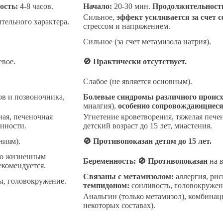
ость:
4-8 часов.
Начало:
20-30 мин.
Продолжительност
Сильное,
эффект усиливается за счет 
тельного характера.
стрессом и напряжением.
Сильное (за счет метамизола натрия).
вое.
🚫 Практически отсутствует.
Слабое (не является основным).
ов и позвоночника,
Болевые синдромы различного проис
миалгия),
особенно сопровождающиеся 
ная, печеночная
Угнетение кроветворения, тяжелая печен
енности.
детский возраст до 15 лет, миастения.
ниям).
🚫 Противопоказан детям до 15 лет.
 по жизненным
Беременность:
🚫 Противопоказан
на в
екомендуется.
Связаны с метамизолом:
аллергия, рис
вы, головокружение.
темпидоном:
сонливость, головокружен
Анальгин (только метамизол), комбинац
некоторых составах).