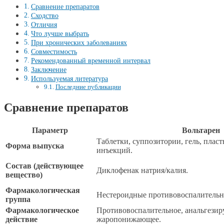
Сравнение препаратов
Сходство
Отличия
Что лучше выбрать
При хронических заболеваниях
Совместимость
Рекомендованный временной интервал
Заключение
Используемая литература
Последние публикации
Сравнение препаратов
Параметр
Вольтарен
Таблетки, суппозитории, гель, пласт
Форма выпуска
инъекций.
Состав (действующее
Диклофенак натрия/калия.
вещество)
Фармакологическая
Нестероидные противовоспалительн
группа
Фармакологическое
Противовоспалительное, анальгези
действие
жаропонижающее.