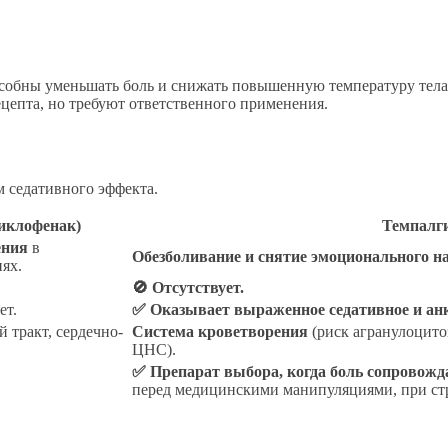
собны уменьшать боль и снижать повышенную температуру тела
цепта, но требуют ответственного применения.
 седативного эффекта.
иклофенак)
Темпалг
ения
в
Обезболивание и снятие эмоционального н
ях.
🚫 Отсутствует.
ет.
✅ Оказывает выраженное седативное и анк
 тракт, сердечно-
Система кроветворения
(риск агранулоцито
ЦНС).
✅ Препарат выбора, когда боль сопровожд
перед медицинскими манипуляциями, при стр