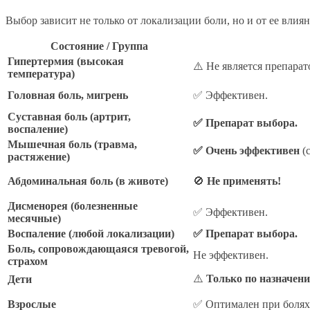
Выбор зависит не только от локализации боли, но и от ее влия
Состояние / Группа
Гипертермия (высокая
⚠️ Не является препарат
температура)
Головная боль, мигрень
✅ Эффективен.
Суставная боль (артрит,
✅ Препарат выбора.
воспаление)
Мышечная боль (травма,
✅ Очень эффективен
(с
растяжение)
Абдоминальная боль (в животе)
🚫
Не применять!
Дисменорея (болезненные
✅ Эффективен.
месячные)
Воспаление (любой локализации)
✅ Препарат выбора.
Боль, сопровождающаяся тревогой,
Не эффективен.
страхом
⚠️
Только по назначен
Дети
Взрослые
✅ Оптимален при болях 