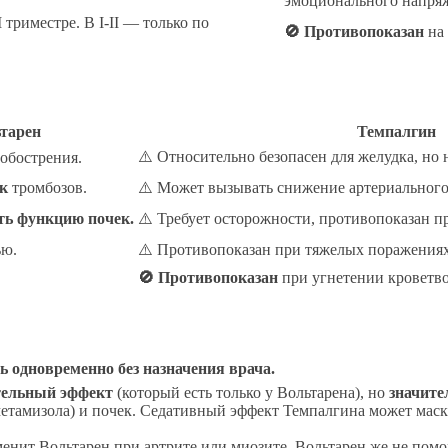
эмоционального напря
I триместре. В I-II — только по
🚫 Противопоказан
на 
тарен
Темпалгин
⚠️ Относительно безопасен для желудка, но 
обострения.
к
тромбозов.
⚠️ Может вызывать снижение артериального
ь функцию почек.
⚠️ Требует осторожности, противопоказан п
ью.
⚠️ Противопоказан при тяжелых поражениях
.
🚫 Противопоказан
при угнетении кроветво
дновременно без назначения врача.
тельный эффект
(который есть только у Вольтарена), но
значите
 метамизола) и почек. Седативный эффект Темпалгина может мас
енит Вольтарен при артрите или миозите. Вольтарен же не помож