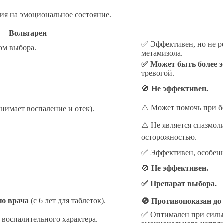
ния на эмоциональное состояние.
Вольтарен
✅ Эффективен, но не ре
ом выбора.
метамизола.
✅ Может быть более 
тревогой.
🚫
Не эффективен.
⚠️ Может помочь при бо
нимает воспаление и отек).
⚠️ Не является спазмол
осторожностью.
✅ Эффективен, особенн
🚫
Не эффективен.
✅ Препарат выбора.
ию врача
(с 6 лет для таблеток).
🚫 Противопоказан до 
✅ Оптимален при сильн
воспалительного характера.