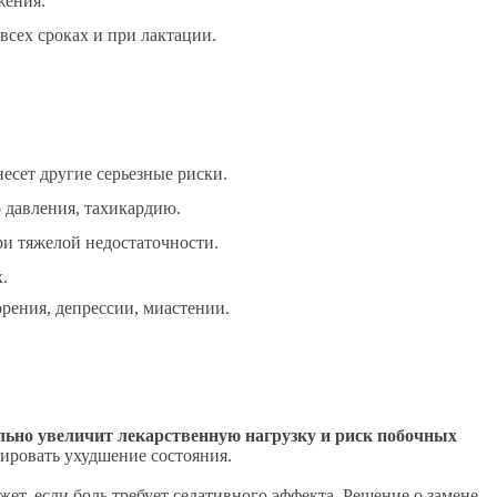
жения.
всех сроках и при лактации.
несет другие серьезные риски.
 давления, тахикардию.
ри тяжелой недостаточности.
.
рения, депрессии, миастении.
льно увеличит лекарственную нагрузку и риск побочных
кировать ухудшение состояния.
ет, если боль требует седативного эффекта. Решение о замене