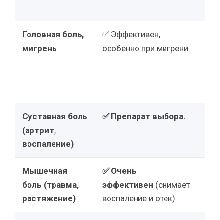
про
Головная боль,
✅ Эффективен,
⚠️ 
мигрень
особенно при мигрени.
явл
спе
сре
бол
Суставная боль
✅ Препарат выбора.
🚫
Н
(артрит,
воспаление)
Мышечная
✅ Очень
🚫
Н
боль (травма,
эффективен
(снимает
растяжение)
воспаление и отек).