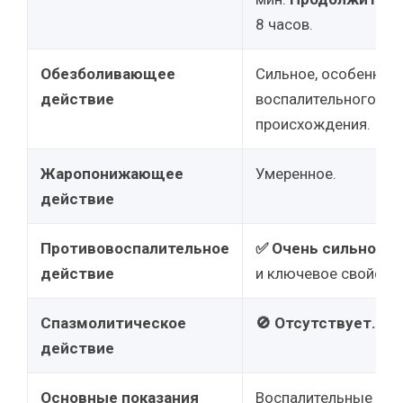
8 часов.
Обезболивающее
Сильное, особенно п
действие
воспалительного
происхождения.
Жаропонижающее
Умеренное.
действие
Противовоспалительное
✅ Очень сильное.
О
действие
и ключевое свойство
Спазмолитическое
🚫 Отсутствует.
действие
Основные показания
Воспалительные заб