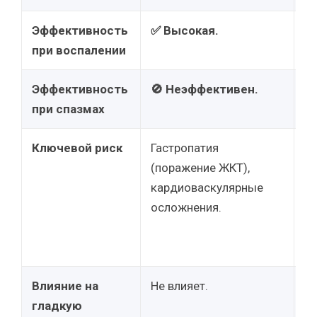
Эффективность
✅ Высокая.

при воспалении
Эффективность
🚫 Неэффективен.
✅
при спазмах
Ключевой риск
Гастропатия
У
(поражение ЖКТ),
к
кардиоваскулярные
(
осложнения.
ре
о
Ал
Влияние на
Не влияет.
П
гладкую
д