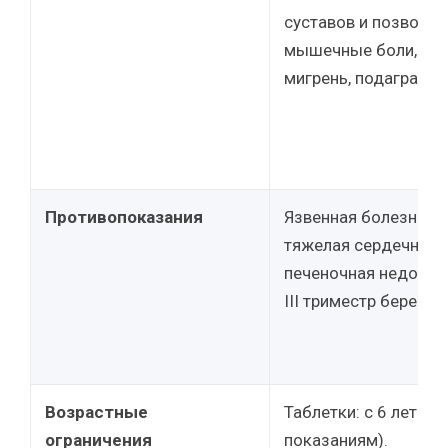
суставов и позвоноч
мышечные боли, тра
мигрень, подагра.
Противопоказания
Язвенная болезнь Ж
тяжелая сердечная, 
печеночная недоста
III триместр беремен
Возрастные
Таблетки: с 6 лет (п
ограничения
показаниям).