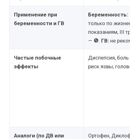
Применение при
Беременность:
I-II
беременности и ГВ
только по жизненн
показаниям, III трим.
—
🚫
.
ГВ:
не рекомен
Частые побочные
Диспепсия, боль в э
эффекты
риск язвы, головокр
Аналоги (по ДВ или
Ортофен, Диклофена