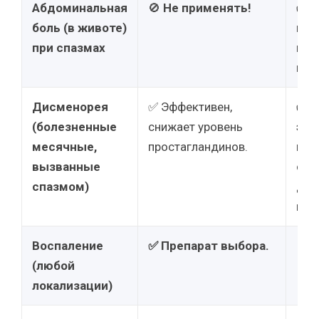
Абдоминальная
🚫
Не применять!
✅ П
боль (в животе)
выб
при спазмах
киш
кол
Дисменорея
✅ Эффективен,
✅ О
(болезненные
снижает уровень
эфф
месячные,
простагландинов.
пря
вызванные
спа
спазмом)
дей
мус
Воспаление
✅ Препарат выбора.
🚫
Н
(любой
локализации)