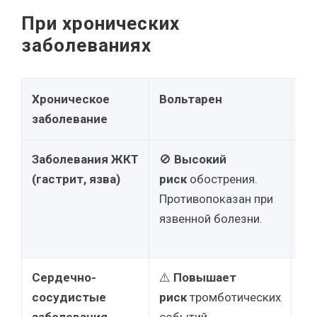
При хронических
заболеваниях
Хроническое
Вольтарен
Сп
заболевание
Заболевания ЖКТ
🚫
Высокий
⚠️
(гастрит, язва)
риск
обострения.
бе
Противопоказан при
сл
язвенной болезни.
но
се
Сердечно-
⚠️
Повышает
⚠️
сосудистые
риск
тромботических
та