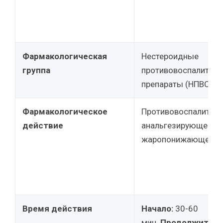
Фармакологическая
Нестероидные
группа
противовоспалител
препараты (НПВС).
Фармакологическое
Противовоспалитель
действие
анальгезирующее, у
жаропонижающее.
Время действия
Начало:
30-60
мин.
Продолжитель