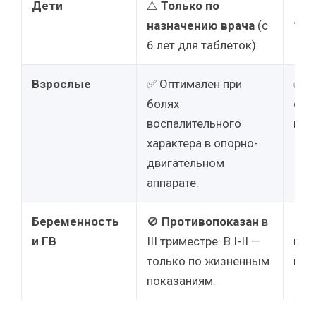
Дети
⚠️
Только по
🚫 
назначению врача
(с
15 
6 лет для таблеток).
Взрослые
✅ Оптимален при
✅ О
болях
спа
воспалительного
вну
характера в опорно-
двигательном
аппарате.
Беременность
🚫
Противопоказан
в
🚫 
и ГВ
III триместре. В I-II —
все
только по жизненным
кор
показаниям.