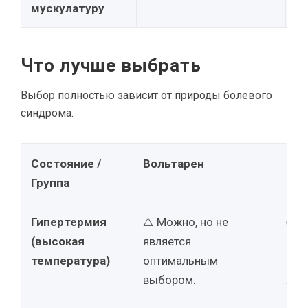
мускулатуру
Что лучше выбрать
Выбор полностью зависит от природы болевого
синдрома.
Состояние /
Вольтарен
Спа
Группа
Гипертермия
⚠️ Можно, но не
✅ Э
(высокая
является
мет
температура)
оптимальным
рек
выбором.
жар
пер