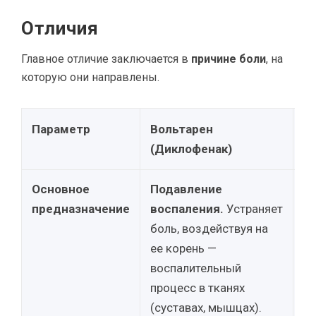
Отличия
Главное отличие заключается в
причине боли
, на
которую они направлены.
Параметр
Вольтарен
С
(Диклофенак)
(
Основное
Подавление
С
предназначение
воспаления.
Устраняет
с
боль, воздействуя на
р
ее корень —
с
воспалительный
м
процесс в тканях
ор
(суставах, мышцах).