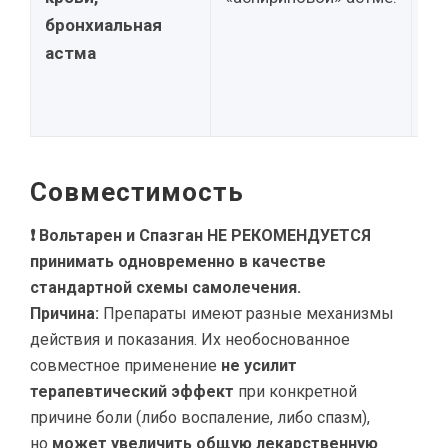
бронхиальная
уг
астма
кр
ск
бр
Совместимость
❗ Вольтарен и Спазган НЕ РЕКОМЕНДУЕТСЯ
принимать одновременно в качестве
стандартной схемы самолечения.
Причина:
Препараты имеют разные механизмы
действия и показания. Их необоснованное
совместное применение
не усилит
терапевтический эффект
при конкретной
причине боли (либо воспаление, либо спазм),
но
может увеличить общую лекарственную