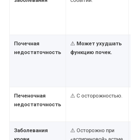
заболевания
событий.
сн
ар
да
ос
Почечная
⚠️
Может ухудшать
⚠️
недостаточность
функцию почек.
ос
пр
тя
не
Печеночная
⚠️ С осторожностью.
⚠️
недостаточность
пр
по
Заболевания
⚠️ Осторожно при
🚫
крови,
«аспириновой» астме.
Пр