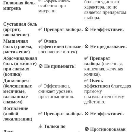
✅ Эффективен,
боль сосудистого
Головная боль,
особенно при
характера, но не
мигрень
мигрени.
является препаратом
выбора.
Суставная боль
(артрит,
✅ Препарат выбора.
🚫
Не эффективен.
воспаление)
Мышечная
✅ Очень
боль (травма,
эффективен
(снимает
🚫
Не предназначен.
растяжение)
воспаление и отек).
Абдоминальная
✅ Препарат
боль (в животе)
выбора
(почечная,
🚫
Не применять!
при спазмах
кишечная, желчная
(колика)
колика).
Дисменорея
✅ Очень
(болезненные
✅ Эффективен,
эффективен
благодаря
месячные,
снижает уровень
прямому
вызванные
простагландинов.
спазмолитическому
спазмом)
действию.
Воспаление
(любой
✅ Препарат выбора.
🚫
Не эффективен.
локализации)
⚠️
Только по
🚫 Противопоказан
Дети