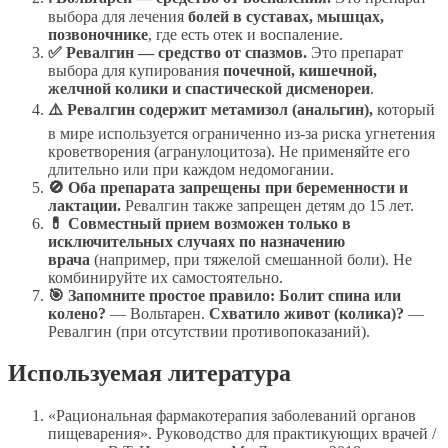
выбора для лечения
болей в суставах, мышцах,
позвоночнике
, где есть отек и воспаление.
✅ Ревалгин — средство от спазмов.
Это препарат
выбора для купирования
почечной, кишечной,
желчной колики и спастической дисменореи
.
⚠️ Ревалгин содержит метамизол (анальгин),
который
в мире используется ограниченно из-за риска угнетения
кроветворения (агранулоцитоза). Не применяйте его
длительно или при каждом недомогании.
🚫 Оба препарата запрещены при беременности и
лактации.
Ревалгин также запрещен детям до 15 лет.
💊 Совместный прием возможен только в
исключительных случаях по назначению
врача
(например, при тяжелой смешанной боли). Не
комбинируйте их самостоятельно.
🎯 Запомните простое правило:
Болит спина или
колено?
— Вольтарен.
Схватило живот (колика)?
—
Ревалгин (при отсутствии противопоказаний).
Используемая литература
«Рациональная фармакотерапия заболеваний органов
пищеварения». Руководство для практикующих врачей /