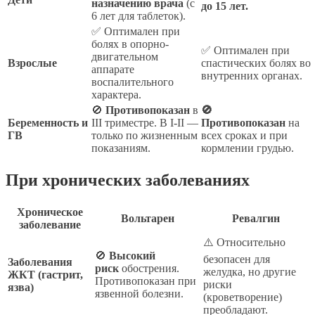
назначению врача
(с
до 15 лет.
6 лет для таблеток).
✅ Оптимален при
болях в опорно-
✅ Оптимален при
двигательном
Взрослые
спастических болях во
аппарате
внутренних органах.
воспалительного
характера.
🚫
Противопоказан
в
🚫
Беременность и
III триместре. В I-II —
Противопоказан
на
ГВ
только по жизненным
всех сроках и при
показаниям.
кормлении грудью.
При хронических заболеваниях
Хроническое
Вольтарен
Ревалгин
заболевание
⚠️ Относительно
🚫
Высокий
безопасен для
Заболевания
риск
обострения.
желудка, но другие
ЖКТ (гастрит,
Противопоказан при
риски
язва)
язвенной болезни.
(кроветворение)
преобладают.