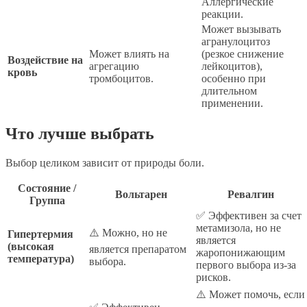
Аллергические
реакции.
Может вызывать
агранулоцитоз
Может влиять на
(резкое снижение
Воздействие на
агрегацию
лейкоцитов),
кровь
тромбоцитов.
особенно при
длительном
применении.
Что лучше выбрать
Выбор целиком зависит от природы боли.
Состояние /
Вольтарен
Ревалгин
Группа
✅ Эффективен за счет
метамизола, но не
⚠️ Можно, но не
Гипертермия
является
(высокая
является препаратом
жаропонижающим
температура)
выбора.
первого выбора из-за
рисков.
⚠️ Может помочь, если