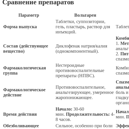
Сравнение препаратов
Параметр
Вольтарен
Таблетки, суппозитории,
Форма выпуска
гель, пластырь, раствор для
Таблет
инъекций.
Комби
1.
Мет
Состав (действующее
Диклофенак натрия/калия
анальг
вещество)
(однокомпонентный).
2.
Пит
спазмо
Нестероидные
Фармакологическая
Комби
противовоспалительные
группа
спазмо
препараты (НПВС).
Спазм
Противовоспалительное,
аналь
Фармакологическое
анальгезирующее, умеренное
боль и
действие
жаропонижающее.
гладк
органо
Начало:
30-60
Начал
Время действия
мин.
Продолжительность:
4-
мин.
П
8 часов.
Обезболивающее
Сильное, особенно при боли
Эффек