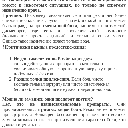
вместе в некоторых ситуациях, но только по строгому
назначению врача.
Причина:
Поскольку механизмы действия различны (одно
снимает воспаление, другое — спазм), их комбинация может
быть оправдана при
смешанной боли
, например, при тяжелой
дисменорее, где есть и воспалительный компонент
(повышение простагландинов), и сильный спазм матки.
Однако такое назначение делает только врач.
❗ Критически важные предостережения:
Не для самолечения.
Комбинация двух
сильнодействующих препаратов значительно
увеличивает общую лекарственную нагрузку и риск
побочных эффектов.
Разные точки приложения.
Если боль чисто
воспалительная (артрит) или чисто спастическая
(колика), комбинация не нужна и нерациональна.
Можно ли заменить один препарат другим?
Нет, это не взаимозаменяемые препараты.
Они
предназначены для
разных видов боли
. Ревалгин не поможет
при артрите, а Вольтарен бесполезен при почечной колике.
Замена возможна только при изменении характера боли, что
должен оценить врач.