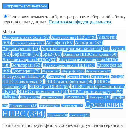
Отправляя комментарий, вы разрешаете сбор и обработку
персональных данных.
Политика конфиденциальности
.
Метки
Анальгин
Абдоминальная боль
(50)
Аллергия на НПВС
(49)
(66)
Аскофен
(65)
Аспирин
(67)
Ангиопротекторы
(30)
Ацеклофенак
(65)
Ацетилсалициловая кислота
(65)
Аэртал
(62)
Баралгин
(63)
Брал
(61)
Влияние НПВС на кровь
(50)
Влияние пищи на НПВС
(50)
Возрастные ограничения НПВС
Вольтарен
(63)
Диклофенак
(48)
Время действия НПВП
(47)
(65)
Дротаверин
(39)
Ибуклин
(26)
Ибупрофен
(29)
Индометацин
(27)
Инструкции НПВС
(50)
Кетонал
(27)
Кетопрофен
(28)
Кеторол
(26)
МИГ
(26)
НПВС и алкоголь
(50)
НПВС и антибиотики
(50)
НПВС и
давление
(50)
НПВС при ОРВИ
(50)
НПВС при беременности и
ГВ
(53)
НПВС при месячных
(51)
НПВС при температуре
(50)
Найз
(42)
Нимесил
(41)
Нимесулид
(32)
Найсулид
(26)
Напроксен
(25)
Нурофен
Сравнение
Парацетамол
(38)
Спазмалгон
(26)
(25)
Пенталгин
(25)
НПВС
(394)
Цитрамон
(30)
аскорутин
(26)
Наш сайт использует файлы cookies для улучшения сервиса и