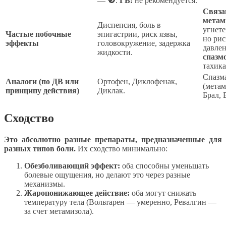
—
🚫
.
ГВ:
не рекомендуется.
Связа
метам
Диспепсия, боль в
угнете
Частые побочные
эпигастрии, риск язвы,
но рис
эффекты
головокружение, задержка
давле
жидкости.
спазм
тахика
Спазм
Аналоги (по ДВ или
Ортофен, Диклофенак,
(мета
принципу действия)
Диклак.
Брал, 
Сходство
Это абсолютно разные препараты, предназначенные для
разных типов боли.
Их сходство минимально:
Обезболивающий эффект:
оба способны уменьшать
болевые ощущения, но делают это через разные
механизмы.
Жаропонижающее действие:
оба могут снижать
температуру тела (Вольтарен — умеренно, Ревалгин —
за счет метамизола).