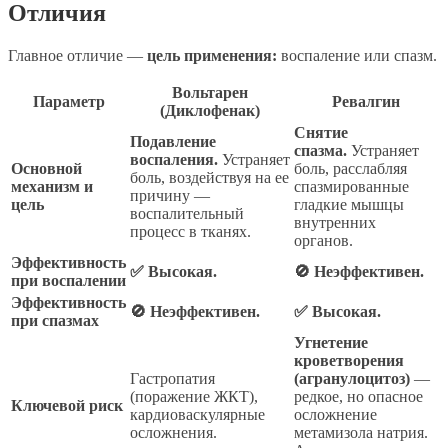
Отличия
Главное отличие —
цель применения:
воспаление или спазм.
Вольтарен
Параметр
Ревалгин
(Диклофенак)
Снятие
Подавление
спазма.
Устраняет
воспаления.
Устраняет
Основной
боль, расслабляя
боль, воздействуя на ее
механизм и
спазмированные
причину —
цель
гладкие мышцы
воспалительный
внутренних
процесс в тканях.
органов.
Эффективность
✅ Высокая.
🚫 Неэффективен.
при воспалении
Эффективность
🚫 Неэффективен.
✅ Высокая.
при спазмах
Угнетение
кроветворения
Гастропатия
(агранулоцитоз)
—
(поражение ЖКТ),
редкое, но опасное
Ключевой риск
кардиоваскулярные
осложнение
осложнения.
метамизола натрия.