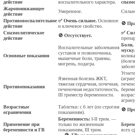
действие
воспалительного характера.
спазм
Жаропонижающее
Умеренное.
Сильно
действие
Противовоспалительное
✅ Очень сильное.
Основное
🚫 Пр
действие
и ключевое свойство.
Спазмолитическое
✅ Сил
🚫 Отсутствует.
действие
препар
Боли,
Воспалительные заболевания
муску
суставов и позвоночника,
Основные показания
колика
мышечные боли, травмы,
(болез
мигрень, подагра.
забол
Угнет
Язвенная болезнь ЖКТ,
(агран
тяжелая сердечная, почечная,
печено
Противопоказания
печеночная недостаточность,
береме
III триместр беременности.
возрас
аграну
Возрастные
Таблетки: с 6 лет (по строгим
🚫 Про
ограничения
показаниям).
Беременность:
I-II трим. —
Применение при
только по жизненным
Берем
беременности и ГВ
показаниям, III трим.
всех с