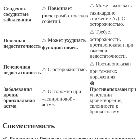
⚠️ Может вызывать
⚠️
Повышает
Сердечно-
тахикардию,
сосудистые
риск
тромботических
снижение АД. С
заболевания
событий.
осторожностью.
⚠️ Требует
осторожности,
⚠️
Может ухудшать
Почечная
противопоказан при
недостаточность
функцию почек.
тяжелой
недостаточности.
⚠️ Противопоказан
Печеночная
⚠️ С осторожностью.
при тяжелых
недостаточность
поражениях.
🚫
Заболевания
Противопоказан
при
⚠️ Осторожно при
крови,
угнетении
«аспириновой»
бронхиальная
кроветворения,
астме.
астма
склонности к
бронхоспазму.
Совместимость
✅ Вольтарен и Ревалгин теоретически можно принимать