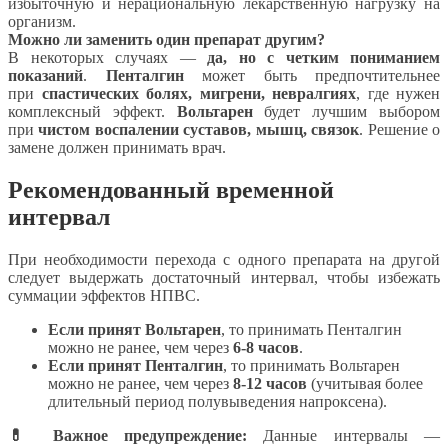
избыточную и нерациональную лекарственную нагрузку на
организм.
Можно ли заменить один препарат другим?
В некоторых случаях —
да, но с четким пониманием
показаний
.
Пенталгин
может быть предпочтительнее
при
спастических болях, мигрени, невралгиях
, где нужен
комплексный эффект.
Вольтарен
будет лучшим выбором
при
чистом воспалении суставов, мышц, связок
. Решение о
замене должен принимать врач.
Рекомендованный временной
интервал
При необходимости перехода с одного препарата на другой
следует выдержать достаточный интервал, чтобы избежать
суммации эффектов НПВС.
Если принят Вольтарен
, то принимать Пенталгин
можно не ранее, чем через
6-8 часов
.
Если принят Пенталгин
, то принимать Вольтарен
можно не ранее, чем через
8-12 часов
(учитывая более
длительный период полувыведения напроксена).
💊 Важное предупреждение:
Данные интервалы —