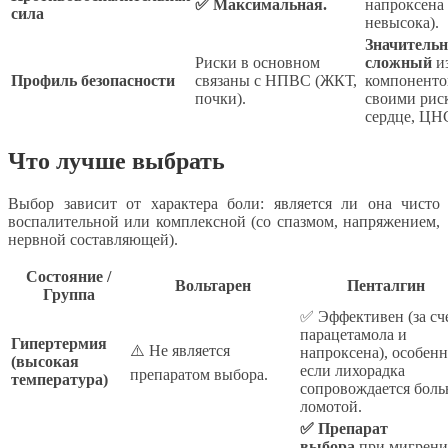
✅ Максимальная.
напроксена 
сила
невысока).
Значительн
Риски в основном
сложный
из
Профиль безопасности
связаны с НПВС (ЖКТ,
компоненто
почки).
своими рис
сердце, ЦНС
Что лучше выбрать
Выбор зависит от характера боли: является ли она чисто
воспалительной или комплексной (со спазмом, напряжением,
нервной составляющей).
Состояние /
Вольтарен
Пенталгин
Группа
✅ Эффективен (за сч
парацетамола и
Гипертермия
⚠️ Не является
напроксена), особен
(высокая
если лихорадка
препаратом выбора.
температура)
сопровождается боль
ломотой.
✅ Препарат
выбора
при мигрени