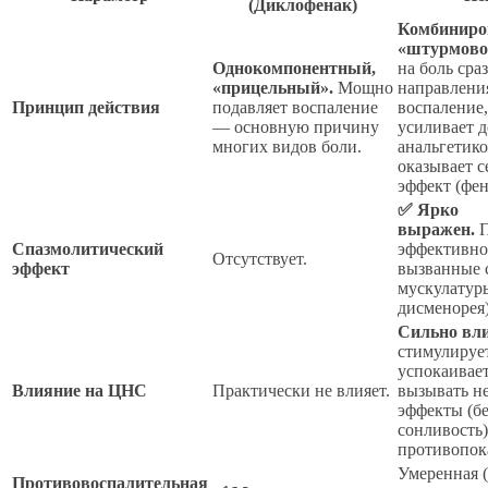
(Диклофенак)
Комбиниро
«штурмово
Однокомпонентный,
на боль сра
«прицельный».
Мощно
направлени
Принцип действия
подавляет воспаление
воспаление,
— основную причину
усиливает 
многих видов боли.
анальгетико
оказывает 
эффект (фе
✅ Ярко
выражен.
П
Спазмолитический
эффективно
Отсутствует.
эффект
вызванные 
мускулатур
дисменорея)
Сильно вли
стимулируе
успокаивает
Влияние на ЦНС
Практически не влияет.
вызывать н
эффекты (бе
сонливость)
противопок
Умеренная (
Противовоспалительная