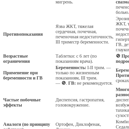
мигрень.
спазм
печено
болью
Эрози
ЖКТ, т
Язва ЖКТ, тяжелая
почечн
сердечная, почечная,
Противопоказания
недост
печеночная недостаточность,
гиперт
III триместр беременности.
ГВ, де
глауко
Возрастные
Таблетки: с 6 лет (по
🚫 Пр
ограничения
показаниям врача).
подрос
Беременность:
I-II трим. —
Берем
Применение при
только по жизненным
Проти
беременности и ГВ
показаниям, III трим.
срока
—
🚫
.
ГВ:
не рекомендуется.
Много
разно
Частые побочные
Диспепсия, гастропатия,
диспеп
эффекты
головокружение.
возбуж
тахик
сухост
Комби
Аналоги (по принципу
Ортофен, Диклофенак,
Седал