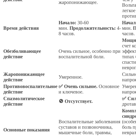
жаропонижающее.
Вольта
легкое
против
Начало:
30-60
Начал
Время действия
мин.
Продолжительность:
4-
мин.
П
8 часов.
часов.
Мощно
счет 
Обезболивающее
Очень сильное, особенно при
эффек
действие
воспалительной боли.
типах 
спаст
невро
Жаропонижающее
Сильно
Умеренное.
действие
напрок
Противовоспалительное
✅ Очень сильное.
Основное
Умерен
действие
и ключевое.
напрок
Спазмолитическое
✅ Сил
🚫 Отсутствует.
действие
дротав
Компл
синдр
Воспалительные заболевания
(особе
суставов и позвоночника,
боль п
Основные показания
мышечные боли, травмы,
невра