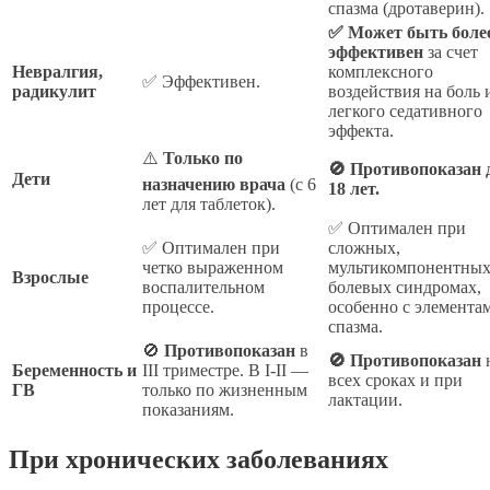
спазма (дротаверин).
✅ Может быть боле
эффективен
за счет
Невралгия,
комплексного
✅ Эффективен.
радикулит
воздействия на боль 
легкого седативного
эффекта.
⚠️
Только по
🚫 Противопоказан 
Дети
назначению врача
(с 6
18 лет.
лет для таблеток).
✅ Оптимален при
✅ Оптимален при
сложных,
четко выраженном
мультикомпонентны
Взрослые
воспалительном
болевых синдромах,
процессе.
особенно с элемента
спазма.
🚫
Противопоказан
в
🚫 Противопоказан
Беременность и
III триместре. В I-II —
всех сроках и при
ГВ
только по жизненным
лактации.
показаниям.
При хронических заболеваниях