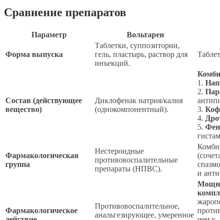
Сравнение препаратов
Параметр
Вольтарен
Таблетки, суппозитории,
Форма выпуска
гель, пластырь, раствор для
Таблет
инъекций.
Комби
1.
Нап
2.
Пар
Состав (действующее
Диклофенак натрия/калия
антип
вещество)
(однокомпонентный).
3.
Коф
4.
Дро
5.
Фен
гиста
Комби
Нестероидные
Фармакологическая
(соче
противовоспалительные
группа
спазм
препараты (НПВС).
и анти
Мощн
компл
жароп
Противовоспалительное,
Фармакологическое
против
анальгезирующее, умеренное
действие
чем у