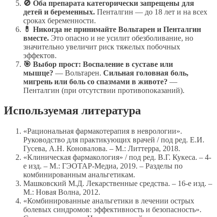
🚫 Оба препарата категорически запрещены для
детей и беременных.
Пенталгин — до 18 лет и на всех
сроках беременности.
💊 Никогда не принимайте Вольтарен и Пенталгин
вместе.
Это опасно и не усилит обезболивание, но
значительно увеличит риск тяжелых побочных
эффектов.
🎯 Выбор прост:
Воспаление в суставе или
мышце?
— Вольтарен.
Сильная головная боль,
мигрень или боль со спазмами в животе?
—
Пенталгин (при отсутствии противопоказаний).
Используемая литература
«Рациональная фармакотерапия в неврологии».
Руководство для практикующих врачей / под ред. Е.И.
Гусева, А.Н. Коновалова. – М.: Литтерра, 2018.
«Клиническая фармакология» / под ред. В.Г. Кукеса. – 4-
е изд. – М.: ГЭОТАР-Медиа, 2019. – Разделы по
комбинированным анальгетикам.
Машковский М.Д. Лекарственные средства. – 16-е изд. –
М.: Новая Волна, 2012.
«Комбинированные анальгетики в лечении острых
болевых синдромов: эффективность и безопасность».