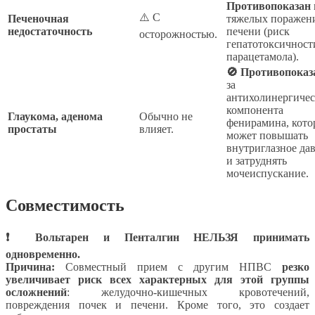
Противопоказан
⚠️ С
Печеночная
тяжелых поражен
недостаточность
печени (риск
осторожностью.
гепатотоксичност
парацетамола).
🚫 Противопоказ
за
антихолинергичес
компонента
Глаукома, аденома
Обычно не
фенирамина, кот
простаты
влияет.
может повышать
внутриглазное да
и затруднять
мочеиспускание.
Совместимость
❗ Вольтарен и Пенталгин НЕЛЬЗЯ принимать
одновременно.
Причина:
Совместный прием с другим НПВС
резко
увеличивает риск всех характерных для этой группы
осложнений
: желудочно-кишечных кровотечений,
повреждения почек и печени. Кроме того, это создает