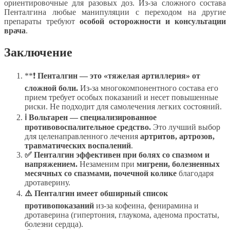
ориентировочные для разовых доз. Из-за сложного состава
Пенталгина любые манипуляции с переходом на другие
препараты требуют
особой осторожности и консультации
врача
.
Заключение
**❗
Пенталгин — это «тяжелая артиллерия» от
сложной боли.
Из-за многокомпонентного состава его
прием требует особых показаний и несет повышенные
риски. Не подходит для самолечения легких состояний.
ℹ Вольтарен — специализированное
противовоспалительное средство.
Это лучший выбор
для целенаправленного лечения
артритов, артрозов,
травматических воспалений
.
✅ Пенталгин эффективен при болях со спазмом и
напряжением.
Незаменим при
мигрени, болезненных
месячных со спазмами, почечной колике
благодаря
дротаверину.
⚠️ Пенталгин имеет обширный список
противопоказаний
из-за кофеина, фенирамина и
дротаверина (гипертония, глаукома, аденома простаты,
болезни сердца).