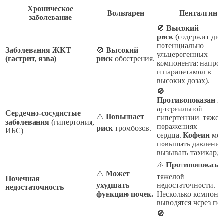
Хроническое
Вольтарен
Пенталгин
заболевание
🚫
Высокий
риск
(содержит д
потенциально
Заболевания ЖКТ
🚫
Высокий
ульцерогенных
(гастрит, язва)
риск
обострения.
компонента: напр
и парацетамол в
высоких дозах).
🚫
Противопоказан
артериальной
Сердечно-сосудистые
⚠️
Повышает
гипертензии, тяж
заболевания
(гипертония,
поражениях
риск
тромбозов.
ИБС)
сердца.
Кофеин
м
повышать давлени
вызывать тахикар
⚠️
Противопоказ
⚠️
Может
тяжелой
Почечная
ухудшать
недостаточности.
недостаточность
функцию почек.
Несколько компон
выводятся через п
🚫