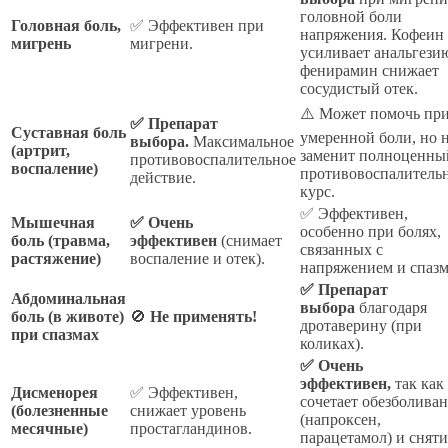
головной боли
Головная боль,
✅ Эффективен при
напряжения. Кофеин
мигрень
мигрени.
усиливает анальгези
фенирамин снижает
сосудистый отек.
⚠️ Может помочь пр
✅ Препарат
Суставная боль
умеренной боли, но 
выбора.
Максимальное
(артрит,
заменит полноценны
противовоспалительное
воспаление)
противовоспалитель
действие.
курс.
✅ Эффективен,
Мышечная
✅ Очень
особенно при болях,
боль (травма,
эффективен
(снимает
связанных с
растяжение)
воспаление и отек).
напряжением и спазм
✅ Препарат
Абдоминальная
выбора
благодаря
боль (в животе)
🚫
Не применять!
дротаверину (при
при спазмах
коликах).
✅ Очень
эффективен,
так как
Дисменорея
✅ Эффективен,
сочетает обезболива
(болезненные
снижает уровень
(напроксен,
месячные)
простагландинов.
парацетамол) и сняти