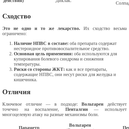
действия)
Диклак.
Солпа
Сходство
Это не одно и то же лекарство.
Их сходство весьма
ограничено:
Наличие НПВС в составе:
оба препарата содержат
нестероидное противовоспалительное средство.
Основная цель применения:
оба используются для
купирования болевого синдрома и снижения
температуры.
Риски со стороны ЖКТ:
как и все препараты,
содержащие НПВС, они несут риски для желудка и
кишечника.
Отличия
Ключевое отличие — в подходе:
Вольтарен
действует
точечно на воспаление,
Пенталгин
— использует
многоцелевую атаку на разные механизмы боли.
Вольтарен
Параметр
Пе