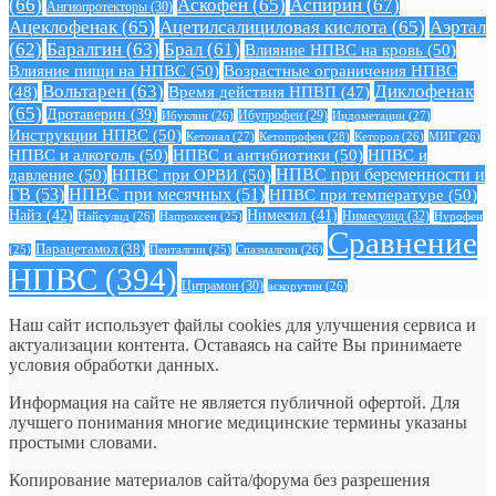
(66)
Аскофен
(65)
Аспирин
(67)
Ангиопротекторы
(30)
Ацеклофенак
(65)
Ацетилсалициловая кислота
(65)
Аэртал
(62)
Баралгин
(63)
Брал
(61)
Влияние НПВС на кровь
(50)
Влияние пищи на НПВС
(50)
Возрастные ограничения НПВС
Вольтарен
(63)
Диклофенак
(48)
Время действия НПВП
(47)
(65)
Дротаверин
(39)
Ибуклин
(26)
Ибупрофен
(29)
Индометацин
(27)
Инструкции НПВС
(50)
Кетонал
(27)
Кетопрофен
(28)
Кеторол
(26)
МИГ
(26)
НПВС и алкоголь
(50)
НПВС и антибиотики
(50)
НПВС и
давление
(50)
НПВС при ОРВИ
(50)
НПВС при беременности и
ГВ
(53)
НПВС при месячных
(51)
НПВС при температуре
(50)
Найз
(42)
Нимесил
(41)
Нимесулид
(32)
Найсулид
(26)
Напроксен
(25)
Нурофен
Сравнение
Парацетамол
(38)
Спазмалгон
(26)
(25)
Пенталгин
(25)
НПВС
(394)
Цитрамон
(30)
аскорутин
(26)
Наш сайт использует файлы cookies для улучшения сервиса и
актуализации контента. Оставаясь на сайте Вы принимаете
условия обработки данных.
Информация на сайте не является публичной офертой. Для
лучшего понимания многие медицинские термины указаны
простыми словами.
Копирование материалов сайта/форума без разрешения