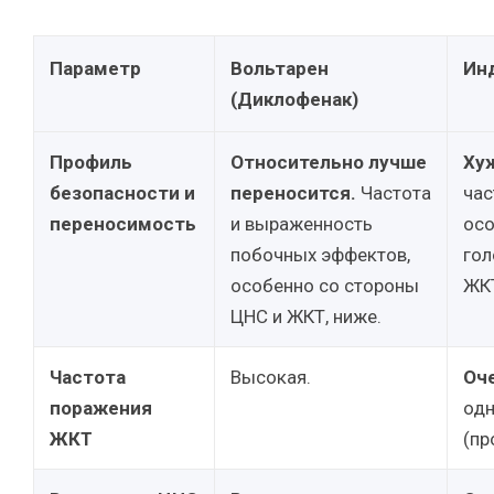
Параметр
Вольтарен
Ин
(Диклофенак)
Профиль
Относительно лучше
Ху
безопасности и
переносится.
Частота
час
переносимость
и выраженность
осо
побочных эффектов,
гол
особенно со стороны
ЖК
ЦНС и ЖКТ, ниже.
Частота
Высокая.
Оч
поражения
одн
ЖКТ
(пр