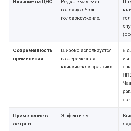
Влияние на ЦНС
Редко вызывает
Оч
головную боль,
вы
головокружение.
гол
спу
(ос
Современность
Широко используется
В с
применения
в современной
исп
клинической практике.
при
НПВ
Чащ
рев
пок
Применение в
Эффективен.
Вы
острых
одн