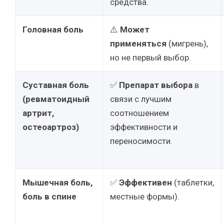
средства.
Головная боль
⚠️
Может
применяться
(мигрень),
но не первый выбор.
Суставная боль
✅
Препарат выбора
в
(ревматоидный
связи с лучшим
артрит,
соотношением
остеоартроз)
эффективности и
переносимости.
Мышечная боль,
✅
Эффективен
(таблетки,
боль в спине
местные формы).