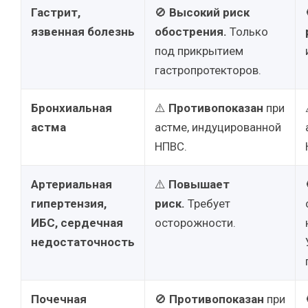
Гастрит,
🚫
Высокий риск
язвенная болезнь
обострения.
Только
под прикрытием
гастропротекторов.
Бронхиальная
⚠️
Противопоказан
при
астма
астме, индуцированной
НПВС.
Артериальная
⚠️
Повышает
гипертензия,
риск.
Требует
ИБС, сердечная
осторожности.
недостаточность
Почечная
🚫
Противопоказан
при