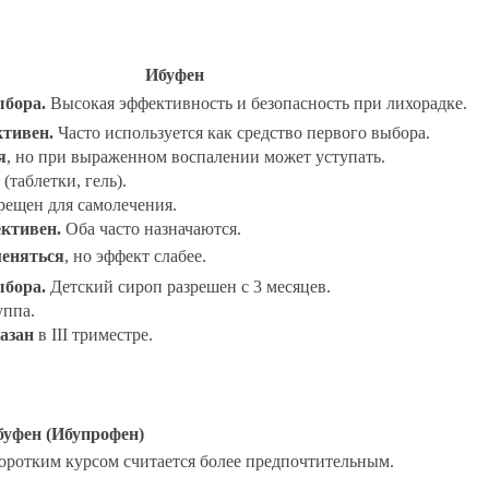
Ибуфен
ыбора.
Высокая эффективность и безопасность при лихорадке.
тивен.
Часто используется как средство первого выбора.
я
, но при выраженном воспалении может уступать.
(таблетки, гель).
ещен для самолечения.
ктивен.
Оба часто назначаются.
еняться
, но эффект слабее.
ыбора.
Детский сироп разрешен с 3 месяцев.
уппа.
азан
в III триместре.
буфен (Ибупрофен)
 коротким курсом считается более предпочтительным.