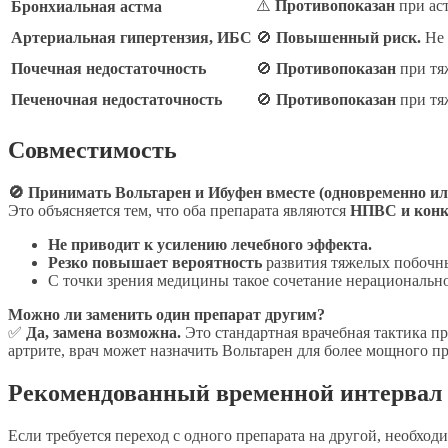
⚠️
Противопоказан
при ас
Бронхиальная астма
Артериальная гипертензия, ИБС
🚫
Повышенный риск.
Не 
Почечная недостаточность
🚫
Противопоказан
при тя
Печеночная недостаточность
🚫
Противопоказан
при тя
Совместимость
🚫 Принимать Вольтарен и Ибуфен вместе (одновременно ил
Это объясняется тем, что оба препарата являются
НПВС и конку
Не приводит к усилению лечебного эффекта.
Резко повышает вероятность
развития тяжелых побочны
С точки зрения медицины такое сочетание нерационально
Можно ли заменить один препарат другим?
✅
Да, замена возможна.
Это стандартная врачебная тактика п
артрите, врач может назначить Вольтарен для более мощного п
Рекомендованный временной интервал
Если требуется переход с одного препарата на другой, необхо