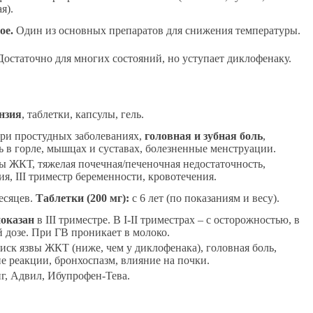
я).
ое.
Один из основных препаратов для снижения температуры.
остаточно для многих состояний, но уступает диклофенаку.
нзия
, таблетки, капсулы, гель.
ри простудных заболеваниях,
головная и зубная боль
,
ь в горле, мышцах и суставах, болезненные менструации.
ы ЖКТ, тяжелая почечная/печеночная недостаточность,
я, III триместр беременности, кровотечения.
есяцев.
Таблетки (200 мг):
с 6 лет (по показаниям и весу).
оказан
в III триместре. В I-II триместрах – с осторожностью, в
 дозе. При ГВ проникает в молоко.
иск язвы ЖКТ (ниже, чем у диклофенака), головная боль,
е реакции, бронхоспазм, влияние на почки.
г, Адвил, Ибупрофен-Тева.