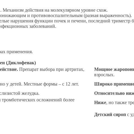
 Механизм действия на молекулярном уровне схож.
онижающим и противовоспалительным (разная выраженность).
желые нарушения функции почек и печени, последний триместр 
нфекционных заболеваний.
рах применения.
ен (Диклофенак)
ействие.
Препарат выбора при артритах,
Мощное жаропони
взрослых.
о у детей. Местные формы – с 12 лет.
Широко применяет
лизистой желудка.
Относительно ни
 тромботических осложнений более
Ниже
, но также т
Детский сироп
с у