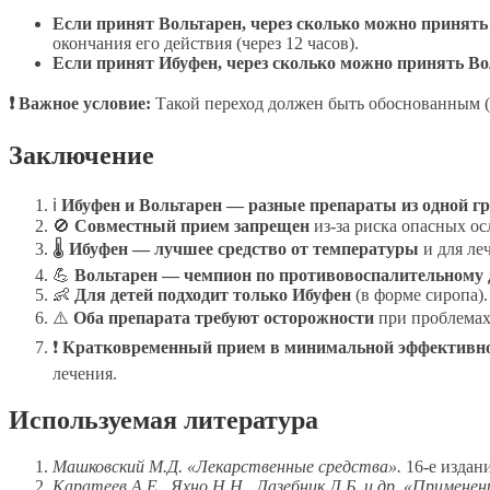
Если принят Вольтарен, через сколько можно принять
окончания его действия (через 12 часов).
Если принят Ибуфен, через сколько можно принять Во
❗ Важное условие:
Такой переход должен быть обоснованным (н
Заключение
ℹ
Ибуфен и Вольтарен — разные препараты из одной г
🚫
Совместный прием запрещен
из-за риска опасных ос
🌡
Ибуфен — лучшее средство от температуры
и для ле
💪
Вольтарен — чемпион по противовоспалительному 
👶
Для детей подходит только Ибуфен
(в форме сиропа).
⚠️
Оба препарата требуют осторожности
при проблемах 
❗
Кратковременный прием в минимальной эффективной 
лечения.
Используемая литература
Машковский М.Д. «Лекарственные средства».
16-е издан
Каратеев А.Е., Яхно Н.Н., Лазебник Л.Б. и др. «Примен