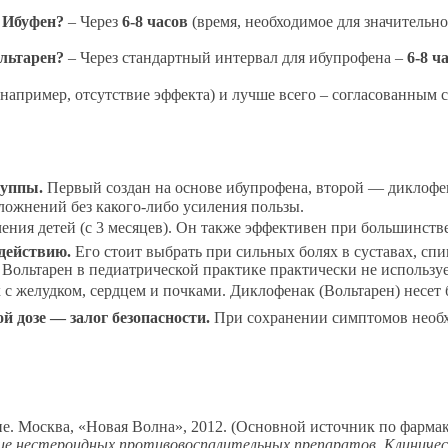
 Ибуфен?
– Через
6-8 часов
(время, необходимое для значительн
льтарен?
– Через стандартный интервал для ибупрофена –
6-8 ч
апример, отсутствие эффекта) и лучше всего – согласованным 
руппы.
Первый создан на основе ибупрофена, второй — диклофе
ложнений без какого-либо усиления пользы.
чения детей (с 3 месяцев). Он также эффективен при большинств
действию.
Его стоит выбрать при сильных болях в суставах, сп
 Вольтарен в педиатрической практике практически не используе
с желудком, сердцем и почками. Диклофенак (Вольтарен) несет
дозе — залог безопасности.
При сохранении симптомов необхо
ие. Москва, «Новая Волна», 2012. (Основной источник по фарм
ение нестероидных противовоспалительных препаратов. Клиничес