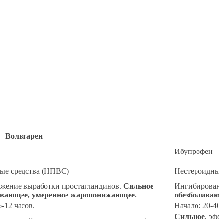
Вольтарен
Ибупрофен
ые средства (НПВС)
Нестероидны
жение выработки простагландинов.
Сильное
Ингибирован
ливающее, умеренное жаропонижающее.
обезболиваю
6-12 часов.
Начало: 20-4
Сильное
, э