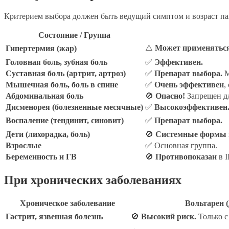
Критерием выбора должен быть ведущий симптом и возраст па
Состояние / Группа
⚠️
Может применяться,
Гипертермия (жар)
Головная боль, зубная боль
✅
Эффективен.
Суставная боль (артрит, артроз)
✅
Препарат выбора.
М
Мышечная боль, боль в спине
✅
Очень эффективен
,
Абдоминальная боль
🚫
Опасно!
Запрещен дл
Дисменорея (болезненные месячные)
✅
Высокоэффективен
Воспаление (тендинит, синовит)
✅
Препарат выбора.
Дети (лихорадка, боль)
🚫
Системные формы 
Взрослые
✅ Основная группа.
Беременность и ГВ
🚫
Противопоказан
в I
При хронических заболеваниях
Хроническое заболевание
Вольтарен 
Гастрит, язвенная болезнь
🚫
Высокий риск.
Только с