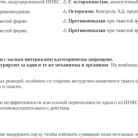
тме, индуцированной НПВС.
⚠️
С осторожностью
, аналогичный
⚠️
Осторожно.
Контроль АД, предп
рекомендован.
⚠️
Противопоказан
при тяжелой ф
желой форме.
⚠️
Противопоказан
при тяжелой ф
желой форме.
и с малым интервалом) категорически запрещено.
рируют за одни и те же механизмы в организме
. Их комбина
х реакций, особенно со стороны желудочно-кишечного тракта (я
 и опасно.
ри неэффективности или плохой переносимости одного из НПВС. 
ротивовоспалительного действия.
димо выдержать паузу, чтобы избежать суммации нежелательных э