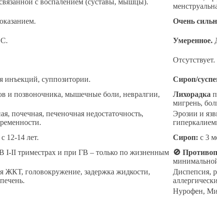
 связанной с воспалением (суставы, мышцы).
менструальна
оказанием.
Очень сильн
С.
Умеренное.
Д
Отсутствует.
ля инъекций, суппозитории.
Сироп/суспе
ов и позвоночника, мышечные боли, невралгии,
Лихорадка
п
мигрень, бол
ая, почечная, печеночная недостаточность,
Эрозии и язв
еременности.
гиперкалиеми
с 12-14 лет.
Сироп:
с 3 м
 В I-II триместрах и при ГВ – только по жизненным
🚫 Противоп
минимальной
ия ЖКТ, головокружение, задержка жидкости,
Диспепсия, р
печень.
аллергически
Нурофен, Ми