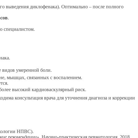
ого выведения диклофенака). Оптимально – после полного
асов
.
со специалистом.
нака.
е видов умеренной боли.
ине, мышцах, связанных с воспалением.
тся.
 более высокий кардиоваскулярный риск.
дима консультация врача для уточнения диагноза и коррекции
акологии НПВС).
кие рекомендации».
Научно-практическая ревматология, 2018.