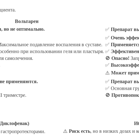
циента.
Вольтарен
 но не оптимально.
✅
Препарат в
✅
Очень эффек
аксимальное подавление воспаления в суставе.
✅
Применяетс
 особенно при использовании геля или пластыря.
✅
Эффективен
я самолечения.
🚫
Опасно!
Запр
.
✅
Высокоэффе
⚠️
Может прим
не применяются.
✅
Препарат в
✅ Основная гр
II триместре.
🚫
Противопок
(Диклофенак)
И
⚠️
Риск есть
, но в низких дозах и
 гастропротекторами.