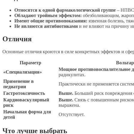
Относятся к одной фармакологической группе
– НПВС.
Обладают тройным эффектом:
обезболивающим, жароп
Имеют общие противопоказания:
язвенная болезнь, тя
Не являются антибиотиками
и не влияют на причину и
Отличия
Основные отличия кроются в силе конкретных эффектов и сфе
Параметр
Вольтар
Мощное противовоспалительное д
«Специализация»
радикулитах.
Применение в
Практически не применяется системн
педиатрии
Гастротоксичность
Выше.
Больший риск повреждения с
Кардиоваскулярный
Выше.
Связь с повышенным риском
риск
выражена.
Начальная форма для
Отсутствует.
детей
Что лучше выбрать