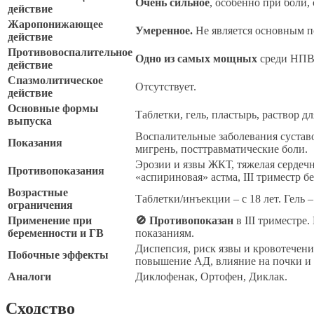
Очень сильное
, особенно при боли,
действие
Жаропонижающее
Умеренное.
Не является основным п
действие
Противовоспалительное
Одно из самых мощных
среди НПВ
действие
Спазмолитическое
Отсутствует.
действие
Основные формы
Таблетки, гель, пластырь, раствор д
выпуска
Воспалительные заболевания сустав
Показания
мигрень, посттравматические боли.
Эрозии и язвы ЖКТ, тяжелая сердечн
Противопоказания
«аспириновая» астма, III триместр б
Возрастные
Таблетки/инъекции – с 18 лет. Гель – 
ограничения
Применение при
🚫 Противопоказан
в III триместре.
беременности и ГВ
показаниям.
Диспепсия, риск язвы и кровотечен
Побочные эффекты
повышение АД, влияние на почки и 
Аналоги
Диклофенак, Ортофен, Диклак.
Сходство