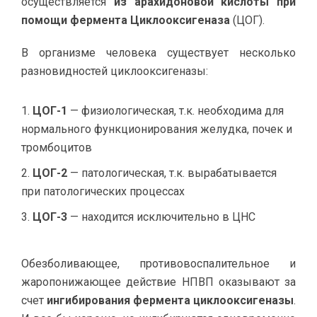
осуществляется
из арахидоновой кислоты при
помощи фермента Циклооксигеназа
(ЦОГ).
В организме человека существует несколько
разновидностей циклооксигеназы:
ЦОГ-1
— физиологическая, т.к. необходима для
нормального функционирования желудка, почек и
тромбоцитов
ЦОГ-2
— патологическая, т.к. вырабатывается
при патологических процессах
ЦОГ-3
— находится исключительно в ЦНС
Обезболивающее, противовоспалительное и
жаропонижающее действие НПВП оказывают за
счет
ингибирования фермента циклооксигеназы
.