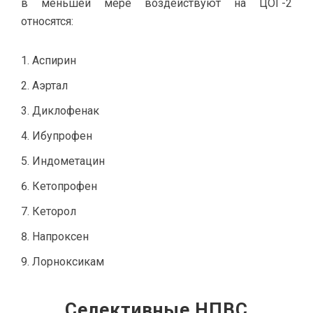
в меньшей мере воздействуют на ЦОГ-2
относятся:
Аспирин
Аэртал
Диклофенак
Ибупрофен
Индометацин
Кетопрофен
Кеторол
Напроксен
Лорноксикам
Селективные НПВС