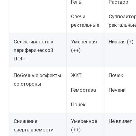
Гель
Раствор
Свечи
Суппозито
ректальные
ректальны
Селективность к
Умеренная
Низкая (+)
периферической
(++)
ЦОГ-1
Побочные эффекты
ЖКТ
Почек
со стороны
Гемостаза
Печени
Почек
Снижение
Умеренное
Не влияет
свертываемости
(++)