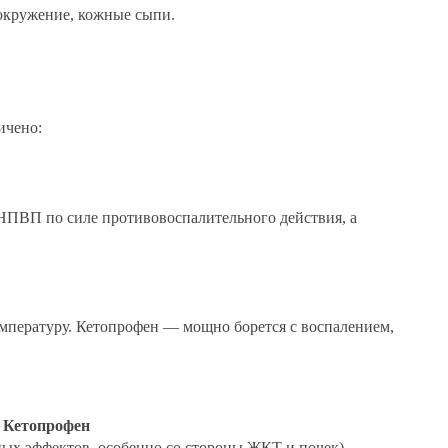
вокружение, кожные сыпи.
ичено:
НПВП по силе противовоспалительного действия, а
емпературу. Кетопрофен — мощно борется с воспалением,
Кетопрофен
ных эффектов, особенно со стороны ЖКТ и почек)