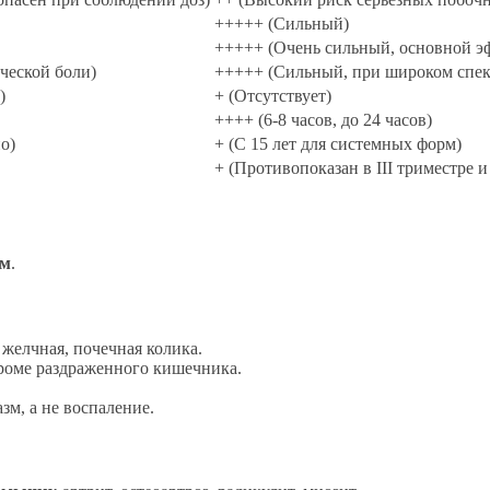
+++++ (Сильный)
+++++ (Очень сильный, основной э
ческой боли)
+++++ (Сильный, при широком спек
)
+ (Отсутствует)
++++ (6-8 часов, до 24 часов)
о)
+ (С 15 лет для системных форм)
+ (Противопоказан в III триместре и
ем
.
 желчная, почечная колика.
роме раздраженного кишечника.
м, а не воспаление.