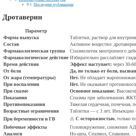
Последние публикации
Дротаверин
Параметр
Форма выпуска
Таблетки, раствор для внутр
Состав
Активное вещество: дротавери
Фармакологическая группа
Спазмолитик миотропного дей
Фармакологическое действие
Избирательно расслабляет глад
Время действия
Эффект наступает:
через 30-6
От боли
Да, но только от боли, вызв
От жара (температуры)
Нет.
Не обладает жаропонижаю
При воспалении
Нет.
Не оказывает противовосп
При спазме
Основное показание.
Высокоэф
Показания
Спазмы при заболеваниях ЖКТ,
Противопоказания
Тяжелая сердечная, почечная, 
Возрастные ограничения
Таблетки — с 3 лет. Инъекции 
⚠️
С осторожностью
, только 
При беременности и ГВ
Побочные эффекты
Головокружение, снижение АД,
Аналоги
Но-шпа, Спазмол, Спаковин.