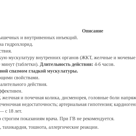
Описание
имышечных и внутривенных инъекций.
на гидрохлорид.
ствия.
кую мускулатуру внутренних органов (ЖКТ, желчные и мочевые п
0 минут (таблетки).
Длительность действия:
4-6 часов.
анной спазмом гладкой мускулатуры.
щими свойствами.
алительного действия.
фективен.
 желчная и почечная колика, дисменорея, головные боли напряж
печеночная недостаточность; артериальная гипотензия; кардиоге
— с 18 лет.
по строгим показаниям врача. При ГВ не рекомендуется.
 тахикардия, тошнота, аллергические реакции.