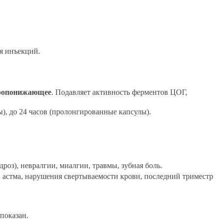
ля инъекций.
аропонижающее
. Подавляет активность ферментов ЦОГ,
), до 24 часов (пролонгированные капсулы).
роз), невралгии, миалгии, травмы, зубная боль.
» астма, нарушения свертываемости крови, последний триместр
показан.