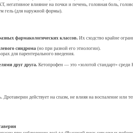
Т, негативное влияние на почки и печень, головная боль, голо
ум гель (для наружной формы).
разных фармакологических классов.
Их сходство крайне огран
олевого синдрома
(но при разной его этиологии).
орах для парентерального введения.
лями друг друга.
Кетопрофен — это «золотой стандарт» среди 
 Дротаверин действует на спазм, не влияя на воспаление или т
таверин
опасен при соблюдении доз)
++ (Высокий риск серьезных побоч