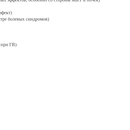
ффект)
тре болевых синдромов)
 при ГВ)