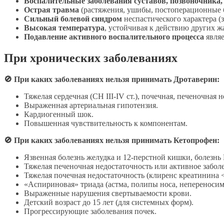
Воспалительные заболевания суставов, позвоночника
Острая травма
(растяжения, ушибы, постоперационные 
Сильный болевой синдром
неспастического характера (з
Высокая температура
, устойчивая к действию других 
Подавление активного воспалительного процесса
являе
При хронических заболеваниях
🚫 При каких заболеваниях нельзя принимать Дротаверин:
Тяжелая сердечная (СН III-IV ст.), почечная, печеночная 
Выраженная артериальная гипотензия.
Кардиогенный шок.
Повышенная чувствительность к компонентам.
🚫 При каких заболеваниях нельзя принимать Кетопрофен:
Язвенная болезнь желудка и 12-перстной кишки, болезнь 
Тяжелая печеночная недостаточность или активное забол
Тяжелая почечная недостаточность (клиренс креатинина <
«Аспириновая» триада (астма, полипы носа, непереноси
Выраженные нарушения свертываемости крови.
Детский возраст до 15 лет (для системных форм).
Прогрессирующие заболевания почек.