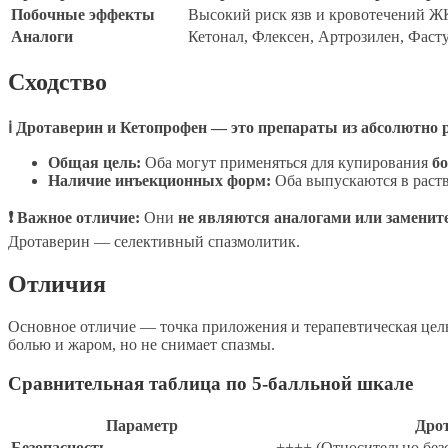
Побочные эффекты
Высокий риск язв и кровотечений ЖК
Аналоги
Кетонал, Флексен, Артрозилен, Фаст
Сходство
ℹ Дротаверин и Кетопрофен — это препараты из абсолютно 
Общая цель:
Оба могут применяться для купирования
б
Наличие инъекционных форм:
Оба выпускаются в раств
❗ Важное отличие:
Они
не являются аналогами или замените
Дротаверин — селективный спазмолитик.
Отличия
Основное отличие — точка приложения и терапевтическая цель.
болью и жаром, но не снимает спазмы.
Сравнительная таблица по 5-балльной шкале
Параметр
Дро
Безопасность
++++ (Относительно без