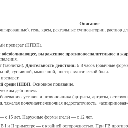
Описание
онгированные), гель, крем, ректальные суппозитории, раствор д
ый препарат (НПВП).
е
обезболивающее, выраженное противовоспалительное и ж
спаления.
т (таблетки).
Длительность действия:
6-8 часов (обычные формы
ьной, суставной, мышечной, посттравматической боли.
препарат.
ий среди НПВП.
Основное показание.
ческим действием.
олевания суставов и позвоночника (артриты, артрозы, остеохонд
я, тяжелая почечная/печеночная недостаточность, «аспириновая
 с 15 лет. Наружные формы (гель) — с 12 лет.
В I и II триместре — с крайней осторожностью. При ГВ противо