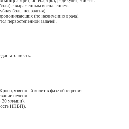
, мышц:
артрит, остеоартроз, радикулит, миозит.
боли) с выраженным воспалением.
убная боль, невралгия).
жаропонижающих (по назначению врача).
тся первостепенной задачей.
недостаточность.
Крона, язвенный колит в фазе обострения.
евание печени.
 30 мл/мин).
мость НПВП).