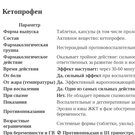
Кетопрофен
Параметр
Форма выпуска
Таблетки, капсулы (в том числе прол
Состав
Активное вещество: кетопрофен.
Фармакологическая
Нестероидный противовоспалительн
группа
Фармакологическое
Оказывает тройное действие: сильно
действие
ответственных за развитие боли и во
Время действия
Эффект наступает:
через 30-60 мину
От боли
Да, сильный эффект
при воспалител
От жара (температуры)
Да.
Эффективный жаропонижающий 
При воспалении
Да. Одно из самых сильных действ
При спазме
Нет.
Не обладает прямым спазмолити
Показания
Воспалительные и дегенеративные заб
Эрозии и язвы ЖКТ в фазе обострени
Противопоказания
беременности.
Возрастные
Системные формы (таблетки, уколы) —
ограничения
При беременности и ГВ
🚫
Противопоказан в III триместре.