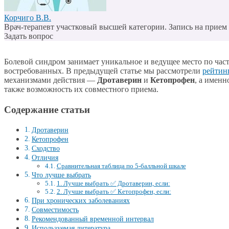
Корчиго В.В.
Врач-терапевт участковый высшей категории. Запись на прием п
Задать вопрос
Болевой синдром занимает уникальное и ведущее место по час
востребованных. В предыдущей статье мы рассмотрели
рейтин
механизмами действия —
Дротаверин
и
Кетопрофен
, а именн
также возможность их совместного приема.
Содержание статьи
Дротаверин
Кетопрофен
Сходство
Отличия
Сравнительная таблица по 5-балльной шкале
Что лучше выбрать
1. Лучше выбрать ✅ Дротаверин, если:
2. Лучше выбрать ✅ Кетопрофен, если:
При хронических заболеваниях
Совместимость
Рекомендованный временной интервал
Используемая литература