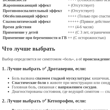
Жаропонижающий эффект
+ (Отсутствует)
Противовоспалительный эффект
+ (Отсутствует)
Обезболивающий эффект
++++ (Только при спасти
Спазмолитический эффект
+++++ (Прямое действие
Время действия
+++ (4-6 часов)
Применение у детей
+++ (С 3 лет, ограниченн
Применение при беременности и ГВ
++ (С осторожностью)
Что лучше выбрать
Выбор определяется не симптомом «боль», а её
происхождени
1. Лучше выбрать ✅
Дротаверин
, если:
Боль вызвана
спазмом гладкой мускулатуры
: кишечная,
Спастические боли
в животе при менструации или синд
Головная боль, связанная с
напряжением сосудов
.
Диагностированы состояния, где ведущий симптом — спаз
2. Лучше выбрать ✅
Кетопрофен
, если: