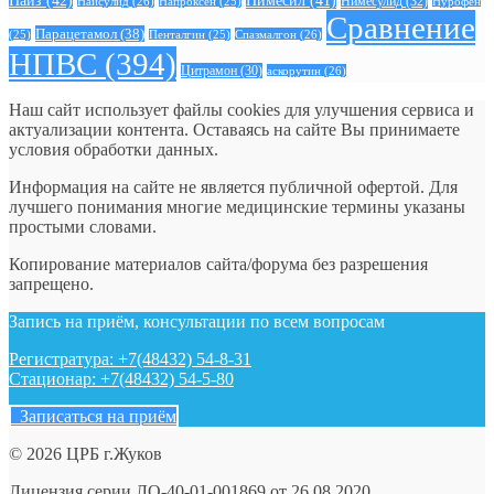
Нимесил
(41)
Нимесулид
(32)
Найсулид
(26)
Напроксен
(25)
Нурофен
Сравнение
Парацетамол
(38)
Спазмалгон
(26)
(25)
Пенталгин
(25)
НПВС
(394)
Цитрамон
(30)
аскорутин
(26)
Наш сайт использует файлы cookies для улучшения сервиса и
актуализации контента. Оставаясь на сайте Вы принимаете
условия обработки данных.
Информация на сайте не является публичной офертой. Для
лучшего понимания многие медицинские термины указаны
простыми словами.
Копирование материалов сайта/форума без разрешения
запрещено.
Запись на приём, консультации по всем вопросам
Регистратура: +7(48432) 54-8-31
Стационар: +7(48432) 54-5-80
Записаться на приём
© 2026 ЦРБ г.Жуков
Лицензия серии ЛО-40-01-001869 от 26.08.2020