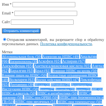
Имя
*
Email
*
Сайт
Отправляя комментарий, вы разрешаете сбор и обработку
персональных данных.
Политика конфиденциальности
.
Метки
Анальгин
Абдоминальная боль
(50)
Аллергия на НПВС
(49)
(66)
Аскофен
(65)
Аспирин
(67)
Ангиопротекторы
(30)
Ацеклофенак
(65)
Ацетилсалициловая кислота
(65)
Аэртал
(62)
Баралгин
(63)
Брал
(61)
Влияние НПВС на кровь
(50)
Влияние пищи на НПВС
(50)
Возрастные ограничения НПВС
Вольтарен
(63)
Диклофенак
(48)
Время действия НПВП
(47)
(65)
Дротаверин
(39)
Ибуклин
(26)
Ибупрофен
(29)
Индометацин
(27)
Инструкции НПВС
(50)
Кетонал
(27)
Кетопрофен
(28)
Кеторол
(26)
МИГ
(26)
НПВС и алкоголь
(50)
НПВС и антибиотики
(50)
НПВС и
давление
(50)
НПВС при ОРВИ
(50)
НПВС при беременности и
ГВ
(53)
НПВС при месячных
(51)
НПВС при температуре
(50)
Найз
(42)