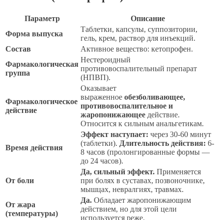
Параметр
Описание
Таблетки, капсулы, суппозитории,
Форма выпуска
гель, крем, раствор для инъекций.
Состав
Активное вещество: кетопрофен.
Нестероидный
Фармакологическая
противовоспалительный препарат
группа
(НПВП).
Оказывает
выраженное
обезболивающее,
Фармакологическое
противовоспалительное и
действие
жаропонижающее
действие.
Относится к сильным анальгетикам.
Эффект наступает:
через 30-60 минут
(таблетки).
Длительность действия:
6-
Время действия
8 часов (пролонгированные формы —
до 24 часов).
Да, сильный эффект.
Применяется
От боли
при болях в суставах, позвоночнике,
мышцах, невралгиях, травмах.
Да.
Обладает жаропонижающим
От жара
действием, но для этой цели
(температуры)
используется реже.