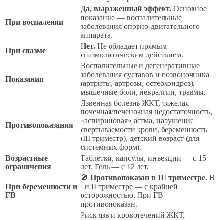
Да, выраженный эффект.
Основное
показание — воспалительные
При воспалении
заболевания опорно-двигательного
аппарата.
Нет.
Не обладает прямым
При спазме
спазмолитическим действием.
Воспалительные и дегенеративные
заболевания суставов и позвоночника
Показания
(артриты, артрозы, остеохондроз),
мышечные боли, невралгии, травмы.
Язвенная болезнь ЖКТ, тяжелая
почечная/печеночная недостаточность,
«аспириновая» астма, нарушение
Противопоказания
свертываемости крови, беременность
(III триместр), детский возраст (для
системных форм).
Возрастные
Таблетки, капсулы, инъекции — с 15
ограничения
лет. Гель — с 12 лет.
🚫
Противопоказан в III триместре.
В
При беременности и
I и II триместре — с крайней
ГВ
осторожностью. При ГВ
противопоказан.
Риск язв и кровотечений ЖКТ,