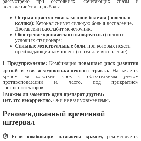
рассмотрено при состояниях, сочетающих спазм и
воспаление/сильную боль:
Острый приступ мочекаменной болезни (почечная
колика):
Кетонал снимет сильную боль и воспаление,
Дротаверин расслабит мочеточник.
Обострение хронического панкреатита
(только в
условиях стационара).
Сильные менструальные боли,
при которых неясен
преобладающий компонент (спазм или воспаление).
❗ Предупреждение:
Комбинация
повышает риск развития
эрозий и язв желудочно-кишечного тракта.
Назначается
врачом на короткий срок с обязательным учетом
противопоказаний и, часто, под прикрытием
гастропротекторов.
ℹ Можно ли заменить один препарат другим?
Нет, это некорректно.
Они не взаимозаменяемы.
Рекомендованный временной
интервал
⏱ Если комбинация назначена врачом,
рекомендуется