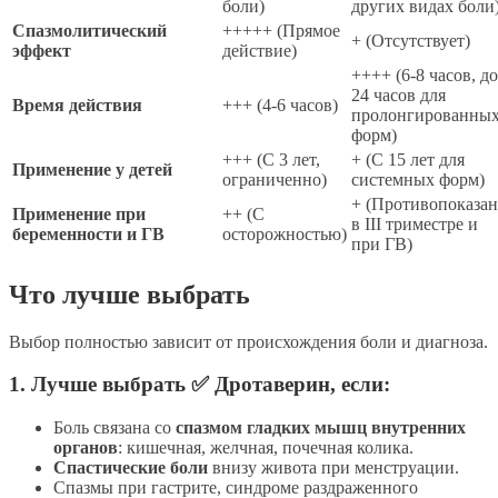
боли)
других видах боли
Спазмолитический
+++++ (Прямое
+ (Отсутствует)
эффект
действие)
++++ (6-8 часов, до
24 часов для
Время действия
+++ (4-6 часов)
пролонгированны
форм)
+++ (С 3 лет,
+ (С 15 лет для
Применение у детей
ограниченно)
системных форм)
+ (Противопоказан
Применение при
++ (С
в III триместре и
беременности и ГВ
осторожностью)
при ГВ)
Что лучше выбрать
Выбор полностью зависит от происхождения боли и диагноза.
1. Лучше выбрать ✅
Дротаверин
, если:
Боль связана со
спазмом гладких мышц внутренних
органов
: кишечная, желчная, почечная колика.
Спастические боли
внизу живота при менструации.
Спазмы при гастрите, синдроме раздраженного