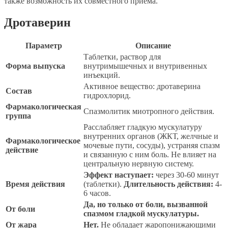
также возможность их совместного приема.
Дротаверин
Параметр
Описание
Таблетки, раствор для
Форма выпуска
внутримышечных и внутривенных
инъекций.
Активное вещество: дротаверина
Состав
гидрохлорид.
Фармакологическая
Спазмолитик миотропного действия.
группа
Расслабляет гладкую мускулатуру
внутренних органов (ЖКТ, желчные и
Фармакологическое
мочевые пути, сосуды), устраняя спазм
действие
и связанную с ним боль. Не влияет на
центральную нервную систему.
Эффект наступает:
через 30-60 минут
Время действия
(таблетки).
Длительность действия:
4-
6 часов.
Да, но только от боли, вызванной
От боли
спазмом гладкой мускулатуры.
От жара
Нет.
Не обладает жаропонижающими