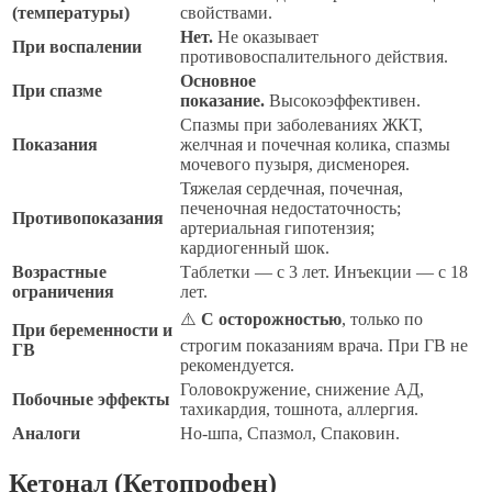
(температуры)
свойствами.
Нет.
Не оказывает
При воспалении
противовоспалительного действия.
Основное
При спазме
показание.
Высокоэффективен.
Спазмы при заболеваниях ЖКТ,
Показания
желчная и почечная колика, спазмы
мочевого пузыря, дисменорея.
Тяжелая сердечная, почечная,
печеночная недостаточность;
Противопоказания
артериальная гипотензия;
кардиогенный шок.
Возрастные
Таблетки — с 3 лет. Инъекции — с 18
ограничения
лет.
⚠️
С осторожностью
, только по
При беременности и
строгим показаниям врача. При ГВ не
ГВ
рекомендуется.
Головокружение, снижение АД,
Побочные эффекты
тахикардия, тошнота, аллергия.
Аналоги
Но-шпа, Спазмол, Спаковин.
Кетонал (Кетопрофен)