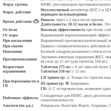
Фарм. группа
НПВС (нестероидное противовоспалител
Неселективный
ингибитор ЦОГ-1 и ЦОГ
Фарм. действие
периодом полувыведения
.
Начало:
через 1-2 часа после приема.
Время действия (⏱)
Длительность:
10-12 часов и более.
Это 
От боли
Высокая эффективность
при болях сла
От жара
Выраженный жаропонижающий эффект.
При воспалении
Выраженный противовоспалительный эф
При спазме
Прямого спазмолитического действия не 
Показания
Болевой синдром различного генеза (гол
Эрозивно-язвенные поражения ЖКТ, тяжела
Противопоказания
мг) или до 15 лет (для таблеток 550 мг).
Возрастные
Таблетки 275 мг:
с 9 лет (массой более 2
ограничения
Таблетки 550 мг:
с 15 лет.
I-II триместр:
⚠️ Только по строгим пок
При беременности и
III триместр:
🚫 Запрещено.
ГВ
ГВ:
⚠️ С осторожностью, возможен одно
Стандартные для НПВС: риск диспепсии,
Побочные эффекты
гепатотоксичности.
Аналоги (по д.в.)
Напроксен, Налгезин Форте, Апранакс, 