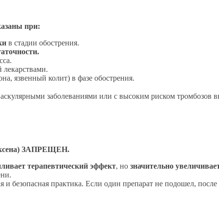
казаны при:
ки
в стадии обострения.
аточности.
сса.
й лекарствами.
на, язвенный колит) в фазе обострения.
васкулярными заболеваниями или с высоким риском тромбозов 
оксена) ЗАПРЕЩЕН.
иливает терапевтический эффект
, но
значительно увеличивае
ени.
я и безопасная практика. Если один препарат не подошел, после