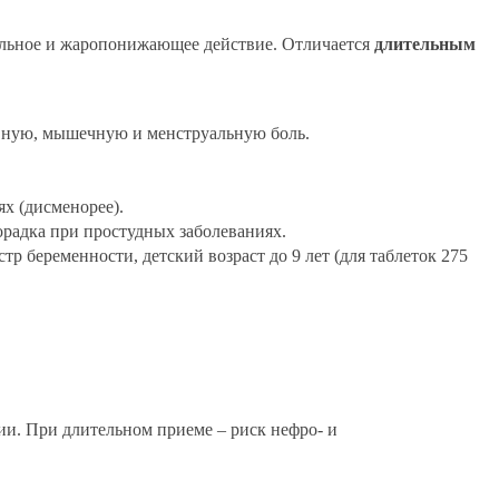
льное и жаропонижающее действие. Отличается
длительным
авную, мышечную и менструальную боль.
х (дисменорее).
хорадка при простудных заболеваниях.
р беременности, детский возраст до 9 лет (для таблеток 275
и. При длительном приеме – риск нефро- и