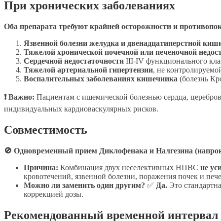
При хронических заболеваниях
Оба препарата требуют крайней осторожности и противопо
Язвенной болезни желудка и двенадцатиперстной киш
Тяжелой хронической почечной или печеночной недост
Сердечной недостаточности
III-IV функционального кла
Тяжелой артериальной гипертензии
, не контролируемо
Воспалительных заболеваниях кишечника
(болезнь Кро
❗ Важно:
Пациентам с ишемической болезнью сердца, церебро
индивидуальных кардиоваскулярных рисков.
Совместимость
🚫 Одновременный прием Диклофенака и Налгезина (напр
Причина:
Комбинация двух неселективных НПВС
не ус
кровотечений, язвенной болезни, поражения почек и печ
Можно ли заменить один другим?
✅
Да.
Это стандартна
коррекцией дозы.
Рекомендованный временной интервал