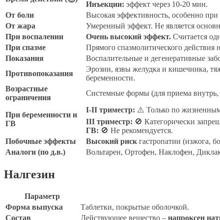
Инъекции:
эффект через 10-20 мин.
От боли
Высокая эффективность, особенно при 
От жара
Умеренный эффект. Не является основ
При воспалении
Очень высокий эффект.
Считается од
При спазме
Прямого спазмолитического действия н
Показания
Воспалительные и дегенеративные забо
Эрозии, язвы желудка и кишечника, тя
Противопоказания
беременности.
Возрастные
Системные формы (для приема внутрь, ук
ограничения
I-II триместр:
⚠️ Только по жизненным
При беременности и
III триместр:
🚫 Категорически запрещ
ГВ
ГВ:
🚫 Не рекомендуется.
Побочные эффекты
Высокий риск
гастропатии (изжога, б
Аналоги (по д.в.)
Вольтарен, Ортофен, Наклофен, Диклак
Налгезин
Параметр
Форма выпуска
Таблетки, покрытые оболочкой.
Состав
Действующее вещество –
напроксен на