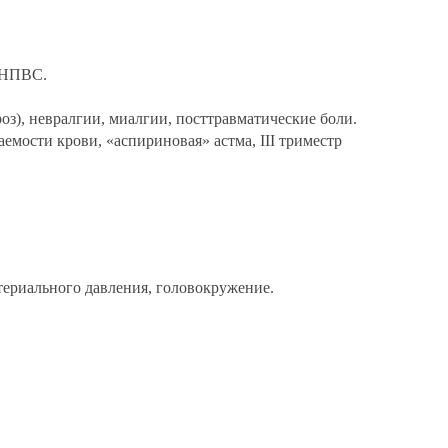
е НПВС.
оз), невралгии, миалгии, посттравматические боли.
емости крови, «аспириновая» астма, III триместр
териального давления, головокружение.