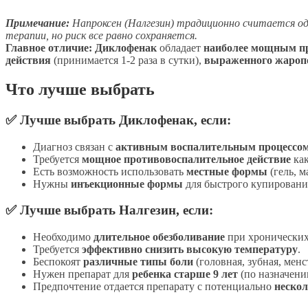
Примечание:
Напроксен (Налгезин) традиционно считается од
терапии, но риск все равно сохраняется.
Главное отличие:
Диклофенак
обладает
наиболее мощным п
действия
(принимается 1-2 раза в сутки),
выраженного жароп
Что лучше выбрать
✅ Лучше выбрать
Диклофенак, если:
Диагноз связан с
активным воспалительным процессо
Требуется
мощное противовоспалительное действие
как
Есть возможность использовать
местные формы
(гель, м
Нужны
инъекционные формы
для быстрого купирования
✅ Лучше выбрать
Налгезин, если:
Необходимо
длительное обезболивание
при хронических 
Требуется
эффективно снизить высокую температуру
.
Беспокоят
различные типы боли
(головная, зубная, менс
Нужен препарат для
ребенка старше 9 лет
(по назначени
Предпочтение отдается препарату с потенциально
неско