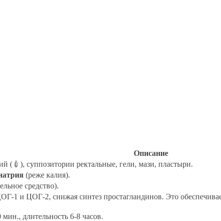
Описание
ий (💉), суппозитории ректальные, гели, мази, пластыри.
натрия
(реже калия).
льное средство).
Г-1 и ЦОГ-2, снижая синтез простагландинов. Это обеспечив
 мин., длительность 6-8 часов.