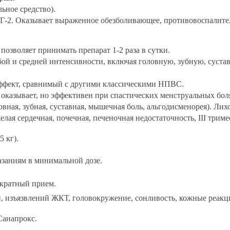
ьное средство).
-2. Оказывает выраженное обезболивающее, противовоспалите
позволяет принимать препарат 1-2 раза в сутки.
бой и средней интенсивности, включая головную, зубную, суст
фект, сравнимый с другими классическими НПВС.
оказывает, но эффективен при спастических менструальных боля
овная, зубная, суставная, мышечная боль, альгодисменорея). Ли
я сердечная, почечная, печеночная недостаточность, III тримест
5 кг).
азаниям в минимальной дозе.
кратный прием.
 изъязвлений ЖКТ, головокружение, сонливость, кожные реакци
Санапрокс.