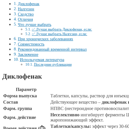
Диклофенак
Налгезин
Сходство
Отличия
Что лучше выбрать
✅ Лучше выбрать Диклофенак, если:
✅ Лучше выбрать Налгезин, если:
При хронических заболеваниях
Совместимость
Рекомендованный временной интервал
Заключение
Используемая литература
Последние публикации
Диклофенак
Параметр
Форма выпуска
Таблетки, капсулы, раствор для инъекц
Состав
Действующее вещество –
диклофенак 
Фарм. группа
НПВС (нестероидное противовоспалите
Неселективно
ингибирует ферменты ЦО
Фарм. действие
жаропонижающий эффект.
Таблетки/капсулы:
эффект через 30-60
Время действия (⏱)