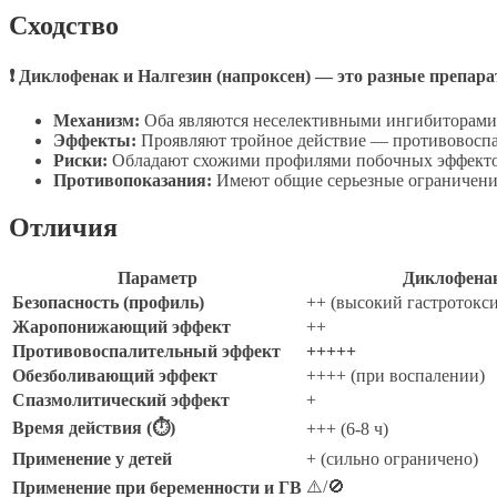
Сходство
❗ Диклофенак и Налгезин (напроксен) — это разные препар
Механизм:
Оба являются неселективными ингибиторами
Эффекты:
Проявляют тройное действие — противовоспа
Риски:
Обладают схожими профилями побочных эффектов
Противопоказания:
Имеют общие серьезные ограничения 
Отличия
Параметр
Диклофена
Безопасность (профиль)
++ (высокий гастротокс
Жаропонижающий эффект
++
Противовоспалительный эффект
+++++
Обезболивающий эффект
++++ (при воспалении)
Спазмолитический эффект
+
Время действия (⏱)
+++ (6-8 ч)
Применение у детей
+ (сильно ограничено)
⚠️/🚫
Применение при беременности и ГВ