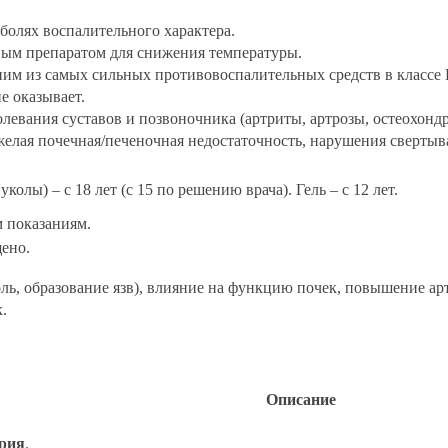
болях воспалительного характера.
ным препаратом для снижения температуры.
ним из самых сильных противовоспалительных средств в класс
е оказывает.
левания суставов и позвоночника (артриты, артрозы, остеохондр
желая почечная/печеночная недостаточность, нарушения свертыва
олы) – с 18 лет (с 15 по решению врача). Гель – с 12 лет.
 показаниям.
ено.
оль, образование язв), влияние на функцию почек, повышение ар
.
Описание
трия
.