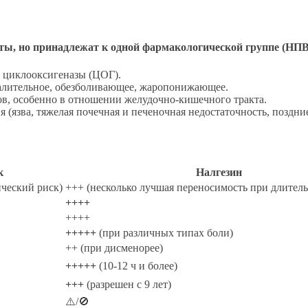
аты, но принадлежат к одной фармакологической группе (НП
 циклооксигеназы (ЦОГ).
лительное, обезболивающее, жаропонижающее.
, особенно в отношении желудочно-кишечного тракта.
(язва, тяжелая почечная и печеночная недостаточность, поздни
к
Налгезин
ический риск)
+++ (несколько лучшая переносимость при длител
++++
++++
+++++
(при различных типах боли)
++ (при дисменорее)
+++++
(10-12 ч и более)
+++
(разрешен с 9 лет)
⚠️/🚫