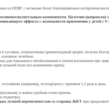
ним из НПВС с несколько более благоприятным гастротоксическ
ротивовоспалительным компонентом
.
Налгезин (напроксен)
в
онижающего эффекта
и
возможности применения у детей с 9 
м
в суставах, позвоночнике (ревматоидный артрит, болезнь Бехтер
 основное лечебное.
азь) для локального обезболивания и снятия воспаления при трав
 сильной боли (по назначению врача).
состояниях (например, остеоартроз) с приемом 1-2 раза в день.
труальная), и важна удобная схема приема.
ю педиатра).
лько лучшей переносимостью со стороны ЖКТ
при продолжите