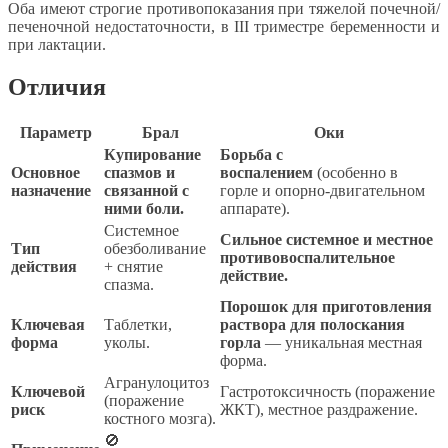
Оба имеют строгие противопоказания при тяжелой почечной/
печеночной недостаточности, в III триместре беременности и
при лактации.
Отличия
Параметр
Брал
Оки
Купирование
Борьба с
Основное
спазмов и
воспалением
(особенно в
назначение
связанной с
горле и опорно-двигательном
ними боли.
аппарате).
Системное
Сильное системное и местное
Тип
обезболивание
противовоспалительное
действия
+ снятие
действие.
спазма.
Порошок для приготовления
Ключевая
Таблетки,
раствора для полоскания
форма
уколы.
горла
— уникальная местная
форма.
Агранулоцитоз
Ключевой
Гастротоксичность (поражение
(поражение
риск
ЖКТ), местное раздражение.
костного мозга).
🚫