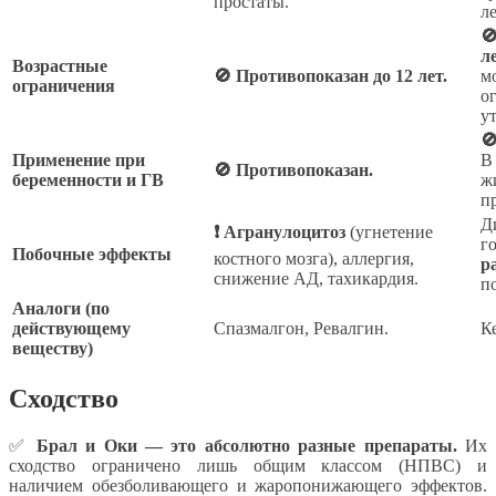
простаты.
ле

ле
Возрастные
🚫 Противопоказан до 12 лет.
м
ограничения
о
у

Применение при
В
🚫 Противопоказан.
беременности и ГВ
ж
п
Д
❗ Агранулоцитоз
(угнетение
г
Побочные эффекты
костного мозга), аллергия,
р
снижение АД, тахикардия.
п
Аналоги (по
действующему
Спазмалгон, Ревалгин.
К
веществу)
Сходство
✅
Брал и Оки — это абсолютно разные препараты.
Их
сходство ограничено лишь общим классом (НПВС) и
наличием обезболивающего и жаропонижающего эффектов.