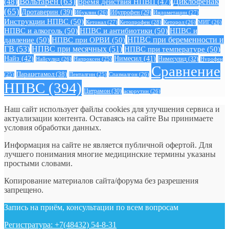
Вольтарен
(63)
Диклофенак
(48)
Время действия НПВП
(47)
(65)
Дротаверин
(39)
Ибуклин
(26)
Ибупрофен
(29)
Индометацин
(27)
Инструкции НПВС
(50)
Кетонал
(27)
Кетопрофен
(28)
Кеторол
(26)
МИГ
(26)
НПВС и алкоголь
(50)
НПВС и антибиотики
(50)
НПВС и
давление
(50)
НПВС при ОРВИ
(50)
НПВС при беременности и
ГВ
(53)
НПВС при месячных
(51)
НПВС при температуре
(50)
Найз
(42)
Нимесил
(41)
Нимесулид
(32)
Найсулид
(26)
Напроксен
(25)
Нурофен
Сравнение
Парацетамол
(38)
Спазмалгон
(26)
(25)
Пенталгин
(25)
НПВС
(394)
Цитрамон
(30)
аскорутин
(26)
Наш сайт использует файлы cookies для улучшения сервиса и
актуализации контента. Оставаясь на сайте Вы принимаете
условия обработки данных.
Информация на сайте не является публичной офертой. Для
лучшего понимания многие медицинские термины указаны
простыми словами.
Копирование материалов сайта/форума без разрешения
запрещено.
Запись на приём, консультации по всем вопросам
Регистратура: +7(48432) 54-8-31