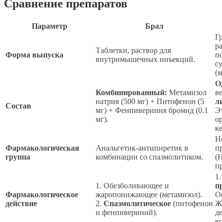
Сравнение препаратов
Параметр
Брал
Г
р
Таблетки, раствор для
Форма выпуска
п
внутримышечных инъекций.
с
(
О
Комбинированный:
Метамизол
в
натрия (500 мг) + Питофенон (5
л
Состав
мг) + Фенпивериния бромид (0.1
Э
мг).
о
к
Н
Фармакологическая
Анальгетик-антипиретик в
п
группа
комбинации со спазмолитиком.
(
п
1
1. Обезболивающее и
п
Фармакологическое
жаропонижающее (метамизол).
О
действие
2.
Спазмолитическое
(питофенон
Ж
и фенпивериний).
д
в