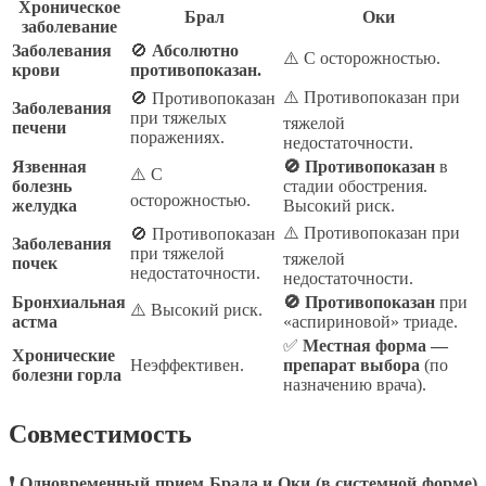
Хроническое
Брал
Оки
заболевание
Заболевания
🚫
Абсолютно
⚠️ С осторожностью.
крови
противопоказан.
⚠️ Противопоказан при
🚫 Противопоказан
Заболевания
при тяжелых
тяжелой
печени
поражениях.
недостаточности.
Язвенная
🚫 Противопоказан
в
⚠️ С
болезнь
стадии обострения.
осторожностью.
желудка
Высокий риск.
⚠️ Противопоказан при
🚫 Противопоказан
Заболевания
при тяжелой
тяжелой
почек
недостаточности.
недостаточности.
Бронхиальная
🚫 Противопоказан
при
⚠️ Высокий риск.
астма
«аспириновой» триаде.
✅
Местная форма —
Хронические
Неэффективен.
препарат выбора
(по
болезни горла
назначению врача).
Совместимость
❗ Одновременный прием Брала и Оки (в системной форме)