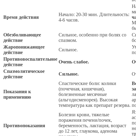
Н
м
Начало: 20-30 мин. Длительность:
Время действия
ч
4-6 часов.
М
б
Обезболивающее
Сильное, особенно при болях со
С
действие
спазмом.
б
Жаропонижающее
У
Сильное.
действие
п
Противовоспалительное
Очень слабое.
О
действие
Спазмолитическое
Сильное.
О
действие
Спастические боли: колики
В
(почечная, кишечная),
з
Показания к
болезненные месячные
л
применению
(альгодисменорея). Высокая
а
температура как препарат резерва.
п
Я
Болезни крови, тяжелые
а
поражения печени/почек,
п
Противопоказания
беременность, лактация, возраст
н
до 12 лет, глаукома, аденома
тр