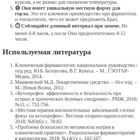
курсом, а не разово для снижения температуры.
😷 Оки имеет уникальную местную форму для
горла.
Это его ключевое преимущество при фарингитах
и тонзиллитах, чего не может предложить Брал.
⏱ Соблюдайте длинный интервал при замене.
Не
менее 6-8 часов, а после Оки предпочтительно 8-12
часов.
Используемая литература
Клиническая фармакология: национальное руководство /
под ред. Ю.Б. Белоусова, В.Г. Кукеса. – М.: ГЭОТАР-
Медиа, 2014.
Машковский М.Д. Лекарственные средства. – 16-е изд. –
М.: Новая Волна, 2012.
«Кетопрофен: эффективность и безопасность при
острых и хронических болевых синдромах». РМЖ. 2016;
№11; с. 752-756.
«Местная терапия воспалительных заболеваний глотки:
фокус на кетопрофен». Вестник оториноларингологии.
2018; №83(6); с. 78-82.
«Проблема безопасности метамизола натрия в
клинической практике». Рациональная фармакотерапия
в кардиологии. 2018; №14(1); с. 102-107.