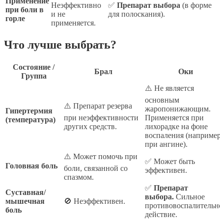
Применение
Неэффективно
✅
Препарат выбора
(в форме
при боли в
и не
для полоскания).
горле
применяется.
Что лучше выбрать?
Состояние /
Брал
Оки
Группа
⚠️ Не является
основным
⚠️ Препарат резерва
жаропонижающим.
Гипертермия
при неэффективности
Применяется при
(температура)
других средств.
лихорадке на фоне
воспаления (например
при ангине).
⚠️ Может помочь при
✅ Может быть
Головная боль
боли, связанной со
эффективен.
спазмом.
✅
Препарат
Суставная/
выбора.
Сильное
мышечная
🚫 Неэффективен.
противовоспалительн
боль
действие.