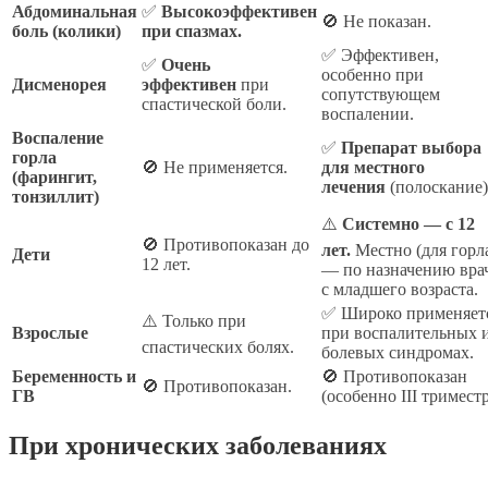
Абдоминальная
✅
Высокоэффективен
🚫 Не показан.
боль (колики)
при спазмах.
✅ Эффективен,
✅
Очень
особенно при
Дисменорея
эффективен
при
сопутствующем
спастической боли.
воспалении.
Воспаление
✅
Препарат выбора
горла
🚫 Не применяется.
для местного
(фарингит,
лечения
(полоскание)
тонзиллит)
⚠️
Системно — с 12
🚫 Противопоказан до
лет.
Местно (для горл
Дети
12 лет.
— по назначению вра
с младшего возраста.
✅ Широко применяет
⚠️ Только при
Взрослые
при воспалительных 
спастических болях.
болевых синдромах.
Беременность и
🚫 Противопоказан
🚫 Противопоказан.
ГВ
(особенно III триместр
При хронических заболеваниях