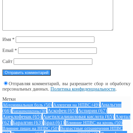
Имя
*
Email
*
Сайт
Отправляя комментарий, вы разрешаете сбор и обработку
персональных данных.
Политика конфиденциальности
.
Метки
Анальгин
Абдоминальная боль
(50)
Аллергия на НПВС
(49)
(66)
Аскофен
(65)
Аспирин
(67)
Ангиопротекторы
(30)
Ацеклофенак
(65)
Ацетилсалициловая кислота
(65)
Аэртал
(62)
Баралгин
(63)
Брал
(61)
Влияние НПВС на кровь
(50)
Влияние пищи на НПВС
(50)
Возрастные ограничения НПВС