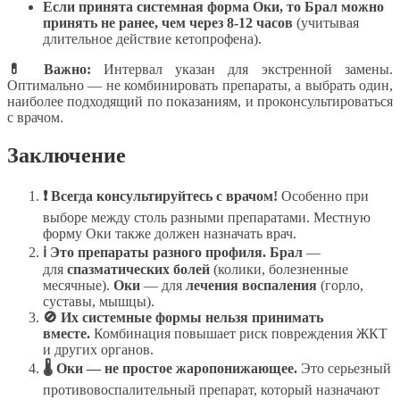
Если принята системная форма Оки, то Брал можно
принять не ранее, чем через 8-12 часов
(учитывая
длительное действие кетопрофена).
💊 Важно:
Интервал указан для экстренной замены.
Оптимально — не комбинировать препараты, а выбрать один,
наиболее подходящий по показаниям, и проконсультироваться
с врачом.
Заключение
❗ Всегда консультируйтесь с врачом!
Особенно при
выборе между столь разными препаратами. Местную
форму Оки также должен назначать врач.
ℹ Это препараты разного профиля.
Брал
—
для
спазматических болей
(колики, болезненные
месячные).
Оки
— для
лечения воспаления
(горло,
суставы, мышцы).
🚫 Их системные формы нельзя принимать
вместе.
Комбинация повышает риск повреждения ЖКТ
и других органов.
🌡️ Оки — не простое жаропонижающее.
Это серьезный
противовоспалительный препарат, который назначают